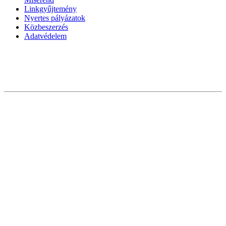
Linkgyűjtemény
Nyertes pályázatok
Közbeszerzés
Adatvédelem