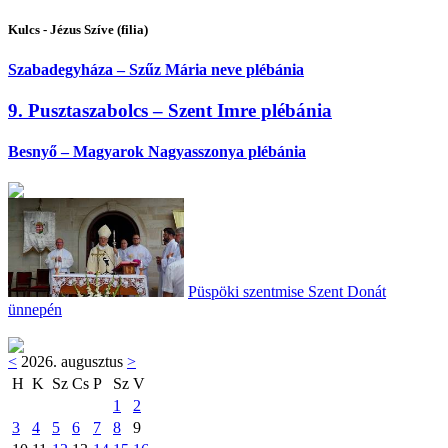
Kulcs - Jézus Szíve (filia)
Szabadegyháza – Szűz Mária neve plébánia
9. Pusztaszabolcs – Szent Imre plébánia
Besnyő – Magyarok Nagyasszonya plébánia
Püspöki szentmise Szent Donát
ünnepén
<
2026. augusztus
>
H
K
Sz
Cs
P
Sz
V
1
2
3
4
5
6
7
8
9