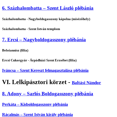
6. Százhalombatta – Szent László plébánia
Százhalombatta - Nagyboldogasszony kápolna (misézőhely)
Százhalombatta - Szent István templom
7. Ercsi – Nagyboldogasszony plébánia
Beloiannisz (filia)
Ercsi Cukorgyár - Árpádházi Szent Erzsébet (filia)
Iváncsa – Szent Kereszt felmagasztalása plébánia
VI. Lelkipásztori körzet -
Baltási Nándor
8. Adony – Sarlós Boldogasszony plébánia
Perkáta – Kisboldogasszony plébánia
Rácalmás – Szent István király plébánia