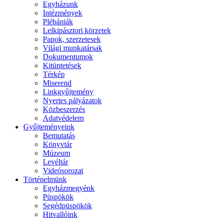
Egyházunk
Intézmények
Plébániák
Lelkipásztori körzetek
Papok, szerzetesek
Világi munkatársak
Dokumentumok
Kitüntetések
Térkép
Miserend
Linkgyűjtemény
Nyertes pályázatok
Közbeszerzés
Adatvédelem
Gyűjteményeink
Bemutatás
Könyvtár
Múzeum
Levéltár
Videósorozat
Történelmünk
Egyházmegyénk
Püspökök
Segédpüspökök
Hitvallóink