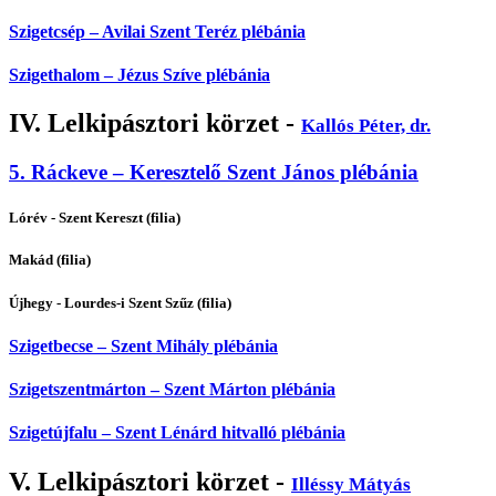
Szigetcsép – Avilai Szent Teréz plébánia
Szigethalom – Jézus Szíve plébánia
IV. Lelkipásztori körzet -
Kallós Péter, dr.
5. Ráckeve – Keresztelő Szent János plébánia
Lórév - Szent Kereszt (filia)
Makád (filia)
Újhegy - Lourdes-i Szent Szűz (filia)
Szigetbecse – Szent Mihály plébánia
Szigetszentmárton – Szent Márton plébánia
Szigetújfalu – Szent Lénárd hitvalló plébánia
V. Lelkipásztori körzet -
Illéssy Mátyás