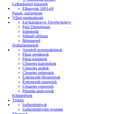
Lelkipásztori körzetek
Elhunytak 2003-tól
Papok, szerzetesek
Világi munkatársak
Egyházmegyei Törvénykönyv
Papi Direktórium
Iratminták
Stóladíj táblázat
Bérmarend
Dokumentumok
Apostoli protonotáriusok
Pápai prelátusok
Pápai káplánok
Címzetes kanonokok
Címzetes apátok
Címzetes prépostok
Érdemesült főesperesek
Érdemesült esperesek
Címzetes esperesek
Püspöki tanácsosok
Kitüntetések
Térkép
Székesfehérvár
Székesfehérvárit nyomtat
Miserend