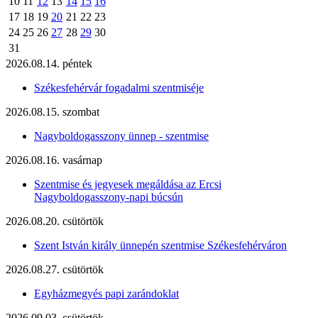
10
11
12
13
14
15
16
17
18
19
20
21
22
23
24
25
26
27
28
29
30
31
2026.08.14. péntek
Székesfehérvár fogadalmi szentmiséje
2026.08.15. szombat
Nagyboldogasszony ünnep - szentmise
2026.08.16. vasárnap
Szentmise és jegyesek megáldása az Ercsi
Nagyboldogasszony-napi búcsún
2026.08.20. csütörtök
Szent István király ünnepén szentmise Székesfehérváron
2026.08.27. csütörtök
Egyházmegyés papi zarándoklat
2026.09.03. csütörtök