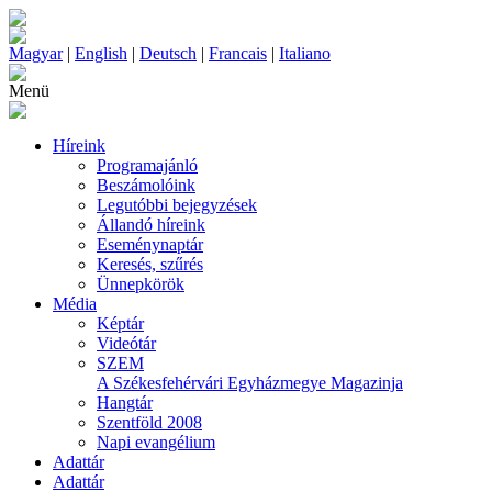
Magyar
|
English
|
Deutsch
|
Francais
|
Italiano
Menü
Híreink
Programajánló
Beszámolóink
Legutóbbi bejegyzések
Állandó híreink
Eseménynaptár
Keresés, szűrés
Ünnepkörök
Média
Képtár
Videótár
SZEM
A Székesfehérvári Egyházmegye Magazinja
Hangtár
Szentföld 2008
Napi evangélium
Adattár
Adattár