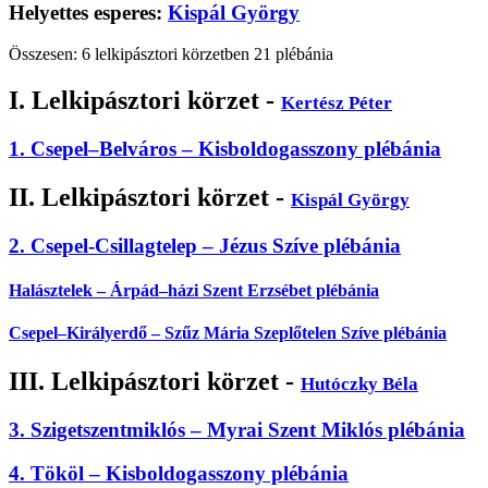
Helyettes esperes:
Kispál György
Összesen: 6 lelkipásztori körzetben 21 plébánia
I. Lelkipásztori körzet -
Kertész Péter
1. Csepel–Belváros – Kisboldogasszony plébánia
II. Lelkipásztori körzet -
Kispál György
2. Csepel-Csillagtelep – Jézus Szíve plébánia
Halásztelek – Árpád–házi Szent Erzsébet plébánia
Csepel–Királyerdő – Szűz Mária Szeplőtelen Szíve plébánia
III. Lelkipásztori körzet -
Hutóczky Béla
3. Szigetszentmiklós – Myrai Szent Miklós plébánia
4. Tököl – Kisboldogasszony plébánia