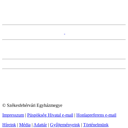
© Székesfehérvári Egyházmegye
Impresszum
|
Püspökség Hivatal e-mail
|
Honlapreferens e-mail
Híreink
|
Média
|
Adattár
|
Gyűjteményeink
|
Történelmünk