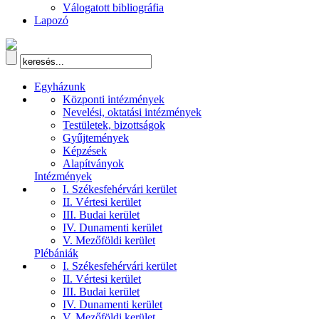
Válogatott bibliográfia
Lapozó
Egyházunk
Központi intézmények
Nevelési, oktatási intézmények
Testületek, bizottságok
Gyűjtemények
Képzések
Alapítványok
Intézmények
I. Székesfehérvári kerület
II. Vértesi kerület
III. Budai kerület
IV. Dunamenti kerület
V. Mezőföldi kerület
Plébániák
I. Székesfehérvári kerület
II. Vértesi kerület
III. Budai kerület
IV. Dunamenti kerület
V. Mezőföldi kerület