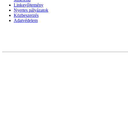
Linkgyűjtemény
Nyertes pályázatok
Közbeszerzés
Adatvédelem