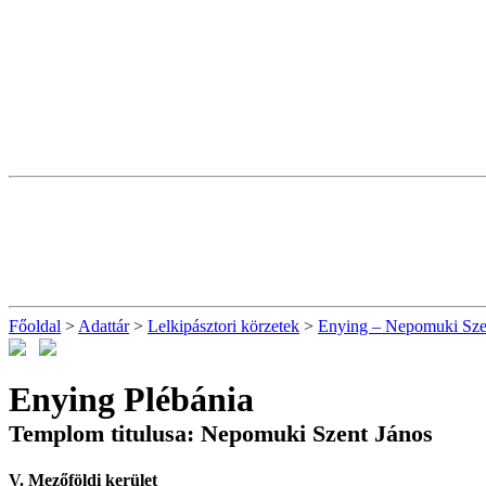
Főoldal
>
Adattár
>
Lelkipásztori körzetek
>
Enying – Nepomuki Szen
Enying Plébánia
Templom titulusa: Nepomuki Szent János
V. Mezőföldi kerület