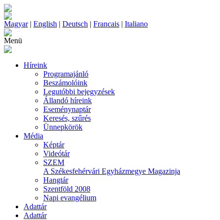
Magyar
|
English
|
Deutsch
|
Francais
|
Italiano
Menü
Híreink
Programajánló
Beszámolóink
Legutóbbi bejegyzések
Állandó híreink
Eseménynaptár
Keresés, szűrés
Ünnepkörök
Média
Képtár
Videótár
SZEM
A Székesfehérvári Egyházmegye Magazinja
Hangtár
Szentföld 2008
Napi evangélium
Adattár
Adattár