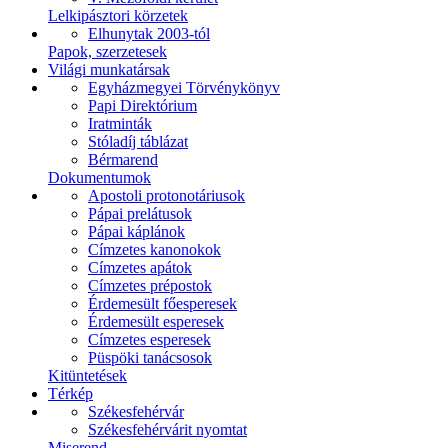
Lelkipásztori körzetek
Elhunytak 2003-tól
Papok, szerzetesek
Világi munkatársak
Egyházmegyei Törvénykönyv
Papi Direktórium
Iratminták
Stóladíj táblázat
Bérmarend
Dokumentumok
Apostoli protonotáriusok
Pápai prelátusok
Pápai káplánok
Címzetes kanonokok
Címzetes apátok
Címzetes prépostok
Érdemesült főesperesek
Érdemesült esperesek
Címzetes esperesek
Püspöki tanácsosok
Kitüntetések
Térkép
Székesfehérvár
Székesfehérvárit nyomtat
Miserend