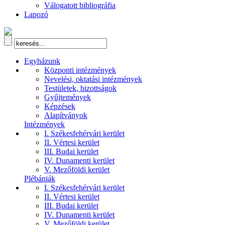
Válogatott bibliográfia
Lapozó
Egyházunk
Központi intézmények
Nevelési, oktatási intézmények
Testületek, bizottságok
Gyűjtemények
Képzések
Alapítványok
Intézmények
I. Székesfehérvári kerület
II. Vértesi kerület
III. Budai kerület
IV. Dunamenti kerület
V. Mezőföldi kerület
Plébániák
I. Székesfehérvári kerület
II. Vértesi kerület
III. Budai kerület
IV. Dunamenti kerület
V. Mezőföldi kerület