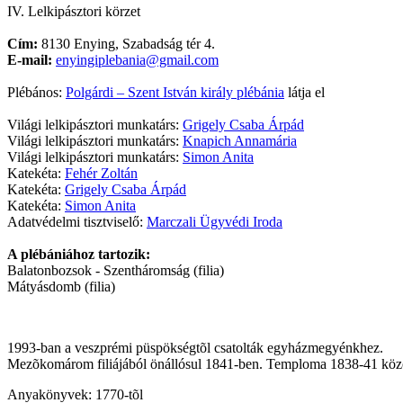
IV. Lelkipásztori körzet
Cím:
8130 Enying, Szabadság tér 4.
E-mail:
enyingiplebania@gmail.com
Plébános:
Polgárdi – Szent István király plébánia
látja el
Világi lelkipásztori munkatárs:
Grigely Csaba Árpád
Világi lelkipásztori munkatárs:
Knapich Annamária
Világi lelkipásztori munkatárs:
Simon Anita
Katekéta:
Fehér Zoltán
Katekéta:
Grigely Csaba Árpád
Katekéta:
Simon Anita
Adatvédelmi tisztviselő:
Marczali Ügyvédi Iroda
A plébániához tartozik:
Balatonbozsok - Szentháromság (filia)
Mátyásdomb (filia)
1993-ban a veszprémi püspökségtõl csatolták egyházmegyénkhez.
Mezõkomárom filiájából önállósul 1841-ben. Temploma 1838-41 közöt
Anyakönyvek: 1770-tõl