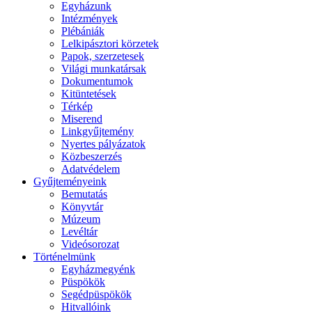
Egyházunk
Intézmények
Plébániák
Lelkipásztori körzetek
Papok, szerzetesek
Világi munkatársak
Dokumentumok
Kitüntetések
Térkép
Miserend
Linkgyűjtemény
Nyertes pályázatok
Közbeszerzés
Adatvédelem
Gyűjteményeink
Bemutatás
Könyvtár
Múzeum
Levéltár
Videósorozat
Történelmünk
Egyházmegyénk
Püspökök
Segédpüspökök
Hitvallóink