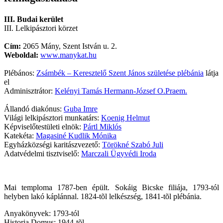
III. Budai kerület
III. Lelkipásztori körzet
Cím:
2065 Mány, Szent István u. 2.
Weboldal:
www.manykat.hu
Plébános:
Zsámbék – Keresztelő Szent János születése plébánia
látja
el
Adminisztrátor:
Kelényi Tamás Hermann-József O.Praem.
Állandó diakónus:
Guba Imre
Világi lelkipásztori munkatárs:
Koenig Helmut
Képviselőtestületi elnök:
Pártl Miklós
Katekéta:
Magasiné Kudlik Mónika
Egyházközségi karitászvezető:
Törökné Szabó Juli
Adatvédelmi tisztviselő:
Marczali Ügyvédi Iroda
Mai temploma 1787-ben épült. Sokáig Bicske filiája, 1793-tól
helyben lakó káplánnal. 1824-tõl lelkészség, 1841-tõl plébánia.
Anyakönyvek: 1793-tól
Historia Domus: 1944-tõl