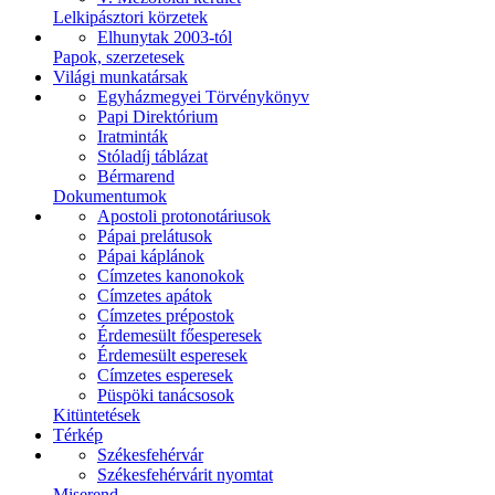
Lelkipásztori körzetek
Elhunytak 2003-tól
Papok, szerzetesek
Világi munkatársak
Egyházmegyei Törvénykönyv
Papi Direktórium
Iratminták
Stóladíj táblázat
Bérmarend
Dokumentumok
Apostoli protonotáriusok
Pápai prelátusok
Pápai káplánok
Címzetes kanonokok
Címzetes apátok
Címzetes prépostok
Érdemesült főesperesek
Érdemesült esperesek
Címzetes esperesek
Püspöki tanácsosok
Kitüntetések
Térkép
Székesfehérvár
Székesfehérvárit nyomtat
Miserend