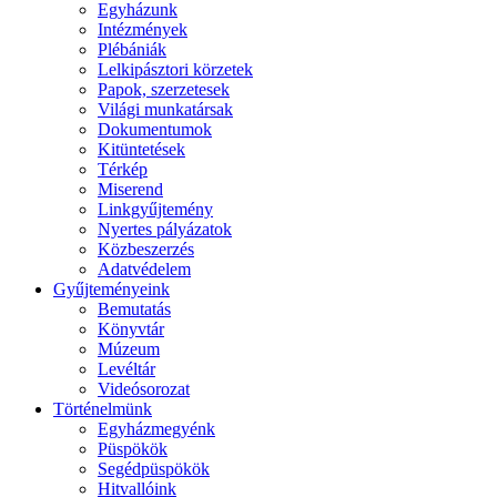
Egyházunk
Intézmények
Plébániák
Lelkipásztori körzetek
Papok, szerzetesek
Világi munkatársak
Dokumentumok
Kitüntetések
Térkép
Miserend
Linkgyűjtemény
Nyertes pályázatok
Közbeszerzés
Adatvédelem
Gyűjteményeink
Bemutatás
Könyvtár
Múzeum
Levéltár
Videósorozat
Történelmünk
Egyházmegyénk
Püspökök
Segédpüspökök
Hitvallóink