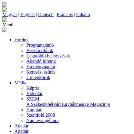
Magyar
|
English
|
Deutsch
|
Francais
|
Italiano
Menü
Híreink
Programajánló
Beszámolóink
Legutóbbi bejegyzések
Állandó híreink
Eseménynaptár
Keresés, szűrés
Ünnepkörök
Média
Képtár
Videótár
SZEM
A Székesfehérvári Egyházmegye Magazinja
Hangtár
Szentföld 2008
Napi evangélium
Adattár
Adattár