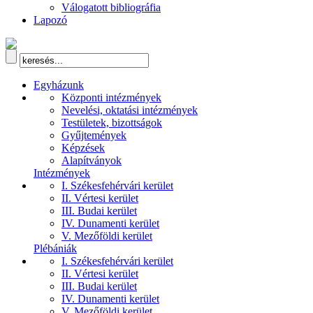
Válogatott bibliográfia
Lapozó
Egyházunk
Központi intézmények
Nevelési, oktatási intézmények
Testületek, bizottságok
Gyűjtemények
Képzések
Alapítványok
Intézmények
I. Székesfehérvári kerület
II. Vértesi kerület
III. Budai kerület
IV. Dunamenti kerület
V. Mezőföldi kerület
Plébániák
I. Székesfehérvári kerület
II. Vértesi kerület
III. Budai kerület
IV. Dunamenti kerület
V. Mezőföldi kerület