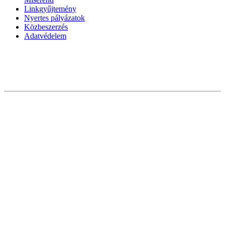
Linkgyűjtemény
Nyertes pályázatok
Közbeszerzés
Adatvédelem