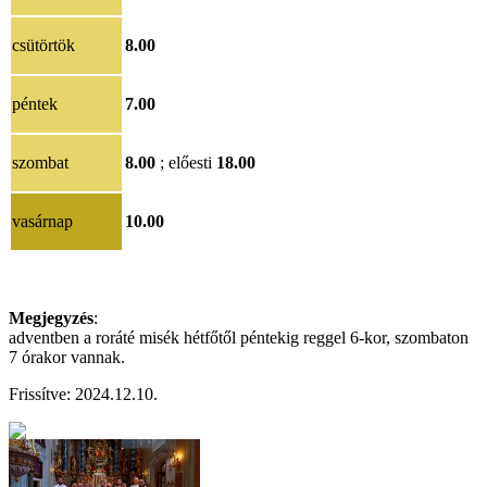
csütörtök
8.00
péntek
7.00
szombat
8.00
; előesti
18.00
vasárnap
10.00
Megjegyzés
:
adventben a roráté misék hétfőtől péntekig reggel 6-kor, szombaton
7 órakor vannak.
Frissítve: 2024.12.10.