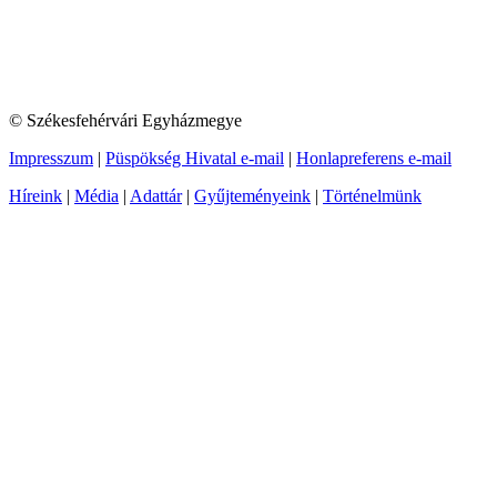
© Székesfehérvári Egyházmegye
Impresszum
|
Püspökség Hivatal e-mail
|
Honlapreferens e-mail
Híreink
|
Média
|
Adattár
|
Gyűjteményeink
|
Történelmünk