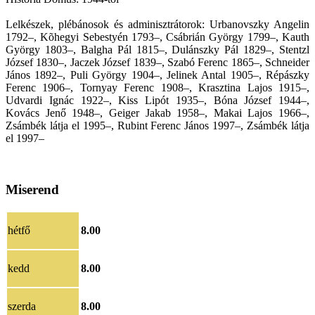
Lelkészek, plébánosok és adminisztrátorok: Urbanovszky Angelin
1792–, Kõhegyi Sebestyén 1793–, Csábrián György 1799–, Kauth
György 1803–, Balgha Pál 1815–, Dulánszky Pál 1829–, Stentzl
József 1830–, Jaczek József 1839–, Szabó Ferenc 1865–, Schneider
János 1892–, Puli György 1904–, Jelinek Antal 1905–, Répászky
Ferenc 1906–, Tornyay Ferenc 1908–, Krasztina Lajos 1915–,
Udvardi Ignác 1922–, Kiss Lipót 1935–, Bóna József 1944–,
Kovács Jenő 1948–, Geiger Jakab 1958–, Makai Lajos 1966–,
Zsámbék látja el 1995–, Rubint Ferenc János 1997–, Zsámbék látja
el 1997–
Miserend
hétfő
8.00
kedd
8.00
szerda
8.00