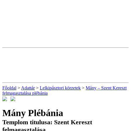
Főoldal
>
Adattár
>
Lelkipásztori körzetek
>
Mány – Szent Kereszt
felmagasztalása plébánia
Mány Plébánia
Templom titulusa: Szent Kereszt
felmagasztalása