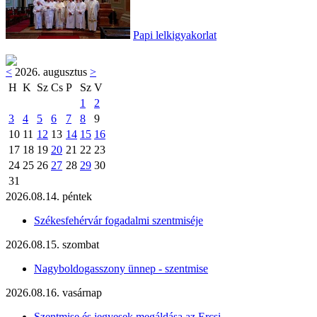
Papi lelkigyakorlat
<
2026. augusztus
>
H
K
Sz
Cs
P
Sz
V
1
2
3
4
5
6
7
8
9
10
11
12
13
14
15
16
17
18
19
20
21
22
23
24
25
26
27
28
29
30
31
2026.08.14. péntek
Székesfehérvár fogadalmi szentmiséje
2026.08.15. szombat
Nagyboldogasszony ünnep - szentmise
2026.08.16. vasárnap
Szentmise és jegyesek megáldása az Ercsi