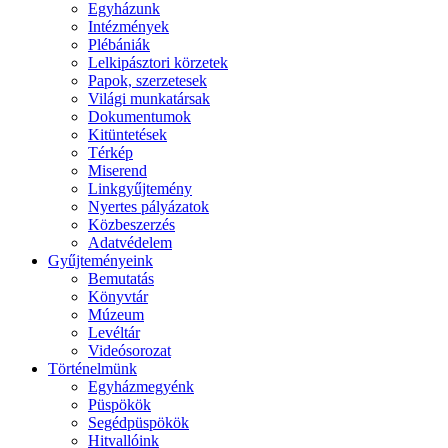
Egyházunk
Intézmények
Plébániák
Lelkipásztori körzetek
Papok, szerzetesek
Világi munkatársak
Dokumentumok
Kitüntetések
Térkép
Miserend
Linkgyűjtemény
Nyertes pályázatok
Közbeszerzés
Adatvédelem
Gyűjteményeink
Bemutatás
Könyvtár
Múzeum
Levéltár
Videósorozat
Történelmünk
Egyházmegyénk
Püspökök
Segédpüspökök
Hitvallóink