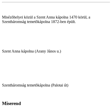
Misézõhelyei közül a Szent Anna kápolna 1470 körül, a
Szentháromság temetõkápolna 1872-ben épült.
Szent Anna kápolna (Arany János u.)
Szentháromság temetõkápolna (Palotai út)
Miserend