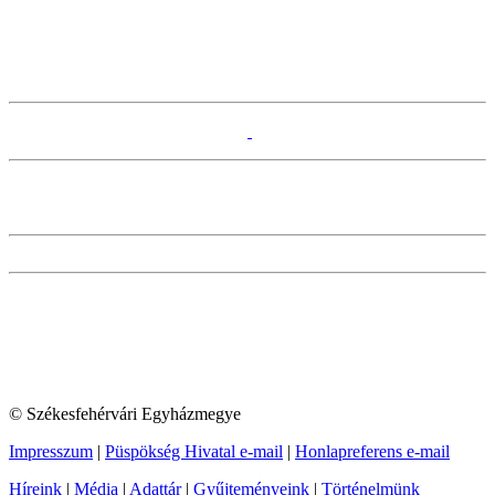
© Székesfehérvári Egyházmegye
Impresszum
|
Püspökség Hivatal e-mail
|
Honlapreferens e-mail
Híreink
|
Média
|
Adattár
|
Gyűjteményeink
|
Történelmünk