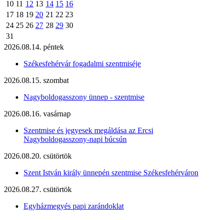
10
11
12
13
14
15
16
17
18
19
20
21
22
23
24
25
26
27
28
29
30
31
2026.08.14. péntek
Székesfehérvár fogadalmi szentmiséje
2026.08.15. szombat
Nagyboldogasszony ünnep - szentmise
2026.08.16. vasárnap
Szentmise és jegyesek megáldása az Ercsi
Nagyboldogasszony-napi búcsún
2026.08.20. csütörtök
Szent István király ünnepén szentmise Székesfehérváron
2026.08.27. csütörtök
Egyházmegyés papi zarándoklat