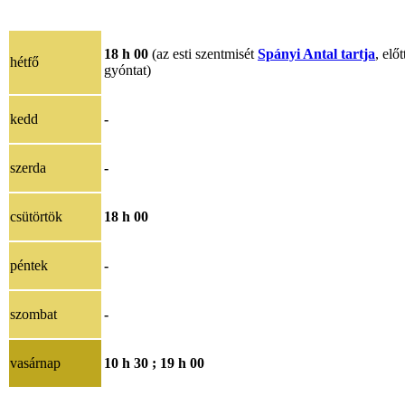
18 h 00
(az esti szentmisét
Spányi Antal tartja
, előt
hétfő
gyóntat)
kedd
-
szerda
-
csütörtök
18 h 00
péntek
-
szombat
-
vasárnap
10 h 30 ;
19 h 00