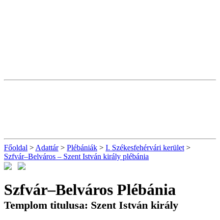
Főoldal
>
Adattár
>
Plébániák
>
I. Székesfehérvári kerület
>
Szfvár–Belváros – Szent István király plébánia
Szfvár–Belváros Plébánia
Templom titulusa: Szent István király