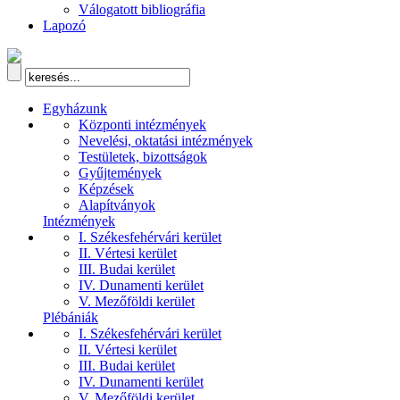
Válogatott bibliográfia
Lapozó
Egyházunk
Központi intézmények
Nevelési, oktatási intézmények
Testületek, bizottságok
Gyűjtemények
Képzések
Alapítványok
Intézmények
I. Székesfehérvári kerület
II. Vértesi kerület
III. Budai kerület
IV. Dunamenti kerület
V. Mezőföldi kerület
Plébániák
I. Székesfehérvári kerület
II. Vértesi kerület
III. Budai kerület
IV. Dunamenti kerület
V. Mezőföldi kerület