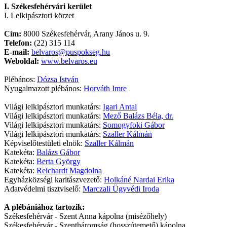
I. Székesfehérvári kerület
I. Lelkipásztori körzet
Cím:
8000 Székesfehérvár, Arany János u. 9.
Telefon:
(22) 315 114
E-mail:
belvaros@puspokseg.hu
Weboldal:
www.belvaros.eu
Plébános:
Dózsa István
Nyugalmazott plébános:
Horváth Imre
Világi lelkipásztori munkatárs:
Igari Antal
Világi lelkipásztori munkatárs:
Mező Balázs Béla, dr.
Világi lelkipásztori munkatárs:
Somogyfoki Gábor
Világi lelkipásztori munkatárs:
Szaller Kálmán
Képviselőtestületi elnök:
Szaller Kálmán
Katekéta:
Balázs Gábor
Katekéta:
Berta György
Katekéta:
Reichardt Magdolna
Egyházközségi karitászvezető:
Holkáné Nardai Erika
Adatvédelmi tisztviselő:
Marczali Ügyvédi Iroda
A plébániához tartozik:
Székesfehérvár - Szent Anna kápolna (misézőhely)
Székesfehérvár - Szentháromság (hosszútemető) kápolna