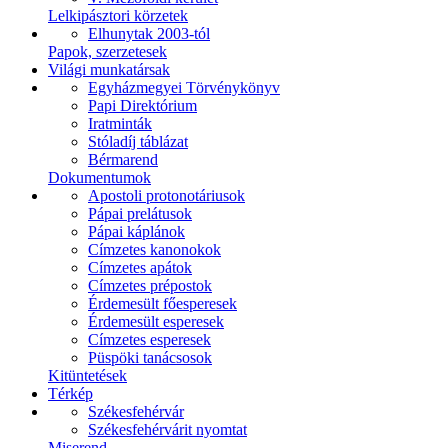
Lelkipásztori körzetek
Elhunytak 2003-tól
Papok, szerzetesek
Világi munkatársak
Egyházmegyei Törvénykönyv
Papi Direktórium
Iratminták
Stóladíj táblázat
Bérmarend
Dokumentumok
Apostoli protonotáriusok
Pápai prelátusok
Pápai káplánok
Címzetes kanonokok
Címzetes apátok
Címzetes prépostok
Érdemesült főesperesek
Érdemesült esperesek
Címzetes esperesek
Püspöki tanácsosok
Kitüntetések
Térkép
Székesfehérvár
Székesfehérvárit nyomtat
Miserend