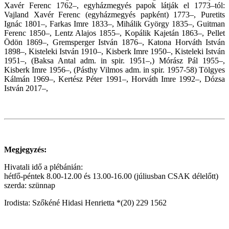
Xavér Ferenc 1762–, egyházmegyés papok látják el 1773–tól:
Vajland Xavér Ferenc (egyházmegyés papként) 1773–, Puretits
Ignác 1801–, Farkas Imre 1833–, Mihálik György 1835–, Guitman
Ferenc 1850–, Lentz Alajos 1855–, Kopálik Kajetán 1863–, Pellet
Ödön 1869–, Gremsperger István 1876–, Katona Horváth István
1898–, Kisteleki István 1910–, Kisberk Imre 1950–, Kisteleki István
1951–, (Baksa Antal adm. in spir. 1951–,) Mórász Pál 1955–,
Kisberk Imre 1956–, (Pásthy Vilmos adm. in spir. 1957-58) Tölgyes
Kálmán 1969–, Kertész Péter 1991–, Horváth Imre 1992–, Dózsa
István 2017–,
Megjegyzés:
Hivatali idő a plébánián:
hétfő-péntek 8.00-12.00 és 13.00-16.00 (júliusban CSAK délelőtt)
szerda: szünnap
Irodista: Szőkéné Hidasi Henrietta *(20) 229 1562