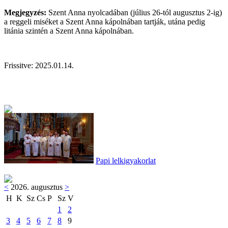
Megjegyzés:
Szent Anna nyolcadában (július 26-tól augusztus 2-ig)
a reggeli miséket a Szent Anna kápolnában tartják, utána pedig
litánia szintén a Szent Anna kápolnában.
Frissitve: 2025.01.14.
Papi lelkigyakorlat
<
2026. augusztus
>
H
K
Sz
Cs
P
Sz
V
1
2
3
4
5
6
7
8
9