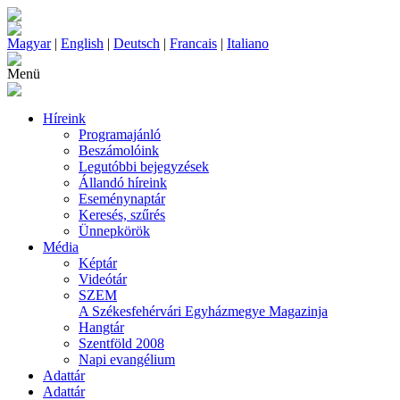
Magyar
|
English
|
Deutsch
|
Francais
|
Italiano
Menü
Híreink
Programajánló
Beszámolóink
Legutóbbi bejegyzések
Állandó híreink
Eseménynaptár
Keresés, szűrés
Ünnepkörök
Média
Képtár
Videótár
SZEM
A Székesfehérvári Egyházmegye Magazinja
Hangtár
Szentföld 2008
Napi evangélium
Adattár
Adattár