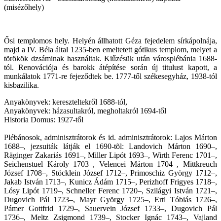
(misézőhely)
Ősi templomos hely. Helyén állhatott Géza fejedelem sírkápolnája,
majd a IV. Béla által 1235-ben emeltetett gótikus templom, melyet a
törökök dzsáminak használtak. Kiűzésük után városplébánia 1688-
tól. Renovációja és barokk átépítése során új titulust kapott, a
munkálatok 1771-re fejeződtek be. 1777-től székesegyház, 1938-tól
kisbazilika.
Anyakönyvek: kereszteltekről 1688-tól,
Anyakönyvek: házasultakról, megholtakról 1694-től
Historia Domus: 1927-től
Plébánosok, adminisztrátorok és id. adminisztrátorok: Lajos Márton
1688–, jezsuiták látják el 1690-tõl: Landovich Márton 1690–,
Räginger Zakariás 1691–, Miller Lipót 1693–, Wirth Ferenc 1701–,
Seichenstuel Károly 1703–, Velencei Márton 1704–, Mittkreuch
József 1708–, Stöcklein József 1712–, Primoschiz György 1712–,
Jakab István 1713–, Kunicz Ádám 1715–, Perizhoff Frigyes 1718–,
Lósy Lipót 1719–, Schneller Ferenc 1720–, Szilágyi István 1721–,
Dugovich Pál 1723–, Mayr György 1725–, Ertl Tóbiás 1726–,
Pámer Gottfrid 1729–, Sauervein József 1733–, Dugovich Pál
1736–, Meltz Zsigmond 1739–, Stocker Ignác 1743–, Vajland