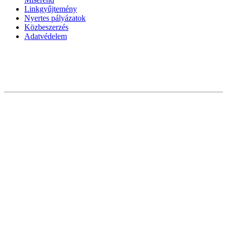
Linkgyűjtemény
Nyertes pályázatok
Közbeszerzés
Adatvédelem