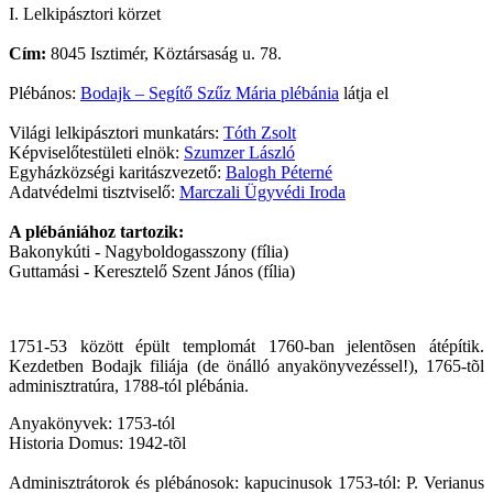
I. Lelkipásztori körzet
Cím:
8045 Isztimér, Köztársaság u. 78.
Plébános:
Bodajk – Segítő Szűz Mária plébánia
látja el
Világi lelkipásztori munkatárs:
Tóth Zsolt
Képviselőtestületi elnök:
Szumzer László
Egyházközségi karitászvezető:
Balogh Péterné
Adatvédelmi tisztviselő:
Marczali Ügyvédi Iroda
A plébániához tartozik:
Bakonykúti - Nagyboldogasszony (fília)
Guttamási - Keresztelő Szent János (fília)
1751-53 között épült templomát 1760-ban jelentõsen átépítik.
Kezdetben Bodajk filiája (de önálló anyakönyvezéssel!), 1765-tõl
adminisztratúra, 1788-tól plébánia.
Anyakönyvek: 1753-tól
Historia Domus: 1942-tõl
Adminisztrátorok és plébánosok: kapucinusok 1753-tól: P. Verianus