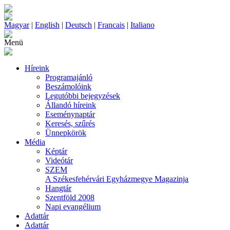
Magyar
|
English
|
Deutsch
|
Francais
|
Italiano
Menü
Híreink
Programajánló
Beszámolóink
Legutóbbi bejegyzések
Állandó híreink
Eseménynaptár
Keresés, szűrés
Ünnepkörök
Média
Képtár
Videótár
SZEM
A Székesfehérvári Egyházmegye Magazinja
Hangtár
Szentföld 2008
Napi evangélium
Adattár
Adattár