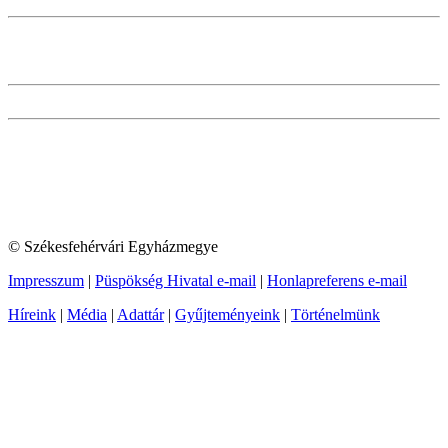
© Székesfehérvári Egyházmegye
Impresszum
|
Püspökség Hivatal e-mail
|
Honlapreferens e-mail
Híreink
|
Média
|
Adattár
|
Gyűjteményeink
|
Történelmünk