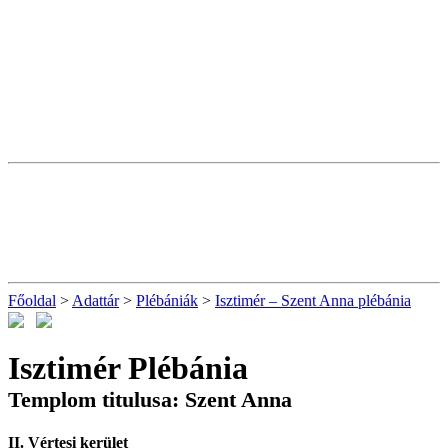
Főoldal
>
Adattár
>
Plébániák
>
Isztimér – Szent Anna plébánia
Isztimér Plébánia
Templom titulusa: Szent Anna
II. Vértesi kerület