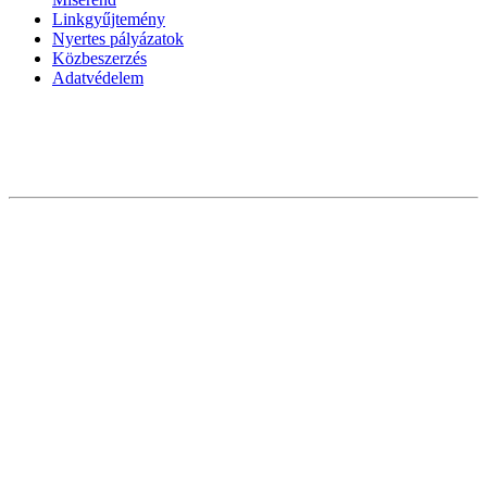
Linkgyűjtemény
Nyertes pályázatok
Közbeszerzés
Adatvédelem