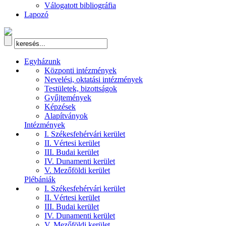
Válogatott bibliográfia
Lapozó
Egyházunk
Központi intézmények
Nevelési, oktatási intézmények
Testületek, bizottságok
Gyűjtemények
Képzések
Alapítványok
Intézmények
I. Székesfehérvári kerület
II. Vértesi kerület
III. Budai kerület
IV. Dunamenti kerület
V. Mezőföldi kerület
Plébániák
I. Székesfehérvári kerület
II. Vértesi kerület
III. Budai kerület
IV. Dunamenti kerület
V. Mezőföldi kerület