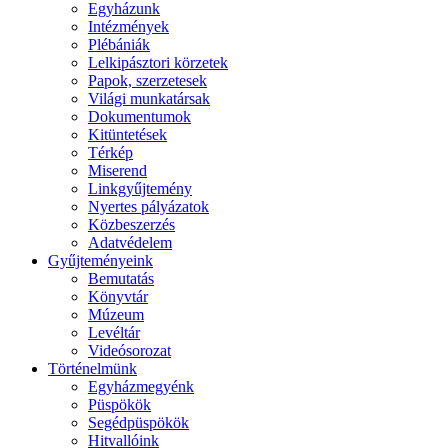
Egyházunk
Intézmények
Plébániák
Lelkipásztori körzetek
Papok, szerzetesek
Világi munkatársak
Dokumentumok
Kitüntetések
Térkép
Miserend
Linkgyűjtemény
Nyertes pályázatok
Közbeszerzés
Adatvédelem
Gyűjteményeink
Bemutatás
Könyvtár
Múzeum
Levéltár
Videósorozat
Történelmünk
Egyházmegyénk
Püspökök
Segédpüspökök
Hitvallóink