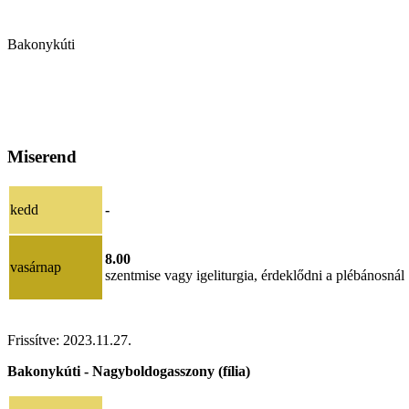
Bakonykúti
Miserend
kedd
-
8.00
vasárnap
szentmise vagy igeliturgia, érdeklődni
a plébánosnál
Frissítve:
2023.11.27.
Bakonykúti - Nagyboldogasszony (fília)