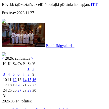
Bővebb tájékoztatás az ellátó bodajki plébánia honlapján:
ITT
Frissítve:
2023.11.27.
Papi lelkigyakorlat
<
2026. augusztus
>
H
K
Sz
Cs
P
Sz
V
1
2
3
4
5
6
7
8
9
10
11
12
13
14
15
16
17
18
19
20
21
22
23
24
25
26
27
28
29
30
31
2026.08.14. péntek