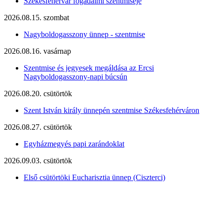
Székesfehérvár fogadalmi szentmiséje
2026.08.15. szombat
Nagyboldogasszony ünnep - szentmise
2026.08.16. vasárnap
Szentmise és jegyesek megáldása az Ercsi
Nagyboldogasszony-napi búcsún
2026.08.20. csütörtök
Szent István király ünnepén szentmise Székesfehérváron
2026.08.27. csütörtök
Egyházmegyés papi zarándoklat
2026.09.03. csütörtök
Első csütörtöki Eucharisztia ünnep (Ciszterci)