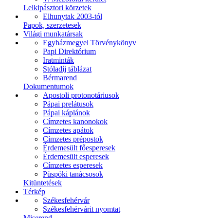
Lelkipásztori körzetek
Elhunytak 2003-tól
Papok, szerzetesek
Világi munkatársak
Egyházmegyei Törvénykönyv
Papi Direktórium
Iratminták
Stóladíj táblázat
Bérmarend
Dokumentumok
Apostoli protonotáriusok
Pápai prelátusok
Pápai káplánok
Címzetes kanonokok
Címzetes apátok
Címzetes prépostok
Érdemesült főesperesek
Érdemesült esperesek
Címzetes esperesek
Püspöki tanácsosok
Kitüntetések
Térkép
Székesfehérvár
Székesfehérvárit nyomtat
Miserend