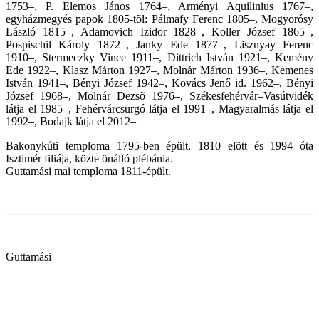
1753–, P. Elemos János 1764–, Arményi Aquilinius 1767–,
egyházmegyés papok 1805-tõl: Pálmafy Ferenc 1805–, Mogyorósy
László 1815–, Adamovich Izidor 1828–, Koller József 1865–,
Pospischil Károly 1872–, Janky Ede 1877–, Lisznyay Ferenc
1910–, Stermeczky Vince 1911–, Dittrich István 1921–, Kemény
Ede 1922–, Klasz Márton 1927–, Molnár Márton 1936–, Kemenes
István 1941–, Bényi József 1942–, Kovács Jenő id. 1962–, Bényi
József 1968–, Molnár Dezsõ 1976–, Székesfehérvár–Vasútvidék
látja el 1985–, Fehérvárcsurgó látja el 1991–, Magyaralmás látja el
1992–, Bodajk látja el 2012–
Bakonykúti temploma 1795-ben épült. 1810 elõtt és 1994 óta
Isztimér filiája, közte önálló plébánia.
Guttamási mai temploma 1811-épült.
Guttamási