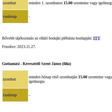
szombat
minden 1. szombaton
15.00
szentmise vagy igeliturg
vasárnap
-
Bővebb tájékoztatás az ellátó bodajki plébánia honlapján:
ITT
Frissítve:
2023.11.27.
Guttamási - Keresztelő Szent János (fília)
minden hónap első szombatján
15.00
szentmise vag
szombat
igeliturgia
vasárnap
-