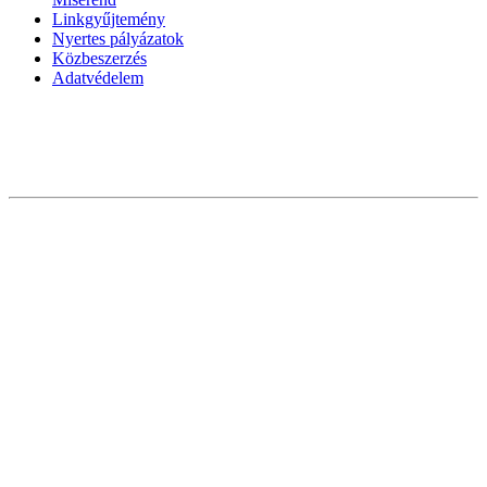
Linkgyűjtemény
Nyertes pályázatok
Közbeszerzés
Adatvédelem