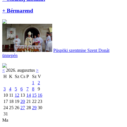
+ Bérmarend
Püspöki szentmise Szent Donát
ünnepén
<
2026. augusztus
>
H
K
Sz
Cs
P
Sz
V
1
2
3
4
5
6
7
8
9
10
11
12
13
14
15
16
17
18
19
20
21
22
23
24
25
26
27
28
29
30
31
Ma