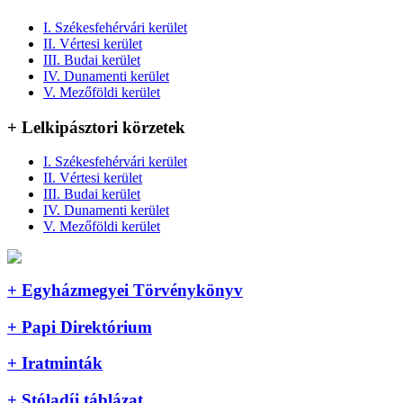
I. Székesfehérvári kerület
II. Vértesi kerület
III. Budai kerület
IV. Dunamenti kerület
V. Mezőföldi kerület
+ Lelkipásztori körzetek
I. Székesfehérvári kerület
II. Vértesi kerület
III. Budai kerület
IV. Dunamenti kerület
V. Mezőföldi kerület
+ Egyházmegyei Törvénykönyv
+ Papi Direktórium
+ Iratminták
+ Stóladíj táblázat