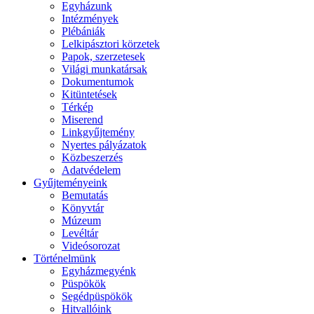
Egyházunk
Intézmények
Plébániák
Lelkipásztori körzetek
Papok, szerzetesek
Világi munkatársak
Dokumentumok
Kitüntetések
Térkép
Miserend
Linkgyűjtemény
Nyertes pályázatok
Közbeszerzés
Adatvédelem
Gyűjteményeink
Bemutatás
Könyvtár
Múzeum
Levéltár
Videósorozat
Történelmünk
Egyházmegyénk
Püspökök
Segédpüspökök
Hitvallóink