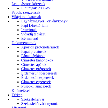
Lelkipásztori körzetek
Elhunytak 2003-tól
Papok, szerzetesek
Világi munkatársak
Egyházmegyei Törvénykönyv
Papi Direktórium
Iratminták
Stóladíj táblázat
Bérmarend
Dokumentumok
Apostoli protonotáriusok
Pápai prelátusok
Pápai káplánok
Címzetes kanonokok
Címzetes apátok
Címzetes prépostok
Érdemesült főesperesek
Érdemesült esperesek
Címzetes esperesek
Püspöki tanácsosok
Kitüntetések
Térkép
Székesfehérvár
Székesfehérvárit nyomtat
Miserend