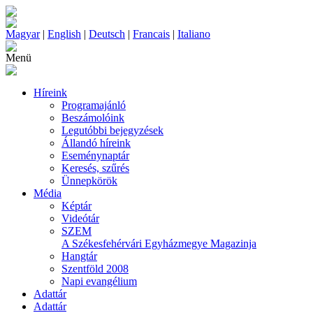
Magyar
|
English
|
Deutsch
|
Francais
|
Italiano
Menü
Híreink
Programajánló
Beszámolóink
Legutóbbi bejegyzések
Állandó híreink
Eseménynaptár
Keresés, szűrés
Ünnepkörök
Média
Képtár
Videótár
SZEM
A Székesfehérvári Egyházmegye Magazinja
Hangtár
Szentföld 2008
Napi evangélium
Adattár
Adattár