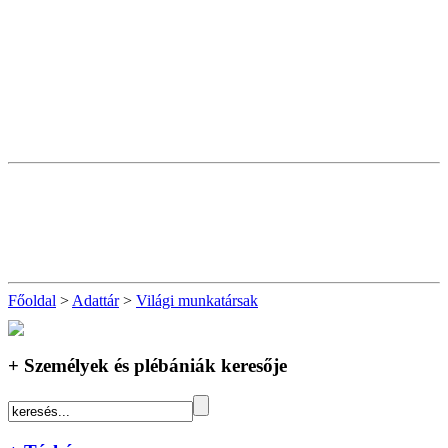
Főoldal
>
Adattár
>
Világi munkatársak
+ Személyek és plébániák keresője