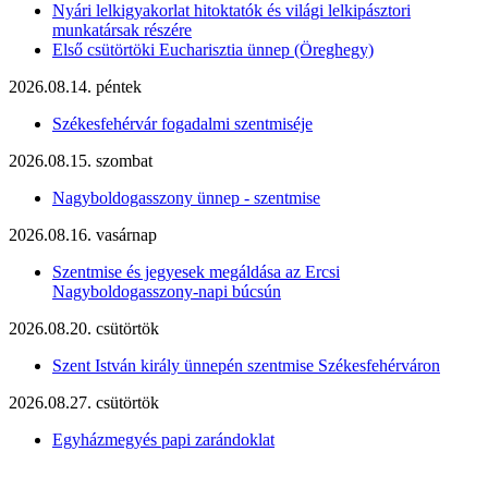
Nyári lelkigyakorlat hitoktatók és világi lelkipásztori
munkatársak részére
Első csütörtöki Eucharisztia ünnep (Öreghegy)
2026.08.14. péntek
Székesfehérvár fogadalmi szentmiséje
2026.08.15. szombat
Nagyboldogasszony ünnep - szentmise
2026.08.16. vasárnap
Szentmise és jegyesek megáldása az Ercsi
Nagyboldogasszony-napi búcsún
2026.08.20. csütörtök
Szent István király ünnepén szentmise Székesfehérváron
2026.08.27. csütörtök
Egyházmegyés papi zarándoklat