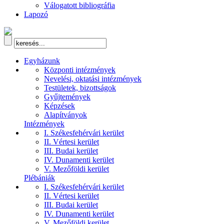
Válogatott bibliográfia
Lapozó
Egyházunk
Központi intézmények
Nevelési, oktatási intézmények
Testületek, bizottságok
Gyűjtemények
Képzések
Alapítványok
Intézmények
I. Székesfehérvári kerület
II. Vértesi kerület
III. Budai kerület
IV. Dunamenti kerület
V. Mezőföldi kerület
Plébániák
I. Székesfehérvári kerület
II. Vértesi kerület
III. Budai kerület
IV. Dunamenti kerület
V. Mezőföldi kerület