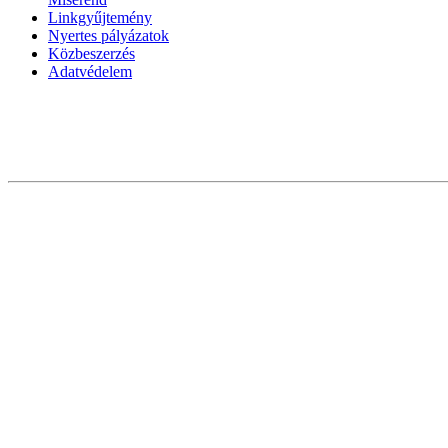
Linkgyűjtemény
Nyertes pályázatok
Közbeszerzés
Adatvédelem