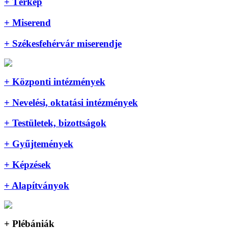
+ Térkép
+ Miserend
+ Székesfehérvár miserendje
+ Központi intézmények
+ Nevelési, oktatási intézmények
+ Testületek, bizottságok
+ Gyűjtemények
+ Képzések
+ Alapítványok
+ Plébániák