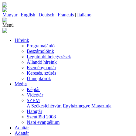
Magyar
|
English
|
Deutsch
|
Francais
|
Italiano
Menü
Híreink
Programajánló
Beszámolóink
Legutóbbi bejegyzések
Állandó híreink
Eseménynaptár
Keresés, szűrés
Ünnepkörök
Média
Képtár
Videótár
SZEM
A Székesfehérvári Egyházmegye Magazinja
Hangtár
Szentföld 2008
Napi evangélium
Adattár
Adattár