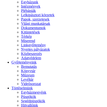
Egyházunk
Intézmények
Plébániák
Lelkipásztori körzetek
Papok, szerzetesek
Világi munkatársak
Dokumentumok
Kitüntetések
Térkép
Miserend
Linkgyűjtemény
Nyertes pályázatok
Közbeszerzés
Adatvédelem
Gyűjteményeink
Bemutatás
Könyvtár
Múzeum
Levéltár
Videósorozat
Történelmünk
Egyházmegyénk
Püspökök
Segédpüspökök
Hitvallóink