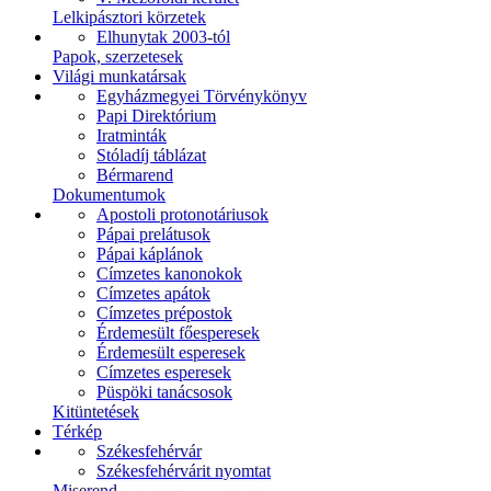
Lelkipásztori körzetek
Elhunytak 2003-tól
Papok, szerzetesek
Világi munkatársak
Egyházmegyei Törvénykönyv
Papi Direktórium
Iratminták
Stóladíj táblázat
Bérmarend
Dokumentumok
Apostoli protonotáriusok
Pápai prelátusok
Pápai káplánok
Címzetes kanonokok
Címzetes apátok
Címzetes prépostok
Érdemesült főesperesek
Érdemesült esperesek
Címzetes esperesek
Püspöki tanácsosok
Kitüntetések
Térkép
Székesfehérvár
Székesfehérvárit nyomtat
Miserend