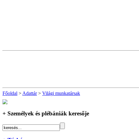
Főoldal
>
Adattár
>
Világi munkatársak
+ Személyek és plébániák keresője