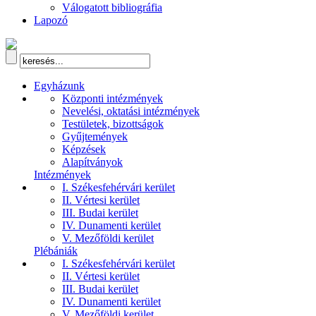
Válogatott bibliográfia
Lapozó
Egyházunk
Központi intézmények
Nevelési, oktatási intézmények
Testületek, bizottságok
Gyűjtemények
Képzések
Alapítványok
Intézmények
I. Székesfehérvári kerület
II. Vértesi kerület
III. Budai kerület
IV. Dunamenti kerület
V. Mezőföldi kerület
Plébániák
I. Székesfehérvári kerület
II. Vértesi kerület
III. Budai kerület
IV. Dunamenti kerület
V. Mezőföldi kerület