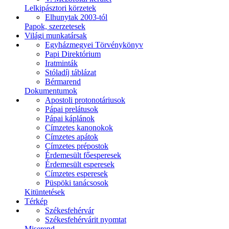
Lelkipásztori körzetek
Elhunytak 2003-tól
Papok, szerzetesek
Világi munkatársak
Egyházmegyei Törvénykönyv
Papi Direktórium
Iratminták
Stóladíj táblázat
Bérmarend
Dokumentumok
Apostoli protonotáriusok
Pápai prelátusok
Pápai káplánok
Címzetes kanonokok
Címzetes apátok
Címzetes prépostok
Érdemesült főesperesek
Érdemesült esperesek
Címzetes esperesek
Püspöki tanácsosok
Kitüntetések
Térkép
Székesfehérvár
Székesfehérvárit nyomtat
Miserend