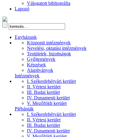
Válogatott bibliográfia
Lapozó
Egyházunk
Központi intézmények
Nevelési, oktatási intézmények
Testületek, bizottságok
Gyűjtemények
Képzések
Alapítványok
Intézmények
I. Székesfehérvári kerület
II. Vértesi kerület
III. Budai kerület
IV. Dunamenti kerület
V. Mezőföldi kerület
Plébániák
I. Székesfehérvári kerület
II. Vértesi kerület
III. Budai kerület
IV. Dunamenti kerület
V. Mezőföldi kerület