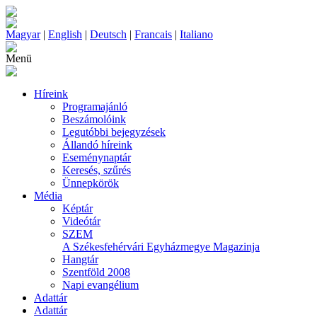
Magyar
|
English
|
Deutsch
|
Francais
|
Italiano
Menü
Híreink
Programajánló
Beszámolóink
Legutóbbi bejegyzések
Állandó híreink
Eseménynaptár
Keresés, szűrés
Ünnepkörök
Média
Képtár
Videótár
SZEM
A Székesfehérvári Egyházmegye Magazinja
Hangtár
Szentföld 2008
Napi evangélium
Adattár
Adattár