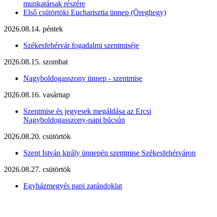
munkatársak részére
Első csütörtöki Eucharisztia ünnep (Öreghegy)
2026.08.14. péntek
Székesfehérvár fogadalmi szentmiséje
2026.08.15. szombat
Nagyboldogasszony ünnep - szentmise
2026.08.16. vasárnap
Szentmise és jegyesek megáldása az Ercsi
Nagyboldogasszony-napi búcsún
2026.08.20. csütörtök
Szent István király ünnepén szentmise Székesfehérváron
2026.08.27. csütörtök
Egyházmegyés papi zarándoklat