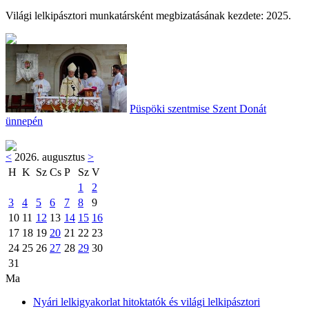
Világi lelkipásztori munkatársként megbizatásának kezdete: 2025.
Püspöki szentmise Szent Donát
ünnepén
<
2026. augusztus
>
H
K
Sz
Cs
P
Sz
V
1
2
3
4
5
6
7
8
9
10
11
12
13
14
15
16
17
18
19
20
21
22
23
24
25
26
27
28
29
30
31
Ma
Nyári lelkigyakorlat hitoktatók és világi lelkipásztori