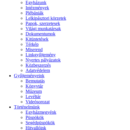
Egyházunk
Intézmények
Plébániák
Lelkipásztori körzetek
Papok, szerzetesek
Világi munkatársak
Dokumentumok
Kitüntetések
Térkép
Miserend
Linkgyűjtemény
Nyertes pályázatok
Közbeszerzés
Adatvédelem
Gyűjteményeink
Bemutatás
Könyvtár
Múzeum
Levéltár
Videósorozat
Történelmünk
Egyházmegyénk
Püspökök
Segédpüspökök
Hitvallóink