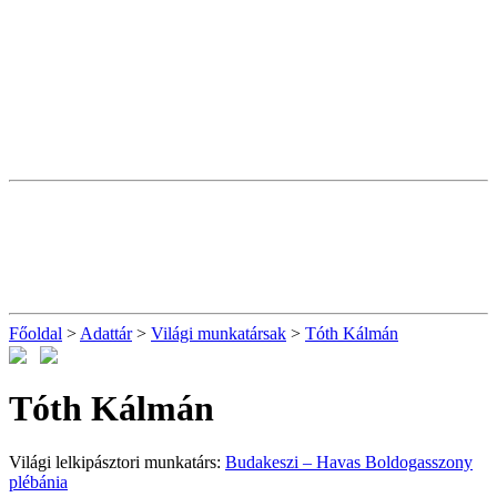
Főoldal
>
Adattár
>
Világi munkatársak
>
Tóth Kálmán
Tóth Kálmán
Világi lelkipásztori munkatárs:
Budakeszi – Havas Boldogasszony
plébánia