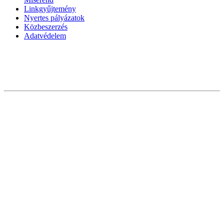
Linkgyűjtemény
Nyertes pályázatok
Közbeszerzés
Adatvédelem