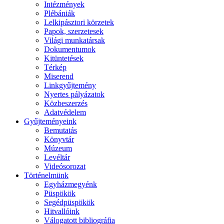
Intézmények
Plébániák
Lelkipásztori körzetek
Papok, szerzetesek
Világi munkatársak
Dokumentumok
Kitüntetések
Térkép
Miserend
Linkgyűjtemény
Nyertes pályázatok
Közbeszerzés
Adatvédelem
Gyűjteményeink
Bemutatás
Könyvtár
Múzeum
Levéltár
Videósorozat
Történelmünk
Egyházmegyénk
Püspökök
Segédpüspökök
Hitvallóink
Válogatott bibliográfia