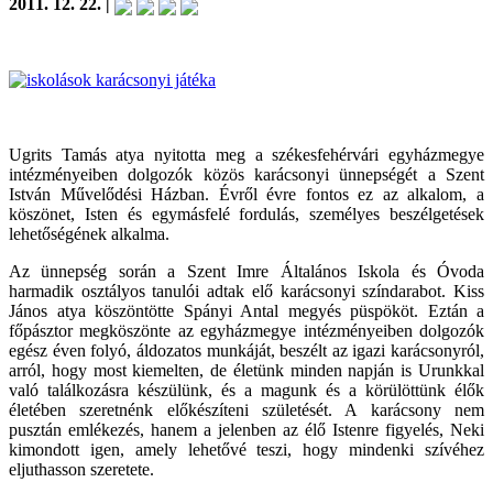
2011. 12. 22. |
Ugrits Tamás atya nyitotta meg a székesfehérvári egyházmegye
intézményeiben dolgozók közös karácsonyi ünnepségét a Szent
István Művelődési Házban. Évről évre fontos ez az alkalom, a
köszönet, Isten és egymásfelé fordulás, személyes beszélgetések
lehetőségének alkalma.
Az ünnepség során a Szent Imre Általános Iskola és Óvoda
harmadik osztályos tanulói adtak elő karácsonyi színdarabot. Kiss
János atya köszöntötte Spányi Antal megyés püspököt. Eztán a
főpásztor megköszönte az egyházmegye intézményeiben dolgozók
egész éven folyó, áldozatos munkáját, beszélt az igazi karácsonyról,
arról, hogy most kiemelten, de életünk minden napján is Urunkkal
való találkozásra készülünk, és a magunk és a körülöttünk élők
életében szeretnénk előkészíteni születését. A karácsony nem
pusztán emlékezés, hanem a jelenben az élő Istenre figyelés, Neki
kimondott igen, amely lehetővé teszi, hogy mindenki szívéhez
eljuthasson szeretete.