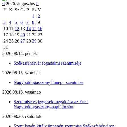
<
2026. augusztus
>
H
K
Sz
Cs
P
Sz
V
1
2
3
4
5
6
7
8
9
10
11
12
13
14
15
16
17
18
19
20
21
22
23
24
25
26
27
28
29
30
31
2026.08.14. péntek
Székesfehérvár fogadalmi szentmiséje
2026.08.15. szombat
Nagyboldogasszony ünnep - szentmise
2026.08.16. vasárnap
Szentmise és jegyesek megáldása az Ercsi
Nagyboldogasszony-napi búcsún
2026.08.20. csütörtök
Szent István király ünnepén szentmise Székesfehérváron