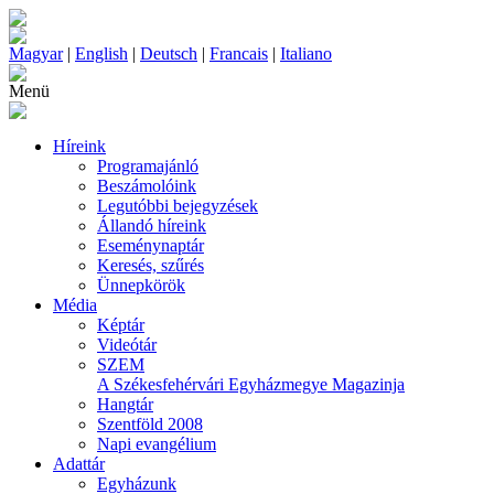
Magyar
|
English
|
Deutsch
|
Francais
|
Italiano
Menü
Híreink
Programajánló
Beszámolóink
Legutóbbi bejegyzések
Állandó híreink
Eseménynaptár
Keresés, szűrés
Ünnepkörök
Média
Képtár
Videótár
SZEM
A Székesfehérvári Egyházmegye Magazinja
Hangtár
Szentföld 2008
Napi evangélium
Adattár
Egyházunk