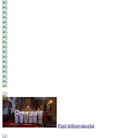
Papi lelkigyakorlat