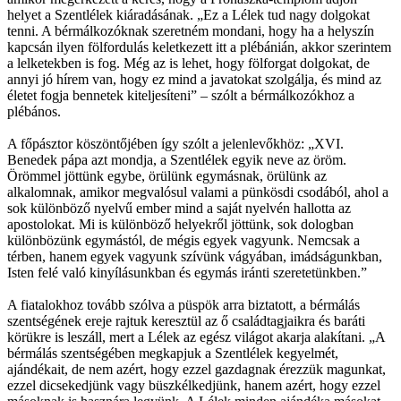
helyet a Szentlélek kiáradásának. „Ez a Lélek tud nagy dolgokat
tenni. A bérmálkozóknak szeretném mondani, hogy ha a helyszín
kapcsán ilyen fölfordulás keletkezett itt a plébánián, akkor szerintem
a lelketekben is fog. Még az is lehet, hogy fölforgat dolgokat, de
annyi jó hírem van, hogy ez mind a javatokat szolgálja, és mind az
életet fogja bennetek kiteljesíteni” – szólt a bérmálkozókhoz a
plébános.
A főpásztor köszöntőjében így szólt a jelenlevőkhöz: „XVI.
Benedek pápa azt mondja, a Szentlélek egyik neve az öröm.
Örömmel jöttünk egybe, örülünk egymásnak, örülünk az
alkalomnak, amikor megvalósul valami a pünkösdi csodából, ahol a
sok különböző nyelvű ember mind a saját nyelvén hallotta az
apostolokat. Mi is különböző helyekről jöttünk, sok dologban
különbözünk egymástól, de mégis egyek vagyunk. Nemcsak a
térben, hanem egyek vagyunk szívünk vágyában, imádságunkban,
Isten felé való kinyílásunkban és egymás iránti szeretetünkben.”
A fiatalokhoz tovább szólva a püspök arra biztatott, a bérmálás
szentségének ereje rajtuk keresztül az ő családtagjaikra és baráti
körükre is leszáll, mert a Lélek az egész világot akarja alakítani. „A
bérmálás szentségében megkapjuk a Szentlélek kegyelmét,
ajándékait, de nem azért, hogy ezzel gazdagnak érezzük magunkat,
ezzel dicsekedjünk vagy büszkélkedjünk, hanem azért, hogy ezzel