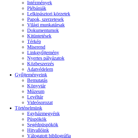
Intézmények
Plébániák
Lelkipásztori körzetek
Papok, szerzetesek
Világi munkatársak
Dokumentumok
Kitüntetések
Térkép
Miserend
Linkgyűjtemény
Nyertes pályázatok
Közbeszerzés
Adatvédelem
Gyűjteményeink
Bemutatás
Könyvtár
Múzeum
Levéltár
Videósorozat
Történelmünk
Egyházmegyénk
Püspökök
Segédpüspökök
Hitvallóink
Válogatott bibliográfia