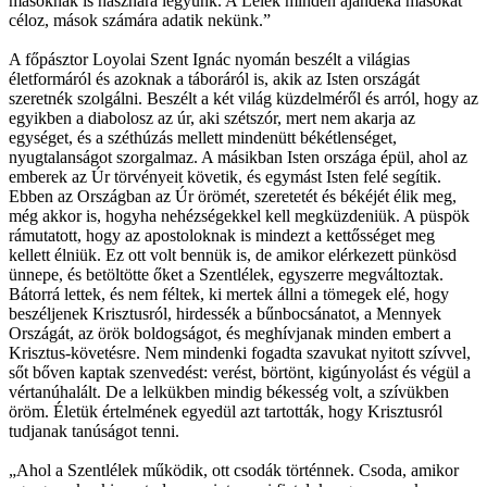
másoknak is hasznára legyünk. A Lélek minden ajándéka másokat
céloz, mások számára adatik nekünk.”
A főpásztor Loyolai Szent Ignác nyomán beszélt a világias
életformáról és azoknak a táboráról is, akik az Isten országát
szeretnék szolgálni. Beszélt a két világ küzdelméről és arról, hogy az
egyikben a diabolosz az úr, aki szétszór, mert nem akarja az
egységet, és a széthúzás mellett mindenütt békétlenséget,
nyugtalanságot szorgalmaz. A másikban Isten országa épül, ahol az
emberek az Úr törvényeit követik, és egymást Isten felé segítik.
Ebben az Országban az Úr örömét, szeretetét és békéjét élik meg,
még akkor is, hogyha nehézségekkel kell megküzdeniük. A püspök
rámutatott, hogy az apostoloknak is mindezt a kettősséget meg
kellett élniük. Ez ott volt bennük is, de amikor elérkezett pünkösd
ünnepe, és betöltötte őket a Szentlélek, egyszerre megváltoztak.
Bátorrá lettek, és nem féltek, ki mertek állni a tömegek elé, hogy
beszéljenek Krisztusról, hirdessék a bűnbocsánatot, a Mennyek
Országát, az örök boldogságot, és meghívjanak minden embert a
Krisztus-követésre. Nem mindenki fogadta szavukat nyitott szívvel,
sőt bőven kaptak szenvedést: verést, börtönt, kigúnyolást és végül a
vértanúhalált. De a lelkükben mindig békesség volt, a szívükben
öröm. Életük értelmének egyedül azt tartották, hogy Krisztusról
tudjanak tanúságot tenni.
„Ahol a Szentlélek működik, ott csodák történnek. Csoda, amikor