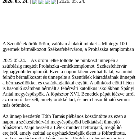
2026. 05. 24. |
| 2026. 05. 24.
A Szentlélek örök öröm, valóban átalakít minket – Mintegy 100
gyermek bérmálkozott Székesfehérváron, a Prohászka-templomban
2025.05.24. – Az öröm lelke töltötte be pünkösd ünnepén a
zsúfolásig megtelt Prohászka -emléktemplomot, Székesfehérvár
legnagyobb templomát. Ezen a napon kilencvenhat fiatal, valamint
felnőtt bérmálkozott és ünnepelte a Szentlélek kiáradásának ünnepét
a bérmaszülőkkel és családtagjaikkal együtt. A pünkösd előtti héten
is hasonló számban bérmált a fehérvári katolikus iskolákban Spányi
Antal megyéspüspök. A főpásztor XVI. Benedek pápát idézve arról
az örömről beszélt, amely örökké tart, és nem hasonlítható semmi
más örömhöz.
Az ünnep kezdetén Tóth Tamás plébános köszöntötte az ezen a
napon a székesfehérvári megyéspüspöki beiktatását ünneplő
főpásztort. Majd beszélt a Lélek mindent felforgató, megújító
erejéről, amely ezúttal az egyházközségük életét is fölfordította,
amikor megérkezett a kérés, hogy a Prohászka-templom adjon