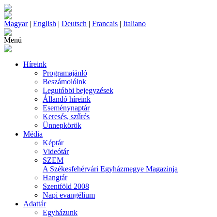
Magyar
|
English
|
Deutsch
|
Francais
|
Italiano
Menü
Híreink
Programajánló
Beszámolóink
Legutóbbi bejegyzések
Állandó híreink
Eseménynaptár
Keresés, szűrés
Ünnepkörök
Média
Képtár
Videótár
SZEM
A Székesfehérvári Egyházmegye Magazinja
Hangtár
Szentföld 2008
Napi evangélium
Adattár
Egyházunk