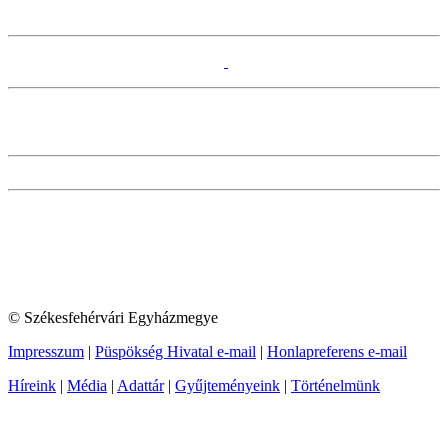
© Székesfehérvári Egyházmegye
Impresszum
|
Püspökség Hivatal e-mail
|
Honlapreferens e-mail
Híreink
|
Média
|
Adattár
|
Gyűjteményeink
|
Történelmünk