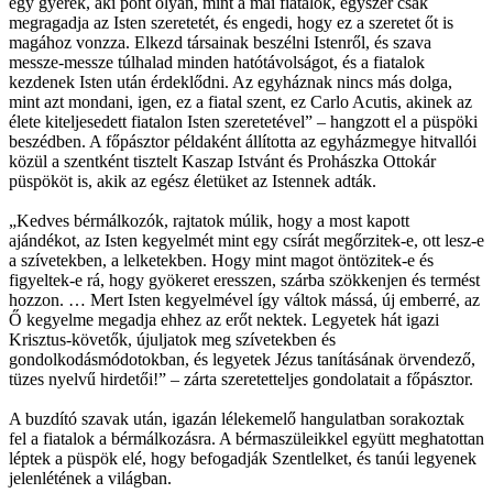
egy gyerek, aki pont olyan, mint a mai fiatalok, egyszer csak
megragadja az Isten szeretetét, és engedi, hogy ez a szeretet őt is
magához vonzza. Elkezd társainak beszélni Istenről, és szava
messze-messze túlhalad minden hatótávolságot, és a fiatalok
kezdenek Isten után érdeklődni. Az egyháznak nincs más dolga,
mint azt mondani, igen, ez a fiatal szent, ez Carlo Acutis, akinek az
élete kiteljesedett fiatalon Isten szeretetével” – hangzott el a püspöki
beszédben. A főpásztor példaként állította az egyházmegye hitvallói
közül a szentként tisztelt Kaszap Istvánt és Prohászka Ottokár
püspököt is, akik az egész életüket az Istennek adták.
„Kedves bérmálkozók, rajtatok múlik, hogy a most kapott
ajándékot, az Isten kegyelmét mint egy csírát megőrzitek-e, ott lesz-e
a szívetekben, a lelketekben. Hogy mint magot öntözitek-e és
figyeltek-e rá, hogy gyökeret eresszen, szárba szökkenjen és termést
hozzon. … Mert Isten kegyelmével így váltok mássá, új emberré, az
Ő kegyelme megadja ehhez az erőt nektek. Legyetek hát igazi
Krisztus-követők, újuljatok meg szívetekben és
gondolkodásmódotokban, és legyetek Jézus tanításának örvendező,
tüzes nyelvű hirdetői!” – zárta szeretetteljes gondolatait a főpásztor.
A buzdító szavak után, igazán lélekemelő hangulatban sorakoztak
fel a fiatalok a bérmálkozásra. A bérmaszüleikkel együtt meghatottan
léptek a püspök elé, hogy befogadják Szentlelket, és tanúi legyenek
jelenlétének a világban.