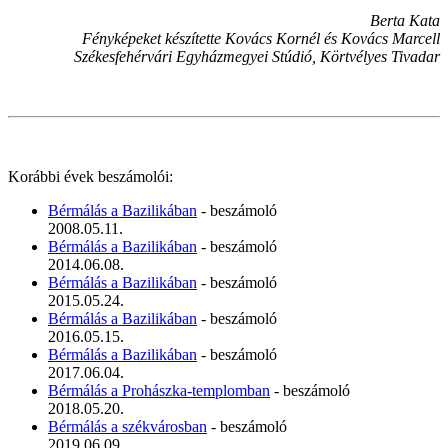
Berta Kata
Fényképeket készítette Kovács Kornél és Kovács Marcell
Székesfehérvári Egyházmegyei Stúdió, Körtvélyes Tivadar
Korábbi évek beszámolói:
Bérmálás a Bazilikában
- beszámoló
2008.05.11.
Bérmálás a Bazilikában
- beszámoló
2014.06.08.
Bérmálás a Bazilikában
- beszámoló
2015.05.24.
Bérmálás a Bazilikában
- beszámoló
2016.05.15.
Bérmálás a Bazilikában
- beszámoló
2017.06.04.
Bérmálás a Prohászka-templomban
- beszámoló
2018.05.20.
Bérmálás a székvárosban
- beszámoló
2019.06.09.