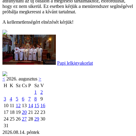
átirányítani az új oldalon a megfelelő tartalmakhoz, előfordulhat,
hogy ez nem sikerül. Ez esetben kérjük a menürendszer segítségével
próbálja megkeresni a kívánt tartalmat.
A kellemetlenségért elnézését kérjük!
Papi lelkigyakorlat
<
2026. augusztus
>
H
K
Sz
Cs
P
Sz
V
1
2
3
4
5
6
7
8
9
10
11
12
13
14
15
16
17
18
19
20
21
22
23
24
25
26
27
28
29
30
31
2026.08.14. péntek