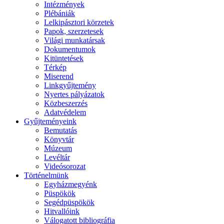
Intézmények
Plébániák
Lelkipásztori körzetek
Papok, szerzetesek
Világi munkatársak
Dokumentumok
Kitüntetések
Térkép
Miserend
Linkgyűjtemény
Nyertes pályázatok
Közbeszerzés
Adatvédelem
Gyűjteményeink
Bemutatás
Könyvtár
Múzeum
Levéltár
Videósorozat
Történelmünk
Egyházmegyénk
Püspökök
Segédpüspökök
Hitvallóink
Válogatott bibliográfia