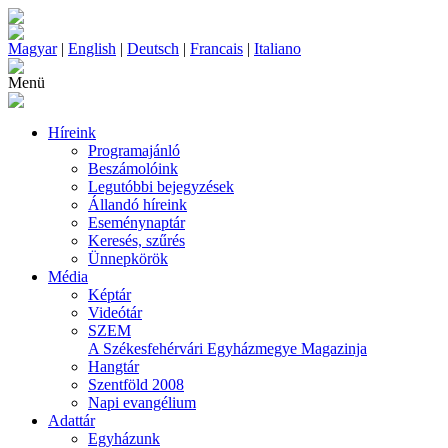
Magyar
|
English
|
Deutsch
|
Francais
|
Italiano
Menü
Híreink
Programajánló
Beszámolóink
Legutóbbi bejegyzések
Állandó híreink
Eseménynaptár
Keresés, szűrés
Ünnepkörök
Média
Képtár
Videótár
SZEM
A Székesfehérvári Egyházmegye Magazinja
Hangtár
Szentföld 2008
Napi evangélium
Adattár
Egyházunk