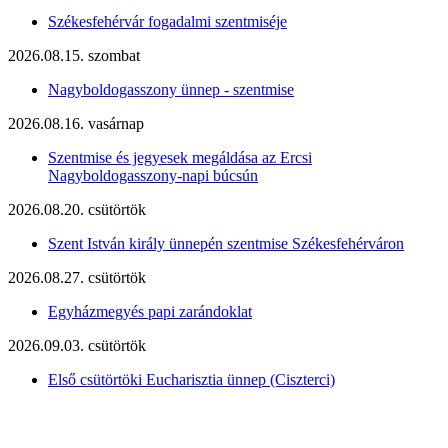
Székesfehérvár fogadalmi szentmiséje
2026.08.15. szombat
Nagyboldogasszony ünnep - szentmise
2026.08.16. vasárnap
Szentmise és jegyesek megáldása az Ercsi
Nagyboldogasszony-napi búcsún
2026.08.20. csütörtök
Szent István király ünnepén szentmise Székesfehérváron
2026.08.27. csütörtök
Egyházmegyés papi zarándoklat
2026.09.03. csütörtök
Első csütörtöki Eucharisztia ünnep (Ciszterci)