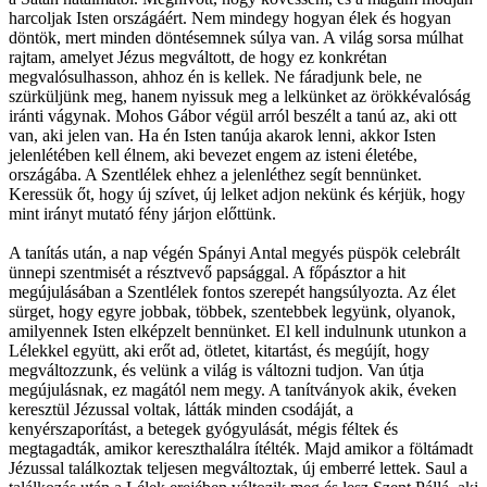
harcoljak Isten országáért. Nem mindegy hogyan élek és hogyan
döntök, mert minden döntésemnek súlya van. A világ sorsa múlhat
rajtam, amelyet Jézus megváltott, de hogy ez konkrétan
megvalósulhasson, ahhoz én is kellek. Ne fáradjunk bele, ne
szürküljünk meg, hanem nyissuk meg a lelkünket az örökkévalóság
iránti vágynak. Mohos Gábor végül arról beszélt a tanú az, aki ott
van, aki jelen van. Ha én Isten tanúja akarok lenni, akkor Isten
jelenlétében kell élnem, aki bevezet engem az isteni életébe,
országába. A Szentlélek ehhez a jelenléthez segít bennünket.
Keressük őt, hogy új szívet, új lelket adjon nekünk és kérjük, hogy
mint irányt mutató fény járjon előttünk.
A tanítás után, a nap végén Spányi Antal megyés püspök celebrált
ünnepi szentmisét a résztvevő papsággal. A főpásztor a hit
megújulásában a Szentlélek fontos szerepét hangsúlyozta. Az élet
sürget, hogy egyre jobbak, többek, szentebbek legyünk, olyanok,
amilyennek Isten elképzelt bennünket. El kell indulnunk utunkon a
Lélekkel együtt, aki erőt ad, ötletet, kitartást, és megújít, hogy
megváltozzunk, és velünk a világ is változni tudjon. Van útja
megújulásnak, ez magától nem megy. A tanítványok akik, éveken
keresztül Jézussal voltak, látták minden csodáját, a
kenyérszaporítást, a betegek gyógyulását, mégis féltek és
megtagadták, amikor kereszthalálra ítélték. Majd amikor a föltámadt
Jézussal találkoztak teljesen megváltoztak, új emberré lettek. Saul a