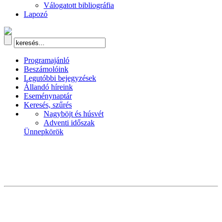
Válogatott bibliográfia
Lapozó
Programajánló
Beszámolóink
Legutóbbi bejegyzések
Állandó híreink
Eseménynaptár
Keresés, szűrés
Nagyböjt és húsvét
Adventi időszak
Ünnepkörök