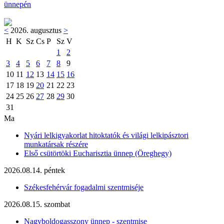
ünnepén
<
2026. augusztus
>
H
K
Sz
Cs
P
Sz
V
1
2
3
4
5
6
7
8
9
10
11
12
13
14
15
16
17
18
19
20
21
22
23
24
25
26
27
28
29
30
31
Ma
Nyári lelkigyakorlat hitoktatók és világi lelkipásztori
munkatársak részére
Első csütörtöki Eucharisztia ünnep (Öreghegy)
2026.08.14. péntek
Székesfehérvár fogadalmi szentmiséje
2026.08.15. szombat
Nagyboldogasszony ünnep - szentmise