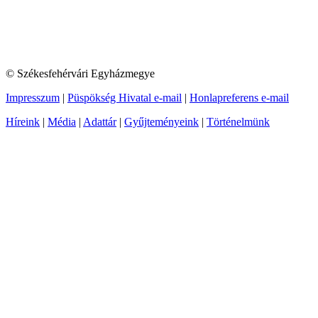
© Székesfehérvári Egyházmegye
Impresszum
|
Püspökség Hivatal e-mail
|
Honlapreferens e-mail
Híreink
|
Média
|
Adattár
|
Gyűjteményeink
|
Történelmünk