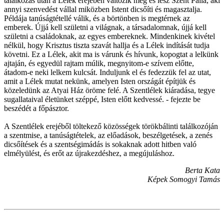
találkozás után a Lélek erejében változik meg és lesz Szent Pállá, aki
annyi szenvedést vállal miközben Istent dicsőíti és magasztalja.
Példája tanúságtétellé válik, és a börtönben is megtérnek az
emberek. Újjá kell születni a világnak, a társadalomnak, újjá kell
születni a családoknak, az egyes embereknek. Mindenkinek kivétel
nélkül, hogy Krisztus tiszta szavát hallja és a Lélek indítását tudja
követni. Ez a Lélek, akit ma is várunk és hívunk, kopogtat a lelkünk
ajtaján, és egyedül rajtam múlik, megnyitom-e szívem előtte,
átadom-e neki lelkem kulcsát. Induljunk el és fedezzük fel az utat,
amit a Lélek mutat nekünk, amelyen Isten országát építjük és
közeledünk az Atyai Ház öröme felé. A Szentlélek kiáradása, tegye
sugallataival életünket széppé, Isten előtt kedvessé. - fejezte be
beszédét a főpásztor.
A Szentlélek erejéből töltekező közösségek törökbálinti találkozóján
a szentmise, a tanúságtételek, az előadások, beszélgetések, a zenés
dicsőítések és a szentségimádás is sokaknak adott hitben való
elmélyülést, és erőt az újrakezdéshez, a megújuláshoz.
Berta Kata
Képek Somogyi Tamás