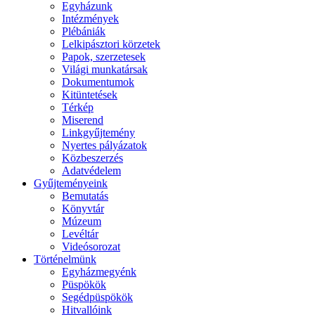
Egyházunk
Intézmények
Plébániák
Lelkipásztori körzetek
Papok, szerzetesek
Világi munkatársak
Dokumentumok
Kitüntetések
Térkép
Miserend
Linkgyűjtemény
Nyertes pályázatok
Közbeszerzés
Adatvédelem
Gyűjteményeink
Bemutatás
Könyvtár
Múzeum
Levéltár
Videósorozat
Történelmünk
Egyházmegyénk
Püspökök
Segédpüspökök
Hitvallóink