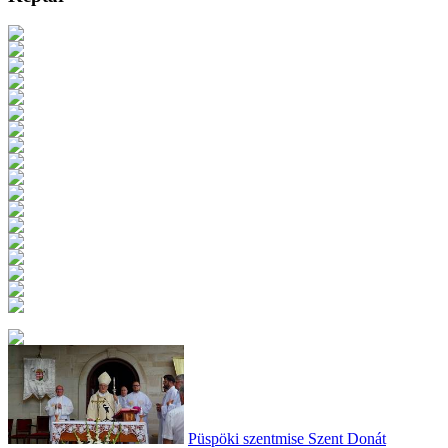
Püspöki szentmise Szent Donát