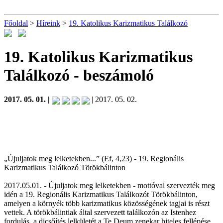
Főoldal
>
Híreink
>
19. Katolikus Karizmatikus Találkozó
19. Katolikus Karizmatikus
Találkozó
- beszámoló
2017. 05. 01. |
| 2017. 05. 02.
„Újuljatok meg lelketekben...” (Ef, 4,23) - 19. Regionális
Karizmatikus Találkozó Törökbálinton
2017.05.01. - Újuljatok meg lelketekben - mottóval szervezték meg
idén a 19. Regionális Karizmatikus Találkozót Törökbálinton,
amelyen a környék több karizmatikus közösségének tagjai is részt
vettek. A törökbálintiak által szervezett találkozón az Istenhez
fordulás, a dicsőítés lelkületét a Te Deum zenekar hiteles fellépése,