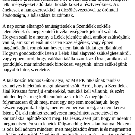
lelki mélységeket adó dalai hozták közel a résztvevőknek. Az
énekesek a hangszeresekkel, a dicsőítésvezetővel az örömteli
átadottságra, a hálaadásra buzdítottak.
A nap során elhangzó tanúságtételek a Szentlélek sokféle
jelenlétének és megszentelő tevékenységének jeleiről szóltak.
Hogyan száll le a menny a Lélek jelenléte által, amikor szükségünk
van rá, amikor ellenállunk Isten közelségének, vagy éppen
magánéletünk romokban hever, nem látunk kiutat gondjainkból.
Hogyan gondoskodik Isten a Lélek által alapvető szükségleteinkről,
vagy éppen arról, hogy valóban találkozzunk az Úrral, amikor azt
gondoljuk, már mindennek birtokosai vagyunk, nincs szükségünk
nagyobb hitre, szeretetre.
A találkozón Mohos Gábor atya, az MKPK titkárának tanítása
személyes hitéletünk megújulásáról szólt. Arról, hogy a Szentlélek
által Krisztus formájú emberekké, tanukká kell válnunk, és ezért
minden lépést meg kell tennünk az Úr felé. A megújulást
folyamatosan éljük meg, mert egy nap sem mondhatjuk, hogy
készen vagyunk. Látjuk, mennyi ember van még, aki nem keresi
Istent, Őt, aki minket személyesen megérintett szeretetével és
karizmákkal ajándékozott meg. Ha Jézus, azért jött, hogy mindenkit
megmentsen, én sem lehetek félig-meddig Jézus tanítványa. Nekem
is oda kell adnom mindent, mert megküzdött értem is és megmentett
a Sátán hatalmától. Meghívott, hogy kövessem, és a magam módján