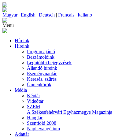
Magyar
|
English
|
Deutsch
|
Francais
|
Italiano
Menü
Híreink
Híreink
Programajánló
Beszámolóink
Legutóbbi bejegyzések
Állandó híreink
Eseménynaptár
Keresés, szűrés
Ünnepkörök
Média
Képtár
Videótár
SZEM
A Székesfehérvári Egyházmegye Magazinja
Hangtár
Szentföld 2008
Napi evangélium
Adattár