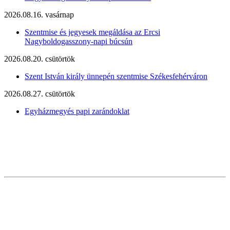
2026.08.16. vasárnap
Szentmise és jegyesek megáldása az Ercsi
Nagyboldogasszony-napi búcsún
2026.08.20. csütörtök
Szent István király ünnepén szentmise Székesfehérváron
2026.08.27. csütörtök
Egyházmegyés papi zarándoklat