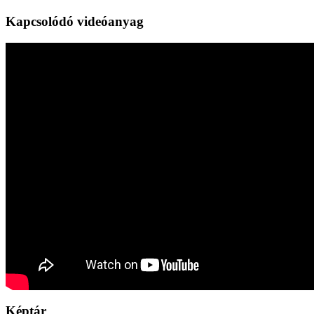
Kapcsolódó videóanyag
Képtár