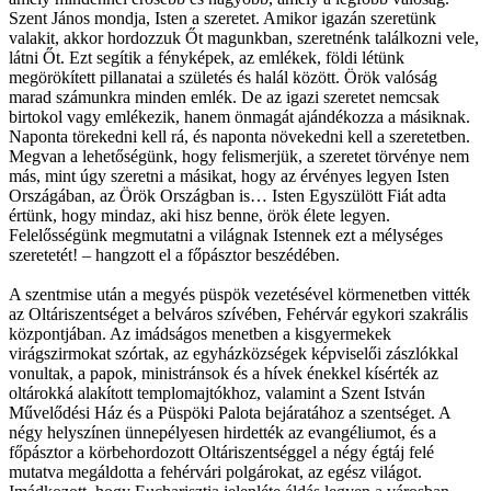
Szent János mondja, Isten a szeretet. Amikor igazán szeretünk
valakit, akkor hordozzuk Őt magunkban, szeretnénk találkozni vele,
látni Őt. Ezt segítik a fényképek, az emlékek, földi létünk
megörökített pillanatai a születés és halál között. Örök valóság
marad számunkra minden emlék. De az igazi szeretet nemcsak
birtokol vagy emlékezik, hanem önmagát ajándékozza a másiknak.
Naponta törekedni kell rá, és naponta növekedni kell a szeretetben.
Megvan a lehetőségünk, hogy felismerjük, a szeretet törvénye nem
más, mint úgy szeretni a másikat, hogy az érvényes legyen Isten
Országában, az Örök Országban is… Isten Egyszülött Fiát adta
értünk, hogy mindaz, aki hisz benne, örök élete legyen.
Felelősségünk megmutatni a világnak Istennek ezt a mélységes
szeretetét! – hangzott el a főpásztor beszédében.
A szentmise után a megyés püspök vezetésével körmenetben vitték
az Oltáriszentséget a belváros szívében, Fehérvár egykori szakrális
központjában. Az imádságos menetben a kisgyermekek
virágszirmokat szórtak, az egyházközségek képviselői zászlókkal
vonultak, a papok, ministránsok és a hívek énekkel kísérték az
oltárokká alakított templomajtókhoz, valamint a Szent István
Művelődési Ház és a Püspöki Palota bejáratához a szentséget. A
négy helyszínen ünnepélyesen hirdették az evangéliumot, és a
főpásztor a körbehordozott Oltáriszentséggel a négy égtáj felé
mutatva megáldotta a fehérvári polgárokat, az egész világot.