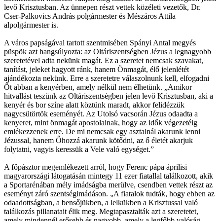
levő Krisztusban. Az ünnepen részt vettek közéleti vezetők, Dr.
Cser-Palkovics András polgármester és Mészáros Attila
alpolgármester is.
A város papságával tartott szentmisében Spányi Antal megyés
püspök azt hangsúlyozta: az Oltáriszentségben Jézus a legnagyobb
szeretetével adta nekünk magát. Ez a szeretet nemcsak szavakat,
tanítást, jeleket hagyott ránk, hanem Önmagát, élő jelenlétét
ajándékozta nekünk. Erre a szeretetre válaszolnunk kell, elfogadni
Őt abban a kenyérben, amely nélkül nem élhetünk. „Amikor
hitvallást teszünk az Oltáriszentségben jelen levő Krisztusban, aki a
kenyér és bor színe alatt köztünk maradt, akkor felidézzük
nagycsütörtök eseményét. Az Utolsó vacsorán Jézus odaadta a
kenyeret, mint önmagát apostolainak, hogy az idők végezetéig
emlékezzenek erre. De mi nemcsak egy asztalnál akarunk lenni
Jézussal, hanem Őhozzá akarunk kötődni, az ő életét akarjuk
folytatni, vagyis keressük a Vele való egységet.”
A főpásztor megemlékezett arról, hogy Ferenc pápa áprilisi
magyarországi látogatásán mintegy 11 ezer fiatallal találkozott, akik
a Sportarénában mély imádságba merülve, csendben vettek részt az
eseményt záró szentségimádáson. „A fiatalok tudták, hogy ebben az
odaadottságban, a bensőjükben, a lelkükben a Krisztussal való
találkozás pillanatait élik meg. Megtapasztalták azt a szeretetet,
amely mindennél erősebb és nagyobb, amely a legfőbb valóság.