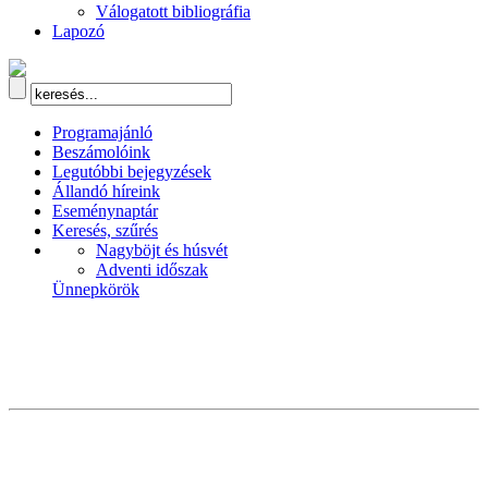
Válogatott bibliográfia
Lapozó
Programajánló
Beszámolóink
Legutóbbi bejegyzések
Állandó híreink
Eseménynaptár
Keresés, szűrés
Nagyböjt és húsvét
Adventi időszak
Ünnepkörök