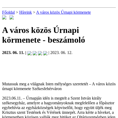
Főoldal
>
Híreink
>
A város közös Úrnapi körmenete
A város közös Úrnapi
körmenete
- beszámoló
2023. 06. 11. |
| 2023. 06. 12.
Mutassuk meg a világnak Isten mélységes szeretetét – A város közös
úrnapi körmenete Székesfehérváron
2023.06.11. – Úrnapján idén is megtelt a Szent István király
székesegyház, amelyre a hagyományoknak megfelelően a főpásztor
egybehívta az egyházközségek képviselőit, hogy együtt üljék meg
Krisztus szent Testének és Vérének ünnepét. Arra kérte a híveket, a
körmenetben közösen vallják meg hitüket az Oltáriszentségben jelen