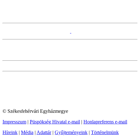
© Székesfehérvári Egyházmegye
Impresszum
|
Püspökség Hivatal e-mail
|
Honlapreferens e-mail
Híreink
|
Média
|
Adattár
|
Gyűjteményeink
|
Történelmünk