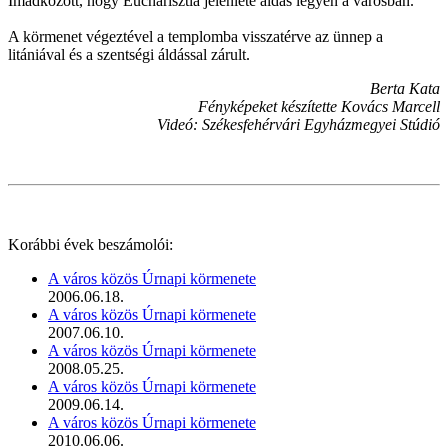
Imádkozott, hogy Eucharisztia jelenléte áldás legyen a városban.
A körmenet végeztével a templomba visszatérve az ünnep a
litániával és a szentségi áldással zárult.
Berta Kata
Fényképeket készítette Kovács Marcell
Videó: Székesfehérvári Egyházmegyei Stúdió
Korábbi évek beszámolói:
A város közös Úrnapi körmenete
2006.06.18.
A város közös Úrnapi körmenete
2007.06.10.
A város közös Úrnapi körmenete
2008.05.25.
A város közös Úrnapi körmenete
2009.06.14.
A város közös Úrnapi körmenete
2010.06.06.