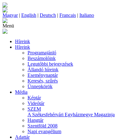
Magyar
|
English
|
Deutsch
|
Francais
|
Italiano
Menü
Híreink
Híreink
Programajánló
Beszámolóink
Legutóbbi bejegyzések
Állandó híreink
Eseménynaptár
Keresés, szűrés
Ünnepkörök
Média
Képtár
Videótár
SZEM
A Székesfehérvári Egyházmegye Magazinja
Hangtár
Szentföld 2008
Napi evangélium
Adattár