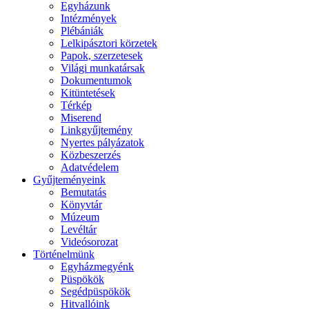
Egyházunk
Intézmények
Plébániák
Lelkipásztori körzetek
Papok, szerzetesek
Világi munkatársak
Dokumentumok
Kitüntetések
Térkép
Miserend
Linkgyűjtemény
Nyertes pályázatok
Közbeszerzés
Adatvédelem
Gyűjteményeink
Bemutatás
Könyvtár
Múzeum
Levéltár
Videósorozat
Történelmünk
Egyházmegyénk
Püspökök
Segédpüspökök
Hitvallóink