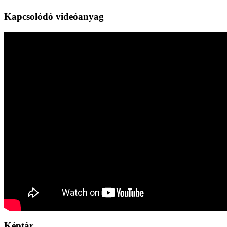
Kapcsolódó videóanyag
Képtár