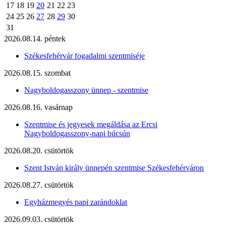
17
18
19
20
21
22
23
24
25
26
27
28
29
30
31
2026.08.14. péntek
Székesfehérvár fogadalmi szentmiséje
2026.08.15. szombat
Nagyboldogasszony ünnep - szentmise
2026.08.16. vasárnap
Szentmise és jegyesek megáldása az Ercsi
Nagyboldogasszony-napi búcsún
2026.08.20. csütörtök
Szent István király ünnepén szentmise Székesfehérváron
2026.08.27. csütörtök
Egyházmegyés papi zarándoklat
2026.09.03. csütörtök