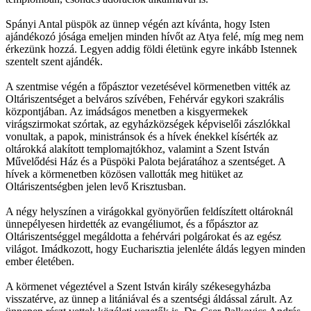
Spányi Antal püspök az ünnep végén azt kívánta, hogy Isten
ajándékozó jósága emeljen minden hívőt az Atya felé, míg meg nem
érkezünk hozzá. Legyen addig földi életünk egyre inkább Istennek
szentelt szent ajándék.
A szentmise végén a főpásztor vezetésével körmenetben vitték az
Oltáriszentséget a belváros szívében, Fehérvár egykori szakrális
központjában. Az imádságos menetben a kisgyermekek
virágszirmokat szórtak, az egyházközségek képviselői zászlókkal
vonultak, a papok, ministránsok és a hívek énekkel kísérték az
oltárokká alakított templomajtókhoz, valamint a Szent István
Művelődési Ház és a Püspöki Palota bejáratához a szentséget. A
hívek a körmenetben közösen vallották meg hitüket az
Oltáriszentségben jelen levő Krisztusban.
A négy helyszínen a virágokkal gyönyörűen feldíszített oltároknál
ünnepélyesen hirdették az evangéliumot, és a főpásztor az
Oltáriszentséggel megáldotta a fehérvári polgárokat és az egész
világot. Imádkozott, hogy Eucharisztia jelenléte áldás legyen minden
ember életében.
A körmenet végeztével a Szent István király székesegyházba
visszatérve, az ünnep a litániával és a szentségi áldással zárult. Az