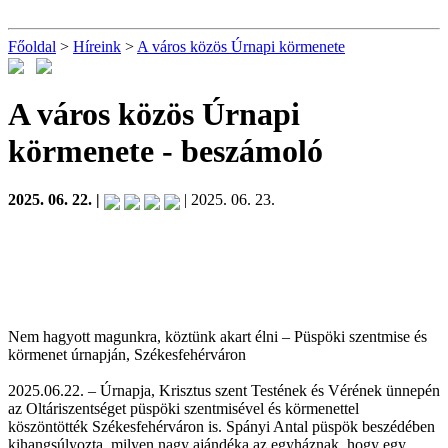
Főoldal
>
Híreink
>
A város közös Úrnapi körmenete
A város közös Úrnapi
körmenete
- beszámoló
2025. 06. 22. |
| 2025. 06. 23.
Nem hagyott magunkra, köztünk akart élni – Püspöki szentmise és
körmenet úrnapján, Székesfehérváron
2025.06.22. – Úrnapja, Krisztus szent Testének és Vérének ünnepén
az Oltáriszentséget püspöki szentmisével és körmenettel
köszöntötték Székesfehérváron is. Spányi Antal püspök beszédében
kihangsúlyozta, milyen nagy ajándéka az egyháznak, hogy egy