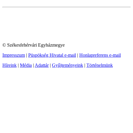
© Székesfehérvári Egyházmegye
Impresszum
|
Püspökség Hivatal e-mail
|
Honlapreferens e-mail
Híreink
|
Média
|
Adattár
|
Gyűjteményeink
|
Történelmünk