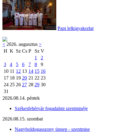
Papi lelkigyakorlat
<
2026. augusztus
>
H
K
Sz
Cs
P
Sz
V
1
2
3
4
5
6
7
8
9
10
11
12
13
14
15
16
17
18
19
20
21
22
23
24
25
26
27
28
29
30
31
2026.08.14. péntek
Székesfehérvár fogadalmi szentmiséje
2026.08.15. szombat
Nagyboldogasszony ünnep - szentmise