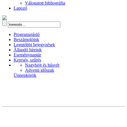
Válogatott bibliográfia
Lapozó
Programajánló
Beszámolóink
Legutóbbi bejegyzések
Állandó híreink
Eseménynaptár
Keresés, szűrés
Nagyböjt és húsvét
Adventi időszak
Ünnepkörök