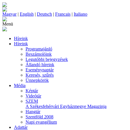
Magyar
|
English
|
Deutsch
|
Francais
|
Italiano
Menü
Híreink
Híreink
Programajánló
Beszámolóink
Legutóbbi bejegyzések
Állandó híreink
Eseménynaptár
Keresés, szűrés
Ünnepkörök
Média
Képtár
Videótár
SZEM
A Székesfehérvári Egyházmegye Magazinja
Hangtár
Szentföld 2008
Napi evangélium
Adattár