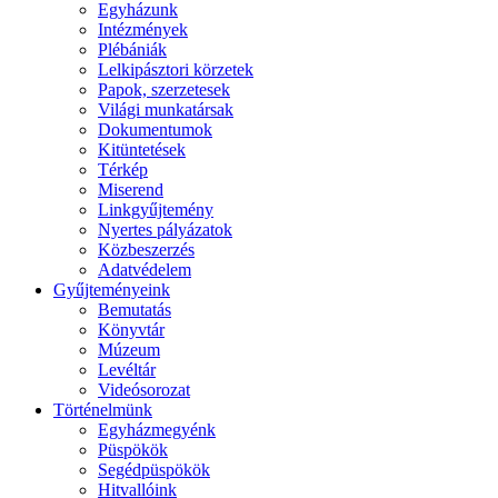
Egyházunk
Intézmények
Plébániák
Lelkipásztori körzetek
Papok, szerzetesek
Világi munkatársak
Dokumentumok
Kitüntetések
Térkép
Miserend
Linkgyűjtemény
Nyertes pályázatok
Közbeszerzés
Adatvédelem
Gyűjteményeink
Bemutatás
Könyvtár
Múzeum
Levéltár
Videósorozat
Történelmünk
Egyházmegyénk
Püspökök
Segédpüspökök
Hitvallóink