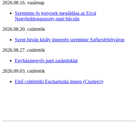
2026.08.16. vasárnap
Szentmise és jegyesek megáldása az Ercsi
Nagyboldogasszony-napi búcsún
2026.08.20. csütörtök
Szent István király ünnepén szentmise Székesfehérváron
2026.08.27. csütörtök
Egyházmegyés papi zarándoklat
2026.09.03. csütörtök
Első csütörtöki Eucharisztia ünnep (Ciszterci)