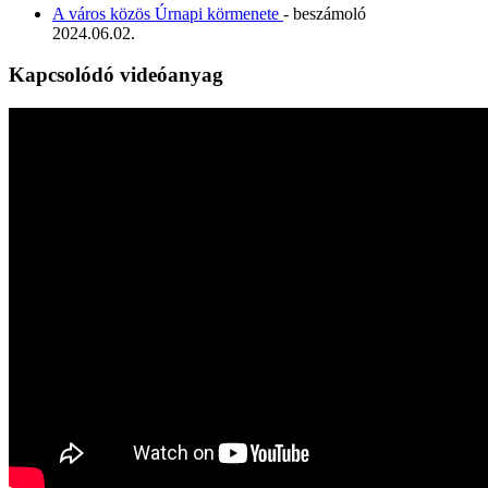
A város közös Úrnapi körmenete
- beszámoló
2024.06.02.
Kapcsolódó videóanyag