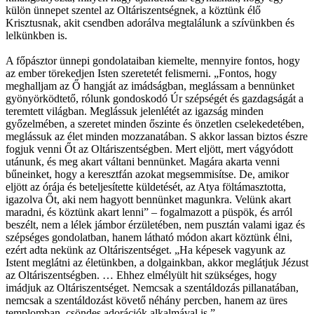
külön ünnepet szentel az Oltáriszentségnek, a köztünk élő
Krisztusnak, akit csendben adorálva megtalálunk a szívünkben és
lelkünkben is.
A főpásztor ünnepi gondolataiban kiemelte, mennyire fontos, hogy
az ember törekedjen Isten szeretetét felismerni. „Fontos, hogy
meghalljam az Ő hangját az imádságban, meglássam a bennünket
gyönyörködtető, rólunk gondoskodó Úr szépségét és gazdagságát a
teremtett világban. Meglássuk jelenlétét az igazság minden
győzelmében, a szeretet minden őszinte és önzetlen cselekedetében,
meglássuk az élet minden mozzanatában. S akkor lassan biztos észre
fogjuk venni Őt az Oltáriszentségben. Mert eljött, mert vágyódott
utánunk, és meg akart váltani bennünket. Magára akarta venni
bűneinket, hogy a keresztfán azokat megsemmisítse. De, amikor
eljött az órája és beteljesítette küldetését, az Atya föltámasztotta,
igazolva Őt, aki nem hagyott bennünket magunkra. Velünk akart
maradni, és köztünk akart lenni” – fogalmazott a püspök, és arról
beszélt, nem a lélek jámbor érzületében, nem pusztán valami igaz és
szépséges gondolatban, hanem látható módon akart köztünk élni,
ezért adta nekünk az Oltáriszentséget. „Ha képesek vagyunk az
Istent meglátni az életünkben, a dolgainkban, akkor meglátjuk Jézust
az Oltáriszentségben. … Ehhez elmélyült hit szükséges, hogy
imádjuk az Oltáriszentséget. Nemcsak a szentáldozás pillanatában,
nemcsak a szentáldozást követő néhány percben, hanem az üres
templomban, csöndes adorációk alkalmával is.”