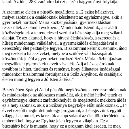
lakói. Az idei, 283. zarándoklat ezt a szép hagyományt folytatja.
A szentmise elején a püspök megáldotta a 12 ezüst hálaszívet,
melyet azoknak a családoknak készíttetett az egyházmegye, akik a
gyermekét hordozó Mária közbenjárására, gyermekáldásban
részesültek az elmúlt években. „Mindenható Istenünk, a családi
közösségeknek a te rendelésed szerint a házasság adja meg szilárd
alapját. Te azt akartad, hogy a hitvesi életközösség a szeretet és a
hűség mindennapi vállalásával, a gyermekáldás elfogadásával a
keresztény élet példaképe legyen. Bizalommal kérünk Istenünk, áldd
meg ezeket a hálaszíveket, melybe a szülővé vált házaspárok
köszönetük jeléül a gyermeket hordozó Szűz Mária közbenjárására
megszületett gyermekek neveit vésették. Adj a házaspároknak
továbbra is hitet, türelmet és reményt, hogy állhatatos imádsággal
mindenkor bizalommal forduljanak a Szűz Anyához, és családjaik
életén mindig legyen a Jó Isten áldása.”
Beszédében Spányi Antal püspök megköszönte a vértessomlóiaknak
és mindazoknak az áldozatos munkáját, akik méltó hellyé tették az
egyházmegye kiemelt zarándokhelyét, és megértették mekkora áldás
ez a hely azoknak, akik a Szűzanya kegyképe előtt imádkoznak. „14
évvel ezelőtt meghirdettünk egy programot, a Lélegezzünk együtt
világgal - címmel, és kerestük a kapcsolatot az élet több területén az
emberekkel, hogy az Egyház jelen legyen a világban. Ez a
búcsújáró hely is mutatja, hogy ez a program kiteljesedett, itt meg