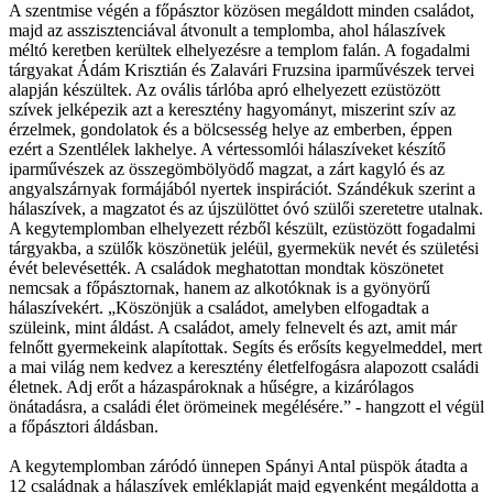
A szentmise végén a főpásztor közösen megáldott minden családot,
majd az asszisztenciával átvonult a templomba, ahol hálaszívek
méltó keretben kerültek elhelyezésre a templom falán. A fogadalmi
tárgyakat Ádám Krisztián és Zalavári Fruzsina iparművészek tervei
alapján készültek. Az ovális tárlóba apró elhelyezett ezüstözött
szívek jelképezik azt a keresztény hagyományt, miszerint szív az
érzelmek, gondolatok és a bölcsesség helye az emberben, éppen
ezért a Szentlélek lakhelye. A vértessomlói hálaszíveket készítő
iparművészek az összegömbölyödő magzat, a zárt kagyló és az
angyalszárnyak formájából nyertek inspirációt. Szándékuk szerint a
hálaszívek, a magzatot és az újszülöttet óvó szülői szeretetre utalnak.
A kegytemplomban elhelyezett rézből készült, ezüstözött fogadalmi
tárgyakba, a szülők köszönetük jeléül, gyermekük nevét és születési
évét belevésették. A családok meghatottan mondtak köszönetet
nemcsak a főpásztornak, hanem az alkotóknak is a gyönyörű
hálaszívekért. „Köszönjük a családot, amelyben elfogadtak a
szüleink, mint áldást. A családot, amely felnevelt és azt, amit már
felnőtt gyermekeink alapítottak. Segíts és erősíts kegyelmeddel, mert
a mai világ nem kedvez a keresztény életfelfogásra alapozott családi
életnek. Adj erőt a házaspároknak a hűségre, a kizárólagos
önátadásra, a családi élet örömeinek megélésére.” - hangzott el végül
a főpásztori áldásban.
A kegytemplomban záródó ünnepen Spányi Antal püspök átadta a
12 családnak a hálaszívek emléklapját majd egyenként megáldotta a