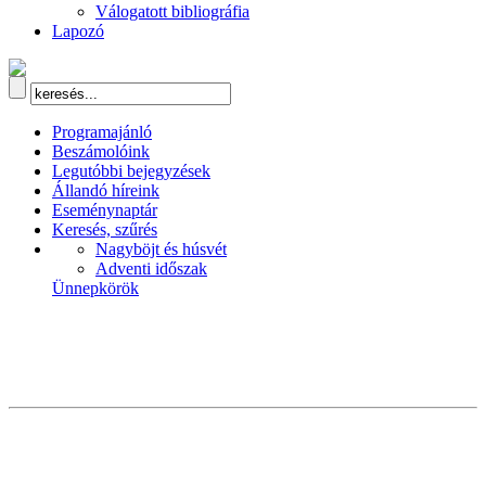
Válogatott bibliográfia
Lapozó
Programajánló
Beszámolóink
Legutóbbi bejegyzések
Állandó híreink
Eseménynaptár
Keresés, szűrés
Nagyböjt és húsvét
Adventi időszak
Ünnepkörök