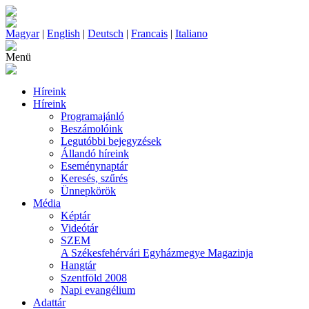
Magyar
|
English
|
Deutsch
|
Francais
|
Italiano
Menü
Híreink
Híreink
Programajánló
Beszámolóink
Legutóbbi bejegyzések
Állandó híreink
Eseménynaptár
Keresés, szűrés
Ünnepkörök
Média
Képtár
Videótár
SZEM
A Székesfehérvári Egyházmegye Magazinja
Hangtár
Szentföld 2008
Napi evangélium
Adattár