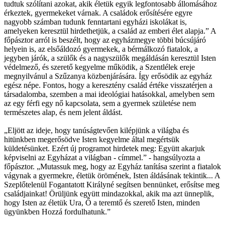
tudtuk szólítani azokat, akik életük egyik legfontosabb állomásához
érkeztek, gyermekeket várnak. A családok erősítésére egyre
nagyobb számban tudunk fenntartani egyházi iskolákat is,
amelyeken keresztül hirdethetjük, a család az emberi élet alapja.” A
főpásztor arról is beszélt, hogy az egyházmegye többi búcsújáró
helyein is, az elsőáldozó gyermekek, a bérmálkozó fiatalok, a
jegyben járók, a szülők és a nagyszülők megáldásán keresztül Isten
védelmező, és szerető kegyelme működik, a Szentlélek ereje
megnyilvánul a Szűzanya közbenjárására. Így erősödik az egyház
egész népe. Fontos, hogy a keresztény család értéke visszatérjen a
társadalomba, szemben a mai ideológiai hatásokkal, amelyben sem
az egy férfi egy nő kapcsolata, sem a gyermek születése nem
természetes alap, és nem jelent áldást.
„Eljött az ideje, hogy tanúságtevően kilépjünk a világba és
hitünkben megerősödve Isten kegyelme által megértsük
küldetésünket. Ezért új programot hirdetek meg: Együtt akarjuk
képviselni az Egyházat a világban - címmel.” - hangsúlyozta a
főpásztor. „Mutassuk meg, hogy az Egyház tanítása szerint a fiatalok
vágynak a gyermekre, életük örömének, Isten áldásának tekintik... A
Szeplőtelenül Fogantatott Királyné segítsen bennünket, erősítse meg
családjainkat! Örüljünk együtt mindazokkal, akik ma azt ünneplik,
hogy Isten az életük Ura, Ő a teremtő és szerető Isten, minden
ügyünkben Hozzá fordulhatunk.”