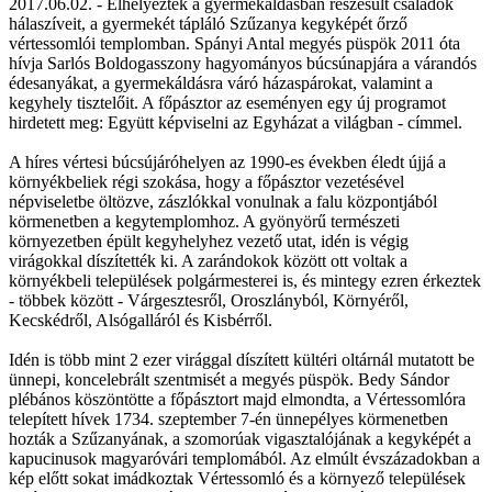
2017.06.02. - Elhelyezték a gyermekáldásban részesült családok
hálaszíveit, a gyermekét tápláló Szűzanya kegyképét őrző
vértessomlói templomban. Spányi Antal megyés püspök 2011 óta
hívja Sarlós Boldogasszony hagyományos búcsúnapjára a várandós
édesanyákat, a gyermekáldásra váró házaspárokat, valamint a
kegyhely tisztelőit. A főpásztor az eseményen egy új programot
hirdetett meg: Együtt képviselni az Egyházat a világban - címmel.
A híres vértesi búcsújáróhelyen az 1990-es években éledt újjá a
környékbeliek régi szokása, hogy a főpásztor vezetésével
népviseletbe öltözve, zászlókkal vonulnak a falu központjából
körmenetben a kegytemplomhoz. A gyönyörű természeti
környezetben épült kegyhelyhez vezető utat, idén is végig
virágokkal díszítették ki. A zarándokok között ott voltak a
környékbeli települések polgármesterei is, és mintegy ezren érkeztek
- többek között - Várgesztesről, Oroszlányból, Környéről,
Kecskédről, Alsógalláról és Kisbérről.
Idén is több mint 2 ezer virággal díszített kültéri oltárnál mutatott be
ünnepi, koncelebrált szentmisét a megyés püspök. Bedy Sándor
plébános köszöntötte a főpásztort majd elmondta, a Vértessomlóra
telepített hívek 1734. szeptember 7-én ünnepélyes körmenetben
hozták a Szűzanyának, a szomorúak vigasztalójának a kegyképét a
kapucinusok magyaróvári templomából. Az elmúlt évszázadokban a
kép előtt sokat imádkoztak Vértessomló és a környező települések