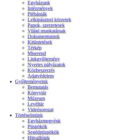
Egyházunk
Intézmények
Plébániák
Lelkipásztori körzetek
Papok, szerzetesek
Világi munkatársak
Dokumentumok
Kitüntetések
Térkép
Miserend
Linkgyűjtemény
Nyertes pályázatok
Közbeszerzés
Adatvédelem
Gyűjteményeink
Bemutatás
Könyvtár
Múzeum
Levéltár
Videósorozat
Történelmünk
Egyházmegyénk
Püspökök
Segédpüspökök
Hitvallóink