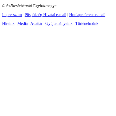
© Székesfehérvári Egyházmegye
Impresszum
|
Püspökség Hivatal e-mail
|
Honlapreferens e-mail
Híreink
|
Média
|
Adattár
|
Gyűjteményeink
|
Történelmünk