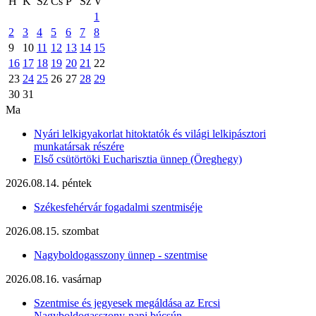
H
K
Sz
Cs
P
Sz
V
1
2
3
4
5
6
7
8
9
10
11
12
13
14
15
16
17
18
19
20
21
22
23
24
25
26
27
28
29
30
31
Ma
Nyári lelkigyakorlat hitoktatók és világi lelkipásztori
munkatársak részére
Első csütörtöki Eucharisztia ünnep (Öreghegy)
2026.08.14. péntek
Székesfehérvár fogadalmi szentmiséje
2026.08.15. szombat
Nagyboldogasszony ünnep - szentmise
2026.08.16. vasárnap
Szentmise és jegyesek megáldása az Ercsi
Nagyboldogasszony-napi búcsún