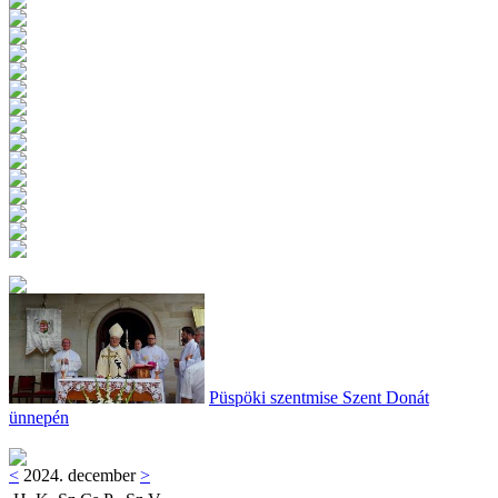
Püspöki szentmise Szent Donát
ünnepén
<
2024. december
>