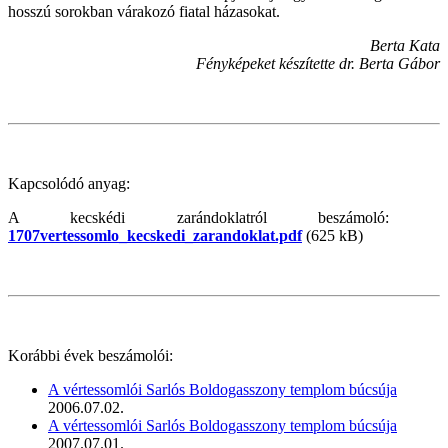
hosszú sorokban várakozó fiatal házasokat.
Berta Kata
Fényképeket készítette dr. Berta Gábor
Kapcsolódó anyag:
A kecskédi zarándoklatról beszámoló:
1707vertessomlo_kecskedi_zarandoklat.pdf
(625 kB)
Korábbi évek beszámolói:
A vértessomlói Sarlós Boldogasszony templom búcsúja
2006.07.02.
A vértessomlói Sarlós Boldogasszony templom búcsúja
2007.07.01.