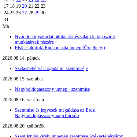
17
18
19
20
21
22
23
24
25
26
27
28
29
30
31
Ma
Nyári lelkigyakorlat hitoktatók és világi lelkipásztori
munkatársak részére
Első csütörtöki Eucharisztia ünnep (Öreghegy)
2026.08.14. péntek
Székesfehérvár fogadalmi szentmiséje
2026.08.15. szombat
Nagyboldogasszony ünnep - szentmise
2026.08.16. vasárnap
Szentmise és jegyesek megáldása az Ercsi
Nagyboldogasszony-napi búcsún
2026.08.20. csütörtök
Szent István király ünnepén szentmise Székesfehérváron