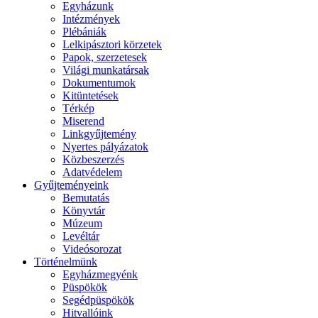
Egyházunk
Intézmények
Plébániák
Lelkipásztori körzetek
Papok, szerzetesek
Világi munkatársak
Dokumentumok
Kitüntetések
Térkép
Miserend
Linkgyűjtemény
Nyertes pályázatok
Közbeszerzés
Adatvédelem
Gyűjteményeink
Bemutatás
Könyvtár
Múzeum
Levéltár
Videósorozat
Történelmünk
Egyházmegyénk
Püspökök
Segédpüspökök
Hitvallóink