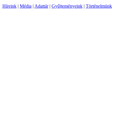
Híreink
|
Média
|
Adattár
|
Gyűjteményeink
|
Történelmünk