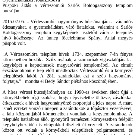
Püspöki áldás a vértessomlói Sarlós Boldogasszony templom
búcsúján
2015.07.05. - Vértessomló hagyományos búcsúnapjára a várandós
édesanyákat, a gyermekáldásra váró fiatalokat, valamint a Sarlós
Boldogasszony templom kegyképének tisztelőit várta a település
hívő közössége. Az ünnep főcelebránsa Spányi Antal megyés
püspök volt.
„A Vértessomlóra telepített hívek 1734. szeptember 7-én fényes
körmenetben hozták a Szűzanyának, a szomorúak vigasztalójának a
kegyképét a kapucinusok magyaróvári templomából. Az elmúlt
évszázadokban e kép előtt imádkoztak Vértessomló és a környező
települések lakói. A 281. zarándoklat ezt a szép hagyományt
folytatja.” - mondta el Bedy Sándor plébános köszöntőjében.
A híres vértesi búcsújáróhelyen az 1990-es években éledt újjá a
környékbeliek régi szokása, hogy népviseletbe öltözve, zászlókkal
érkezzenek a hívek hagyományőrző csoportjai a jeles napra. A mára
ismét ezreket vonzó ünnepen a zarándokok a főpásztor vezetésével,
a falu központjából körmenetben vonultak a kegytemplomhoz. A
település határában álló, gyönyörű természeti környezetben felépült
kegyhelyhez idén is virágokkal díszített út vezetett. A zarándokok
között ott voltak a környékbeli települések polgármesterei, és