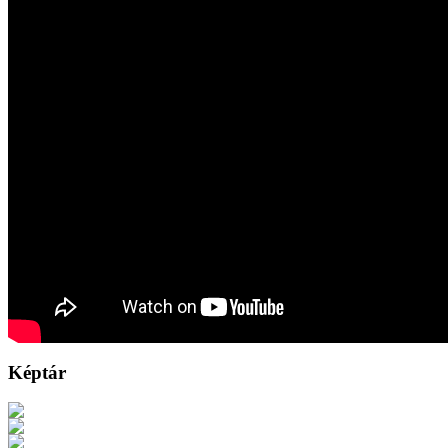
Képtár