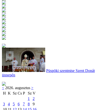
Püspöki szentmise Szent Donát
ünnepén
<
2026. augusztus
>
H
K
Sz
Cs
P
Sz
V
1
2
3
4
5
6
7
8
9
10
11
12
13
14
15
16