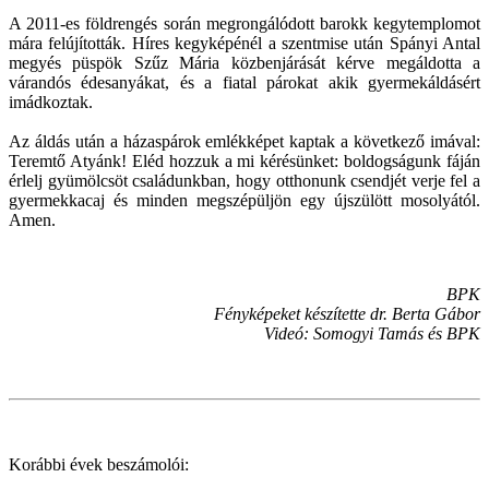
A 2011-es földrengés során megrongálódott barokk kegytemplomot
mára felújították. Híres kegyképénél a szentmise után Spányi Antal
megyés püspök Szűz Mária közbenjárását kérve megáldotta a
várandós édesanyákat, és a fiatal párokat akik gyermekáldásért
imádkoztak.
Az áldás után a házaspárok emlékképet kaptak a következő imával:
Teremtő Atyánk! Eléd hozzuk a mi kérésünket: boldogságunk fáján
érlelj gyümölcsöt családunkban, hogy otthonunk csendjét verje fel a
gyermekkacaj és minden megszépüljön egy újszülött mosolyától.
Amen.
BPK
Fényképeket készítette dr. Berta Gábor
Videó: Somogyi Tamás és BPK
Korábbi évek beszámolói: