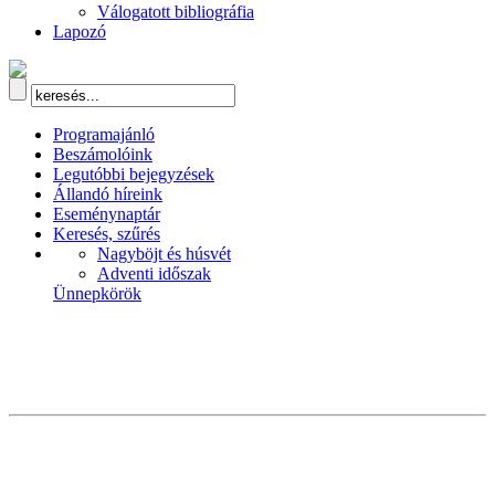
Válogatott bibliográfia
Lapozó
Programajánló
Beszámolóink
Legutóbbi bejegyzések
Állandó híreink
Eseménynaptár
Keresés, szűrés
Nagyböjt és húsvét
Adventi időszak
Ünnepkörök