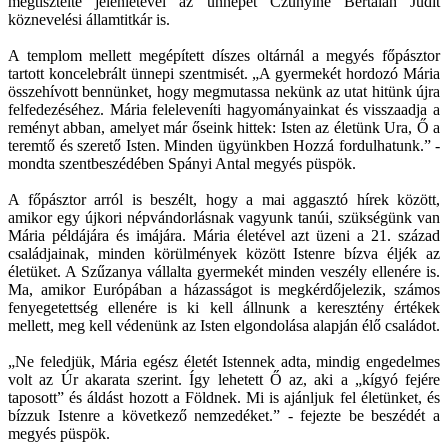
megtisztelte jelenlétével az ünnepet Czunyiné Bertalan Judit
köznevelési államtitkár is.
A templom mellett megépített díszes oltárnál a megyés főpásztor
tartott koncelebrált ünnepi szentmisét. „A gyermekét hordozó Mária
összehívott bennünket, hogy megmutassa nekünk az utat hitünk újra
felfedezéséhez. Mária feleleveníti hagyományainkat és visszaadja a
reményt abban, amelyet már őseink hittek: Isten az életünk Ura, Ő a
teremtő és szerető Isten. Minden ügyünkben Hozzá fordulhatunk.” -
mondta szentbeszédében Spányi Antal megyés püspök.
A főpásztor arról is beszélt, hogy a mai aggasztó hírek között,
amikor egy újkori népvándorlásnak vagyunk tanúi, szükségünk van
Mária példájára és imájára. Mária életével azt üzeni a 21. század
családjainak, minden körülmények között Istenre bízva éljék az
életüket. A Szűzanya vállalta gyermekét minden veszély ellenére is.
Ma, amikor Európában a házasságot is megkérdőjelezik, számos
fenyegetettség ellenére is ki kell állnunk a keresztény értékek
mellett, meg kell védenünk az Isten elgondolása alapján élő családot.
„Ne feledjük, Mária egész életét Istennek adta, mindig engedelmes
volt az Úr akarata szerint. Így lehetett Ő az, aki a „kígyó fejére
taposott” és áldást hozott a Földnek. Mi is ajánljuk fel életünket, és
bízzuk Istenre a következő nemzedéket.” - fejezte be beszédét a
megyés püspök.