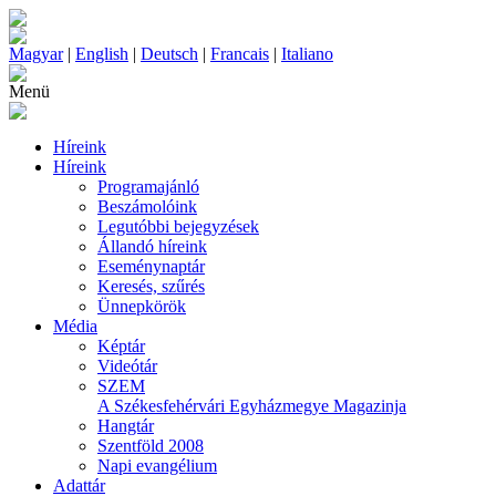
Magyar
|
English
|
Deutsch
|
Francais
|
Italiano
Menü
Híreink
Híreink
Programajánló
Beszámolóink
Legutóbbi bejegyzések
Állandó híreink
Eseménynaptár
Keresés, szűrés
Ünnepkörök
Média
Képtár
Videótár
SZEM
A Székesfehérvári Egyházmegye Magazinja
Hangtár
Szentföld 2008
Napi evangélium
Adattár