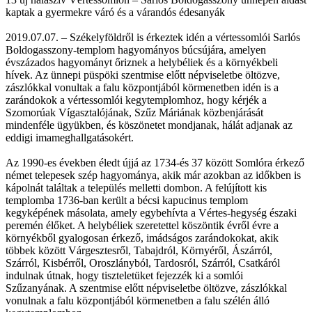
kaptak a gyermekre váró és a várandós édesanyák
2019.07.07. – Székelyföldről is érkeztek idén a vértessomlói Sarlós
Boldogasszony-templom hagyományos búcsújára, amelyen
évszázados hagyományt őriznek a helybéliek és a környékbeli
hívek. Az ünnepi püspöki szentmise előtt népviseletbe öltözve,
zászlókkal vonultak a falu központjából körmenetben idén is a
zarándokok a vértessomlói kegytemplomhoz, hogy kérjék a
Szomorúak Vígasztalójának, Szűz Máriának közbenjárását
mindenféle ügyükben, és köszönetet mondjanak, hálát adjanak az
eddigi imameghallgatásokért.
Az 1990-es években éledt újjá az 1734-és 37 között Somlóra érkező
német telepesek szép hagyománya, akik már azokban az időkben is
kápolnát találtak a település melletti dombon. A felújított kis
templomba 1736-ban került a bécsi kapucinus templom
kegyképének másolata, amely egybehívta a Vértes-hegység északi
peremén élőket. A helybéliek szeretettel köszöntik évről évre a
környékből gyalogosan érkező, imádságos zarándokokat, akik
többek között Várgesztesről, Tabajdról, Környéről, Ászárról,
Szárról, Kisbérről, Oroszlányból, Tardosról, Szárról, Csatkáról
indulnak útnak, hogy tiszteletüket fejezzék ki a somlói
Szűzanyának. A szentmise előtt népviseletbe öltözve, zászlókkal
vonulnak a falu központjából körmenetben a falu szélén álló