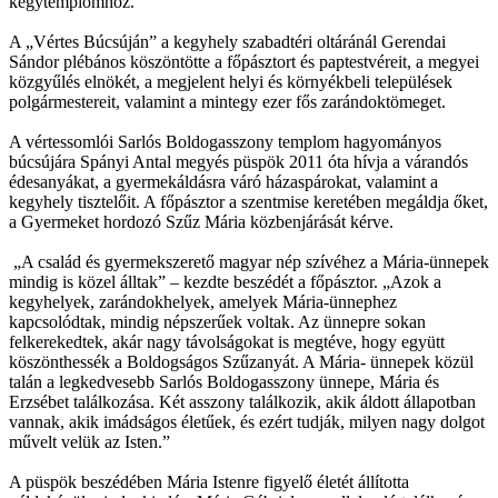
kegytemplomhoz.
A „Vértes Búcsúján” a kegyhely szabadtéri oltáránál Gerendai
Sándor plébános köszöntötte a főpásztort és paptestvéreit, a megyei
közgyűlés elnökét, a megjelent helyi és környékbeli települések
polgármestereit, valamint a mintegy ezer fős zarándoktömeget.
A vértessomlói Sarlós Boldogasszony templom hagyományos
búcsújára Spányi Antal megyés püspök 2011 óta hívja a várandós
édesanyákat, a gyermekáldásra váró házaspárokat, valamint a
kegyhely tisztelőit. A főpásztor a szentmise keretében megáldja őket,
a Gyermeket hordozó Szűz Mária közbenjárását kérve.
„A család és gyermekszerető magyar nép szívéhez a Mária-ünnepek
mindig is közel álltak” – kezdte beszédét a főpásztor. „Azok a
kegyhelyek, zarándokhelyek, amelyek Mária-ünnephez
kapcsolódtak, mindig népszerűek voltak. Az ünnepre sokan
felkerekedtek, akár nagy távolságokat is megtéve, hogy együtt
köszönthessék a Boldogságos Szűzanyát. A Mária- ünnepek közül
talán a legkedvesebb Sarlós Boldogasszony ünnepe, Mária és
Erzsébet találkozása. Két asszony találkozik, akik áldott állapotban
vannak, akik imádságos életűek, és ezért tudják, milyen nagy dolgot
művelt velük az Isten.”
A püspök beszédében Mária Istenre figyelő életét állította