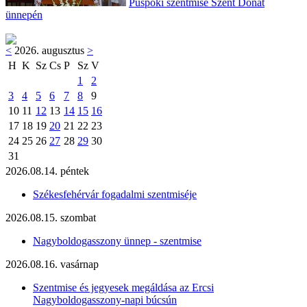
Püspöki szentmise Szent Donát
ünnepén
<
2026. augusztus
>
H
K
Sz
Cs
P
Sz
V
1
2
3
4
5
6
7
8
9
10
11
12
13
14
15
16
17
18
19
20
21
22
23
24
25
26
27
28
29
30
31
2026.08.14. péntek
Székesfehérvár fogadalmi szentmiséje
2026.08.15. szombat
Nagyboldogasszony ünnep - szentmise
2026.08.16. vasárnap
Szentmise és jegyesek megáldása az Ercsi
Nagyboldogasszony-napi búcsún