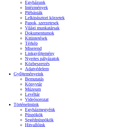
Egyházunk
Intézmények
Plébániák
Lelkipásztori körzetek
Papok, szerzetesek
Világi munkatársak
Dokumentumok
Kitüntetések
Térkép
Miserend
Linkgyűjtemény
Nyertes pályázatok
Közbeszerzés
Adatvédelem
Gyűjteményeink
Bemutatás
Könyvtár
Múzeum
Levéltár
Videósorozat
Történelmünk
Egyházmegyénk
Püspökök
Segédpüspökök
Hitvallóink