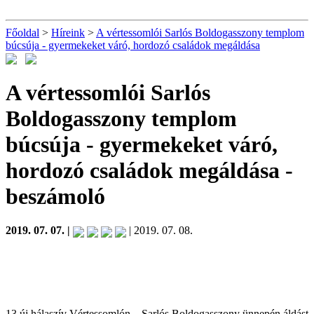
Főoldal
>
Híreink
>
A vértessomlói Sarlós Boldogasszony templom
búcsúja - gyermekeket váró, hordozó családok megáldása
A vértessomlói Sarlós
Boldogasszony templom
búcsúja - gyermekeket váró,
hordozó családok megáldása
-
beszámoló
2019. 07. 07. |
| 2019. 07. 08.
13 új hálaszív Vértessomlón – Sarlós Boldogasszony ünnepén áldást