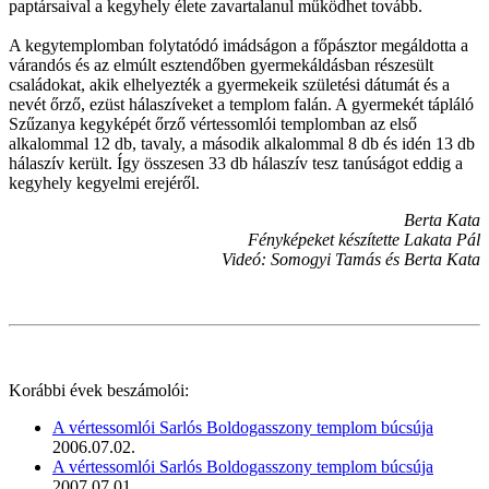
paptársaival a kegyhely élete zavartalanul működhet tovább.
A kegytemplomban folytatódó imádságon a főpásztor megáldotta a
várandós és az elmúlt esztendőben gyermekáldásban részesült
családokat, akik elhelyezték a gyermekeik születési dátumát és a
nevét őrző, ezüst hálaszíveket a templom falán. A gyermekét tápláló
Szűzanya kegyképét őrző vértessomlói templomban az első
alkalommal 12 db, tavaly, a második alkalommal 8 db és idén 13 db
hálaszív került. Így összesen 33 db hálaszív tesz tanúságot eddig a
kegyhely kegyelmi erejéről.
Berta Kata
Fényképeket készítette Lakata Pál
Videó: Somogyi Tamás és Berta Kata
Korábbi évek beszámolói:
A vértessomlói Sarlós Boldogasszony templom búcsúja
2006.07.02.
A vértessomlói Sarlós Boldogasszony templom búcsúja
2007.07.01.