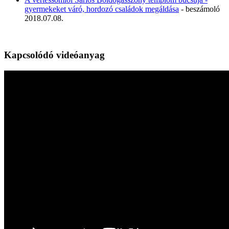
gyermekeket váró, hordozó családok megáldása
- beszámoló
2018.07.08.
Kapcsolódó videóanyag