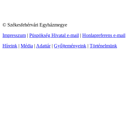
© Székesfehérvári Egyházmegye
Impresszum
|
Püspökség Hivatal e-mail
|
Honlapreferens e-mail
Híreink
|
Média
|
Adattár
|
Gyűjteményeink
|
Történelmünk