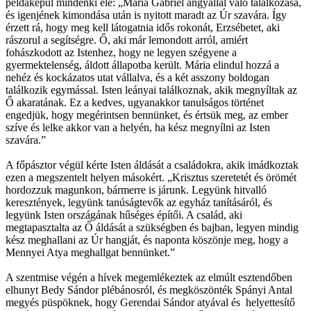
példaképül mindenki elé: „Mária Gábriel angyallal való találkozása,
és igenjének kimondása után is nyitott maradt az Úr szavára. Így
érzett rá, hogy meg kell látogatnia idős rokonát, Erzsébetet, aki
rászorul a segítségre. Ő, aki már lemondott arról, amiért
fohászkodott az Istenhez, hogy ne legyen szégyene a
gyermektelenség, áldott állapotba került. Mária elindul hozzá a
nehéz és kockázatos utat vállalva, és a két asszony boldogan
találkozik egymással. Isten leányai találkoznak, akik megnyíltak az
Ő akaratának. Ez a kedves, ugyanakkor tanulságos történet
engedjük, hogy megérintsen bennünket, és értsük meg, az ember
szíve és lelke akkor van a helyén, ha kész megnyílni az Isten
szavára.”
A főpásztor végül kérte Isten áldását a családokra, akik imádkoztak
ezen a megszentelt helyen másokért. „Krisztus szeretetét és örömét
hordozzuk magunkon, bármerre is járunk. Legyünk hitvalló
keresztények, legyünk tanúságtevők az egyház tanításáról, és
legyünk Isten országának hűséges építői. A család, aki
megtapasztalta az Ő áldását a szükségben és bajban, legyen mindig
kész meghallani az Úr hangját, és naponta köszönje meg, hogy a
Mennyei Atya meghallgat bennünket.”
A szentmise végén a hívek megemlékeztek az elmúlt esztendőben
elhunyt Bedy Sándor plébánosról, és megköszönték Spányi Antal
megyés püspöknek, hogy Gerendai Sándor atyával és helyettesítő