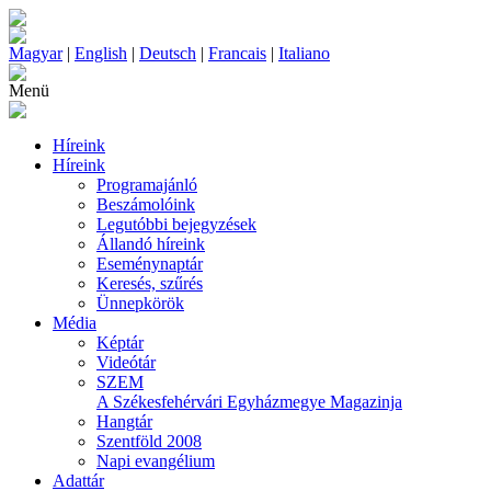
Magyar
|
English
|
Deutsch
|
Francais
|
Italiano
Menü
Híreink
Híreink
Programajánló
Beszámolóink
Legutóbbi bejegyzések
Állandó híreink
Eseménynaptár
Keresés, szűrés
Ünnepkörök
Média
Képtár
Videótár
SZEM
A Székesfehérvári Egyházmegye Magazinja
Hangtár
Szentföld 2008
Napi evangélium
Adattár