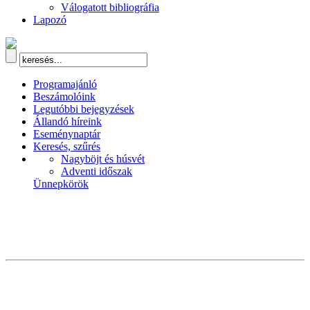
Válogatott bibliográfia
Lapozó
Programajánló
Beszámolóink
Legutóbbi bejegyzések
Állandó híreink
Eseménynaptár
Keresés, szűrés
Nagyböjt és húsvét
Adventi időszak
Ünnepkörök