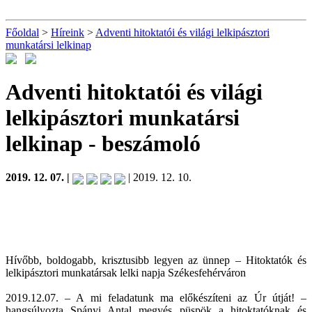
Főoldal
>
Híreink
>
Adventi hitoktatói és világi lelkipásztori
munkatársi lelkinap
Adventi hitoktatói és világi
lelkipásztori munkatársi
lelkinap
- beszámoló
2019. 12. 07. |
| 2019. 12. 10.
Hívőbb, boldogabb, krisztusibb legyen az ünnep – Hitoktatók és
lelkipásztori munkatársak lelki napja Székesfehérváron
2019.12.07. – A mi feladatunk ma előkészíteni az Úr útját! –
hangsúlyozta Spányi Antal megyés püspök a hitoktatóknak és