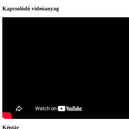
Kapcsolódó videóanyag
Képtár