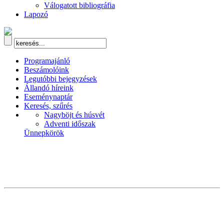
Válogatott bibliográfia
Lapozó
Programajánló
Beszámolóink
Legutóbbi bejegyzések
Állandó híreink
Eseménynaptár
Keresés, szűrés
Nagyböjt és húsvét
Adventi időszak
Ünnepkörök