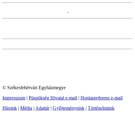
© Székesfehérvári Egyházmegye
Impresszum
|
Püspökség Hivatal e-mail
|
Honlapreferens e-mail
Híreink
|
Média
|
Adattár
|
Gyűjteményeink
|
Történelmünk