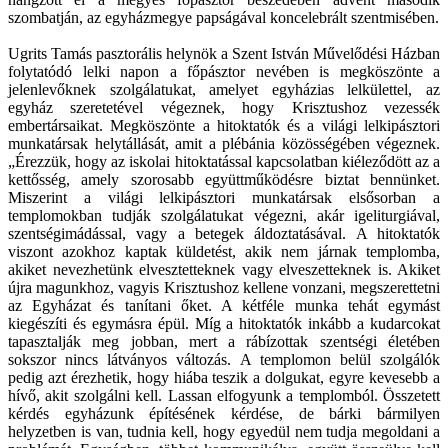
szombatján, az egyházmegye papságával koncelebrált szentmisében.
Ugrits Tamás pasztorális helynök a Szent István Művelődési Házban
folytatódó lelki napon a főpásztor nevében is megköszönte a
jelenlevőknek szolgálatukat, amelyet egyházias lelkülettel, az
egyház szeretetével végeznek, hogy Krisztushoz vezessék
embertársaikat. Megköszönte a hitoktatók és a világi lelkipásztori
munkatársak helytállását, amit a plébánia közösségében végeznek.
„Érezzük, hogy az iskolai hitoktatással kapcsolatban kiéleződött az a
kettősség, amely szorosabb együttműködésre biztat bennünket.
Miszerint a világi lelkipásztori munkatársak elsősorban a
templomokban tudják szolgálatukat végezni, akár igeliturgiával,
szentségimádással, vagy a betegek áldoztatásával. A hitoktatók
viszont azokhoz kaptak küldetést, akik nem járnak templomba,
akiket nevezhetünk elvesztetteknek vagy elveszetteknek is. Akiket
újra magunkhoz, vagyis Krisztushoz kellene vonzani, megszerettetni
az Egyházat és tanítani őket. A kétféle munka tehát egymást
kiegészíti és egymásra épül. Míg a hitoktatók inkább a kudarcokat
tapasztalják meg jobban, mert a rábízottak szentségi életében
sokszor nincs látványos változás. A templomon belül szolgálók
pedig azt érezhetik, hogy hiába teszik a dolgukat, egyre kevesebb a
hívő, akit szolgálni kell. Lassan elfogyunk a templomból. Összetett
kérdés egyházunk építésének kérdése, de bárki bármilyen
helyzetben is van, tudnia kell, hogy egyedül nem tudja megoldani a