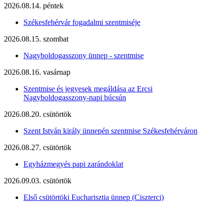
2026.08.14. péntek
Székesfehérvár fogadalmi szentmiséje
2026.08.15. szombat
Nagyboldogasszony ünnep - szentmise
2026.08.16. vasárnap
Szentmise és jegyesek megáldása az Ercsi
Nagyboldogasszony-napi búcsún
2026.08.20. csütörtök
Szent István király ünnepén szentmise Székesfehérváron
2026.08.27. csütörtök
Egyházmegyés papi zarándoklat
2026.09.03. csütörtök
Első csütörtöki Eucharisztia ünnep (Ciszterci)