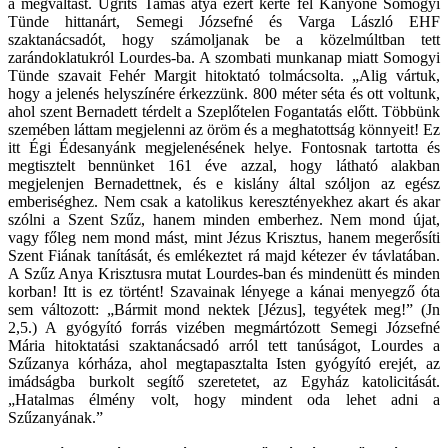
a megváltást. Ugrits Tamás atya ezért kérte fel Kanyóné Somogyi
Tünde hittanárt, Semegi Józsefné és Varga László EHF
szaktanácsadót, hogy számoljanak be a közelmúltban tett
zarándoklatukról Lourdes-ba. A szombati munkanap miatt Somogyi
Tünde szavait Fehér Margit hitoktató tolmácsolta. „Alig vártuk,
hogy a jelenés helyszínére érkezzünk. 800 méter séta és ott voltunk,
ahol szent Bernadett térdelt a Szeplőtelen Fogantatás előtt. Többünk
szemében láttam megjelenni az öröm és a meghatottság könnyeit! Ez
itt Égi Édesanyánk megjelenésének helye. Fontosnak tartotta és
megtisztelt bennünket 161 éve azzal, hogy látható alakban
megjelenjen Bernadettnek, és e kislány által szóljon az egész
emberiséghez. Nem csak a katolikus keresztényekhez akart és akar
szólni a Szent Szűz, hanem minden emberhez. Nem mond újat,
vagy főleg nem mond mást, mint Jézus Krisztus, hanem megerősíti
Szent Fiának tanítását, és emlékeztet rá majd kétezer év távlatában.
A Szűz Anya Krisztusra mutat Lourdes-ban és mindenütt és minden
korban! Itt is ez történt! Szavainak lényege a kánai menyegző óta
sem változott: „Bármit mond nektek [Jézus], tegyétek meg!” (Jn
2,5.) A gyógyító forrás vizében megmártózott Semegi Józsefné
Mária hitoktatási szaktanácsadó arról tett tanúságot, Lourdes a
Szűzanya kórháza, ahol megtapasztalta Isten gyógyító erejét, az
imádságba burkolt segítő szeretetet, az Egyház katolicitását.
„Hatalmas élmény volt, hogy mindent oda lehet adni a
Szűzanyának.”