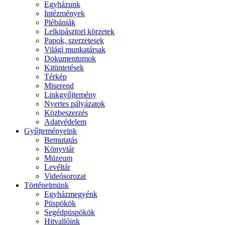
Egyházunk
Intézmények
Plébániák
Lelkipásztori körzetek
Papok, szerzetesek
Világi munkatársak
Dokumentumok
Kitüntetések
Térkép
Miserend
Linkgyűjtemény
Nyertes pályázatok
Közbeszerzés
Adatvédelem
Gyűjteményeink
Bemutatás
Könyvtár
Múzeum
Levéltár
Videósorozat
Történelmünk
Egyházmegyénk
Püspökök
Segédpüspökök
Hitvallóink