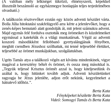
(A valóban mély lelkiséget tükröző, élményszerű, képekkel
illusztrált beszámoló az egyházmegye honlapján teljes terjedelmében
olvasható.)
A találkozón résztvevőket ezután egy közös adventi készület várta.
Bolla Júlia hitoktatási szakfelügyelő arra kérte a jelenlevőket, hogy a
zenés-képes bemutató alatt gondolják át, mit jelent számukra advent.
Majd egymás felé fordulva osztották meg örömeiket és küzdelmeiket
egymással a katekéták és a világi munkatársak. Végül az adventi
koszorú másodikként fellobbanó gyertyalángjának fényében,
meghitt csendben Jézushoz szólhattak, mi tenné teljesebbé életüket,
teljesebbé az örömet munkájukban, szolgálatukban.
Ugrits Tamás atya a találkozó végén azt kívánta mindenkinek, vigye
magával a keresztény békét és örömet, és ossza meg másokkal is.
„Tegyük teljessé Krisztus örömét azzal is, hogy kiteljesedünk és
azáltal is, hogy hitünket tovább adjuk. Adventi készületünket
ragyogja be Jézus jelenléte, adjon erőt nekünk, kegyelmeket a
hátralevő időhöz.”.
Berta Kata
Fényképeket készítette Berta Kata
Videó: Somogyi Tamás és Berta Kata