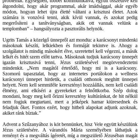
problémát. Egységben, többet kommunikálva, együtt összeülve kell
átgondolni, hogy akár programmal, akár imádsággal, akár egyéb
módon, hogyan lehet újra életté váltani a krisztusi életet. Azok
számára is vonzóvá tenni, akik kívül vannak, és azokat pedig
megerősíteni a tanítványságban, akik ott vannak velünk a
templomban” – hangsúlyozta a pasztorális helynök.
Ugrits Tamás a közelgő ünnepről azt mondta: a karácsonyt mindenki
másoknak készíti, lelkiekben és formáját tekintve is. Ahogy a
szolgálatot is mindig másokért élve, szeretettel kell végezni, a másik
lelkét és hitét szem előtt tartva. Másoknak tudjuk karácsony ünnepét
igazán krisztusivá tenni, Jézus születésével megörvendeztetni
mindenkit. „Nem magától értetődő, hogy mi is a karácsony.
Szomorú tapasztalat, hogy az internetes portálokon a wellness
karácsonyi ünnepet hirdetik, a családi otthonok meghitt ünnepei
helyett. Nem kell semmiféle keresztényi hozzáállás, nem kell családi
élmény, ami elkíséri a gyerekeket a felnőttkorba. Szép dolog
mondani, hogy meg kell őrizni keresztény kultúránkat, de hit nélkül
nem fogjuk megtartani, mert a jelképek hamar kiüresednek és
feladjuk őket. Fontos ezért, hogy hitbeli alapokat adjunk azoknak,
akiket ránk bíztak.”
Advent a Szűzanyához is köt bennünket, hisz Vele együtt készülünk
Jézus születésére. A várandós Mária személyében láthatjuk a
reményt és a megváltás ígéretét, míg a megszülető Jézuséban magát