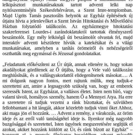
lelkipásztori munkatársaknak tartott adventi lelki nap
nyitószentmiséjén Székesfehérváron, a Szent Imre-templomban.
Majd Ugrits Tamás pasztorális helynök az Egyház építésének új
útjaira hívta a jelenlevőket a Szent István Hitoktatási és Művelődési
Házban folytatódó találkozón. Az egyházmegye hitoktatási
szakreferensei Lourdes-i zarándoklatukról tartottak élményszerű
beszámolót. Egy mély lelkiségű úti beszámolót olvastak fel, majd
interaktív adventi készületre hívták a katekétákat és a világi
munkatársakat, amelyben a tanítás örömeiről és nehézségeiről
oszthatták meg egymással és Jézussal gondolataikat.
„Feladatunk előkészíteni az Úr útját, annak ellenére is, hogy sokan
akadályokat gördítenek az Ő útjába, hogy a Vele való találkozást
meghiúsítsák, és a vallásgyakorlattól elidegenítsenek másokat…. A
mi dolgunk nagyon fontos, mert rajtunk múlik, meg tudjuk-e
szerettetni azt, amire a legnagyobb szükség van, hogy az emberek
szeressék Istent, az Egyházat, a vallásos életet. Isten nem bíró, vagy
valami távoli, homályos személy, hanem Ő a Mennyei Atya. Ha erre
a szeretetre rá tudjuk vezetni a ránk bízottakat, és szívükben
fellobbantani a hit lángját, akkor közelebb tudjuk vinni őket Ahhoz,
aki maga jön el hozzánk. … Advent a remény, a várakozás, az öröm
ideje és az erről való tanúságtétel ideje is. Ilyenkor még nagyobb
buzgósággal és szeretettel, Isten ügyének megszeretésére segítjük el
azokat, akiket hozzánk küldött az Úr, és ránk bízott az Egyház” –
hangzott el a megyés főpásztor beszédében advent második