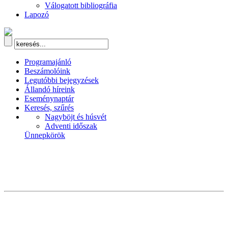
Válogatott bibliográfia
Lapozó
Programajánló
Beszámolóink
Legutóbbi bejegyzések
Állandó híreink
Eseménynaptár
Keresés, szűrés
Nagyböjt és húsvét
Adventi időszak
Ünnepkörök