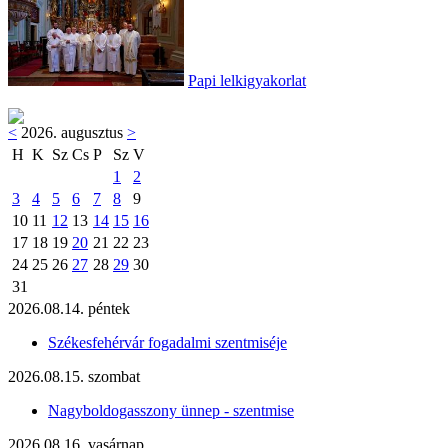
Papi lelkigyakorlat
<
2026. augusztus
>
H
K
Sz
Cs
P
Sz
V
1
2
3
4
5
6
7
8
9
10
11
12
13
14
15
16
17
18
19
20
21
22
23
24
25
26
27
28
29
30
31
2026.08.14. péntek
Székesfehérvár fogadalmi szentmiséje
2026.08.15. szombat
Nagyboldogasszony ünnep - szentmise
2026.08.16. vasárnap