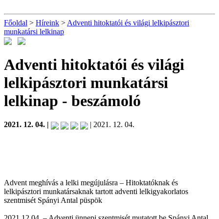
Főoldal
>
Híreink
>
Adventi hitoktatói és világi lelkipásztori
munkatársi lelkinap
Adventi hitoktatói és világi
lelkipásztori munkatársi
lelkinap
- beszámoló
2021. 12. 04. |
| 2021. 12. 04.
Advent meghívás a lelki megújulásra – Hitoktatóknak és
lelkipásztori munkatársaknak tartott adventi lelkigyakorlatos
szentmisét Spányi Antal püspök
2021.12.04. – Adventi ünnepi szentmisét mutatott be Spányi Antal