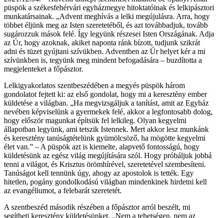
püspök a székesfehérvári egyházmegye hitoktatóinak és lelkipásztori
munkatársainak. „Advent meghívás a lelki megújulásra. Arra, hogy
többet éljünk meg az Isten szeretetéből, és azt továbbadjuk, tovább
sugározzuk mások felé. Így legyünk részesei Isten Országának. Adja
az Úr, hogy azoknak, akiket naponta ránk bízott, tudjunk szikrát
adni és tüzet gyújtani szívükben. Adventben az Úr helyet kér a mi
szívünkben is, tegyünk meg mindent befogadására – buzdította a
megjelenteket a főpásztor.
Lelkigyakorlatos szentbeszédében a megyés püspök három
gondolatot fejtett ki: az első gondolat, hogy mi a keresztény ember
küldetése a világban. „Ha megvizsgáljuk a tanítást, amit az Egyház
nevében képviselünk a gyermekek felé, akkor a legfontosabb dolog,
hogy először magunkat építsük fel lelkileg. Olyan kegyelmi
állapotban legyünk, ami tetszik Istennek. Mert akkor lesz munkánk
és keresztény tanúságtételünk gyümölcsöző, ha mögötte kegyelmi
élet van.” – A püspök azt is kiemelte, alapvető fontosságú, hogy
küldetésünk az egész világ megújítására szól. Hogy próbáljuk jobbá
tenni a világot, és Krisztus örömhírével, szeretetével szembesíteni.
Tanúságot kell tennünk úgy, ahogy az apostolok is tették. Egy
hitetlen, pogány gondolkodású világban mindenkinek hirdetni kell
az evangéliumot, a felebarát szeretetét.
A szentbeszéd második részében a főpásztor arról beszélt, mi
segítheti keresztény küldetésünket. „Nem a tehetségen, nem az