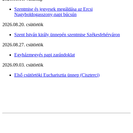
Szentmise és jegyesek megáldása az Ercsi
Nagyboldogasszony-napi búcsún
2026.08.20. csütörtök
Szent István király ünnepén szentmise Székesfehérváron
2026.08.27. csütörtök
Egyházmegyés papi zarándoklat
2026.09.03. csütörtök
Első csütörtöki Eucharisztia ünnep (Ciszterci)