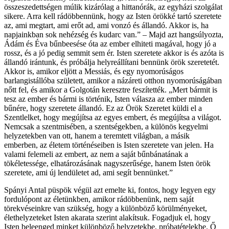
összeszedettségen múlik kizárólag a hittanórák, az egyházi szolgálat
sikere. Arra kell rádöbbennünk, hogy az Isten örökké tartó szeretete
az, ami megtart, ami erőt ad, ami vonzó és állandó. Akkor is, ha
napjainkban sok nehézség és kudarc van.” – Majd azt hangsúlyozta,
Ádám és Éva bűnbeesése óta az ember elhiteti magával, hogy jó a
rossz, és a jó pedig semmit sem ér. Isten szeretete akkor is és azóta is
állandó irántunk, és próbálja helyreállítani bennünk örök szeretetét.
Akkor is, amikor eljött a Messiás, és egy nyomorúságos
barlangistállóba született, amikor a názáreti otthon nyomorúságában
nőtt fel, és amikor a Golgotán keresztre feszítették. „Mert bármit is
tesz az ember és bármi is történik, Isten válasza az ember minden
bűnére, hogy szeretete állandó. Ez az Örök Szeretet küldi el a
Szentlelket, hogy megújítsa az egyes embert, és megújítsa a világot.
Nemcsak a szentmisében, a szentségekben, a különös kegyelmi
helyzetekben van ott, hanem a teremtett világban, a másik
emberben, az életem történéseiben is Isten szeretete van jelen. Ha
valami felemeli az embert, az nem a saját bűnbánatának a
tökéletessége, elhatározásának nagyszerűsége, hanem Isten örök
szeretete, ami új lendületet ad, ami segít bennünket.”
Spányi Antal püspök végül azt emelte ki, fontos, hogy legyen egy
fordulópont az életünkben, amikor rádöbbenünk, nem saját
törekvéseinkre van szükség, hogy a különböző körülményeket,
élethelyzeteket Isten akarata szerint alakítsuk. Fogadjuk el, hogy
Isten beleenged minket különböző helyzetekbe, próbatételekbe. Ő