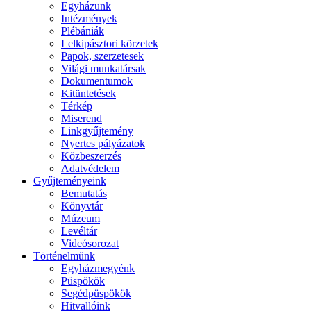
Egyházunk
Intézmények
Plébániák
Lelkipásztori körzetek
Papok, szerzetesek
Világi munkatársak
Dokumentumok
Kitüntetések
Térkép
Miserend
Linkgyűjtemény
Nyertes pályázatok
Közbeszerzés
Adatvédelem
Gyűjteményeink
Bemutatás
Könyvtár
Múzeum
Levéltár
Videósorozat
Történelmünk
Egyházmegyénk
Püspökök
Segédpüspökök
Hitvallóink