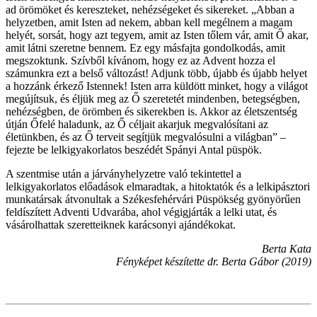
ad örömöket és kereszteket, nehézségeket és sikereket. „Abban a
helyzetben, amit Isten ad nekem, abban kell megélnem a magam
helyét, sorsát, hogy azt tegyem, amit az Isten tőlem vár, amit Ő akar,
amit látni szeretne bennem. Ez egy másfajta gondolkodás, amit
megszoktunk. Szívből kívánom, hogy ez az Advent hozza el
számunkra ezt a belső változást! Adjunk több, újabb és újabb helyet
a hozzánk érkező Istennek! Isten arra küldött minket, hogy a világot
megújítsuk, és éljük meg az Ő szeretetét mindenben, betegségben,
nehézségben, de örömben és sikerekben is. Akkor az életszentség
útján Őfelé haladunk, az Ő céljait akarjuk megvalósítani az
életünkben, és az Ő terveit segítjük megvalósulni a világban” –
fejezte be lelkigyakorlatos beszédét Spányi Antal püspök.
A szentmise után a járványhelyzetre való tekintettel a
lelkigyakorlatos előadások elmaradtak, a hitoktatók és a lelkipásztori
munkatársak átvonultak a Székesfehérvári Püspökség gyönyörűen
feldíszített Adventi Udvarába, ahol végigjárták a lelki utat, és
vásárolhattak szeretteiknek karácsonyi ajándékokat.
Berta Kata
Fényképet készítette dr. Berta Gábor (2019)