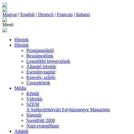
Magyar
|
English
|
Deutsch
|
Francais
|
Italiano
Menü
Híreink
Híreink
Programajánló
Beszámolóink
Legutóbbi bejegyzések
Állandó híreink
Eseménynaptár
Keresés, szűrés
Ünnepkörök
Média
Képtár
Videótár
SZEM
A Székesfehérvári Egyházmegye Magazinja
Hangtár
Szentföld 2008
Napi evangélium
Adattár