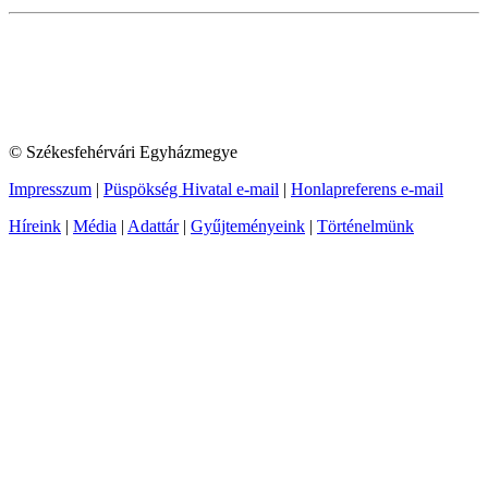
© Székesfehérvári Egyházmegye
Impresszum
|
Püspökség Hivatal e-mail
|
Honlapreferens e-mail
Híreink
|
Média
|
Adattár
|
Gyűjteményeink
|
Történelmünk