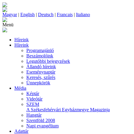
Magyar
|
English
|
Deutsch
|
Francais
|
Italiano
Menü
Híreink
Híreink
Programajánló
Beszámolóink
Legutóbbi bejegyzések
Állandó híreink
Eseménynaptár
Keresés, szűrés
Ünnepkörök
Média
Képtár
Videótár
SZEM
A Székesfehérvári Egyházmegye Magazinja
Hangtár
Szentföld 2008
Napi evangélium
Adattár