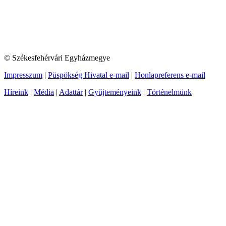
© Székesfehérvári Egyházmegye
Impresszum
|
Püspökség Hivatal e-mail
|
Honlapreferens e-mail
Híreink
|
Média
|
Adattár
|
Gyűjteményeink
|
Történelmünk