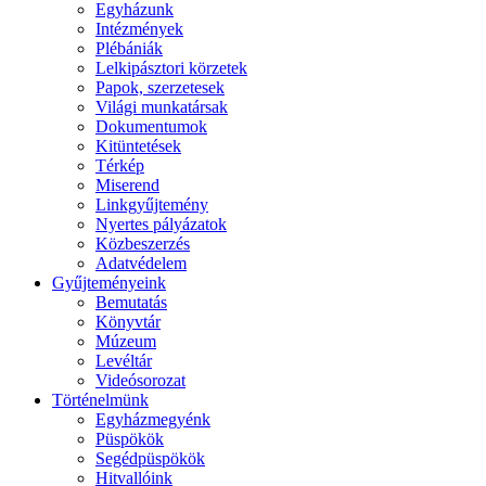
Egyházunk
Intézmények
Plébániák
Lelkipásztori körzetek
Papok, szerzetesek
Világi munkatársak
Dokumentumok
Kitüntetések
Térkép
Miserend
Linkgyűjtemény
Nyertes pályázatok
Közbeszerzés
Adatvédelem
Gyűjteményeink
Bemutatás
Könyvtár
Múzeum
Levéltár
Videósorozat
Történelmünk
Egyházmegyénk
Püspökök
Segédpüspökök
Hitvallóink