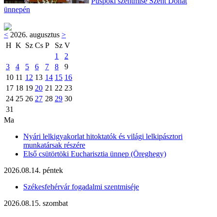
Püspöki szentmise Szent Donát
ünnepén
<
2026. augusztus
>
H
K
Sz
Cs
P
Sz
V
1
2
3
4
5
6
7
8
9
10
11
12
13
14
15
16
17
18
19
20
21
22
23
24
25
26
27
28
29
30
31
Ma
Nyári lelkigyakorlat hitoktatók és világi lelkipásztori
munkatársak részére
Első csütörtöki Eucharisztia ünnep (Öreghegy)
2026.08.14. péntek
Székesfehérvár fogadalmi szentmiséje
2026.08.15. szombat