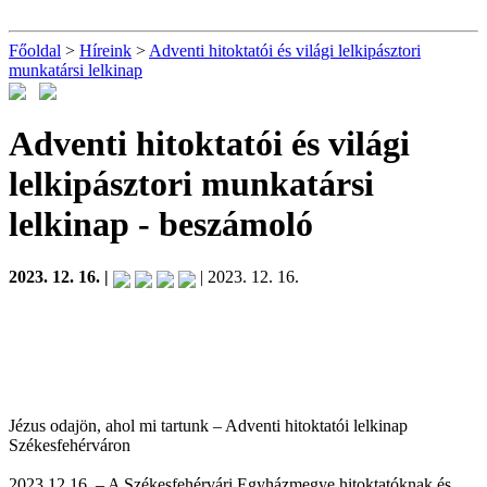
Főoldal
>
Híreink
>
Adventi hitoktatói és világi lelkipásztori
munkatársi lelkinap
Adventi hitoktatói és világi
lelkipásztori munkatársi
lelkinap
- beszámoló
2023. 12. 16. |
| 2023. 12. 16.
Jézus odajön, ahol mi tartunk – Adventi hitoktatói lelkinap
Székesfehérváron
2023.12.16. – A Székesfehérvári Egyházmegye hitoktatóknak és