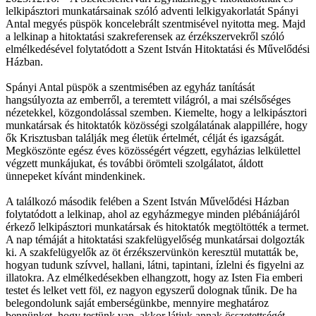
lelkipásztori munkatársainak szóló adventi lelkigyakorlatát Spányi
Antal megyés püspök koncelebrált szentmisével nyitotta meg. Majd
a lelkinap a hitoktatási szakreferensek az érzékszervekről szóló
elmélkedésével folytatódott a Szent István Hitoktatási és Művelődési
Házban.
Spányi Antal püspök a szentmisében az egyház tanítását
hangsúlyozta az emberről, a teremtett világról, a mai szélsőséges
nézetekkel, közgondolással szemben. Kiemelte, hogy a lelkipásztori
munkatársak és hitoktatók közösségi szolgálatának alappillére, hogy
ők Krisztusban találják meg életük értelmét, célját és igazságát.
Megköszönte egész éves közösségért végzett, egyházias lelkülettel
végzett munkájukat, és további örömteli szolgálatot, áldott
ünnepeket kívánt mindenkinek.
A találkozó második felében a Szent István Művelődési Házban
folytatódott a lelkinap, ahol az egyházmegye minden plébániájáról
érkező lelkipásztori munkatársak és hitoktatók megtöltötték a termet.
A nap témáját a hitoktatási szakfelügyelőség munkatársai dolgozták
ki. A szakfelügyelők az öt érzékszervünkön keresztül mutatták be,
hogyan tudunk szívvel, hallani, látni, tapintani, ízlelni és figyelni az
illatokra. Az elmélkedésekben elhangzott, hogy az Isten Fia emberi
testet és lelket vett föl, ez nagyon egyszerű dolognak tűnik. De ha
belegondolunk saját emberségünkbe, mennyire meghatároz
bennünket, hogy testünk van, akkor látjuk annak összetettségét.