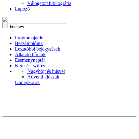
Válogatott bibliográfia
Lapozó
Programajánló
Beszámolóink
Legutóbbi bejegyzések
Állandó híreink
Eseménynaptár
Keresés, szűrés
Nagyböjt és húsvét
Adventi időszak
Ünnepkörök