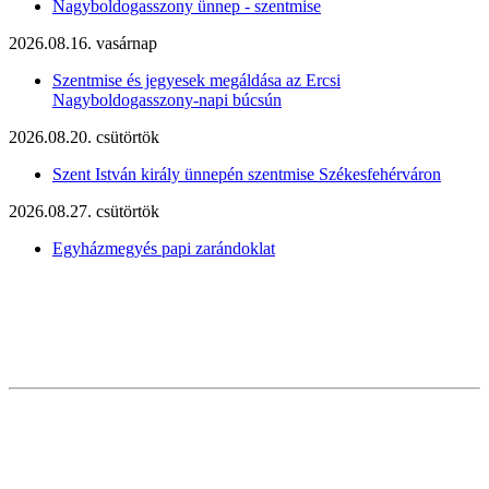
Nagyboldogasszony ünnep - szentmise
2026.08.16. vasárnap
Szentmise és jegyesek megáldása az Ercsi
Nagyboldogasszony-napi búcsún
2026.08.20. csütörtök
Szent István király ünnepén szentmise Székesfehérváron
2026.08.27. csütörtök
Egyházmegyés papi zarándoklat