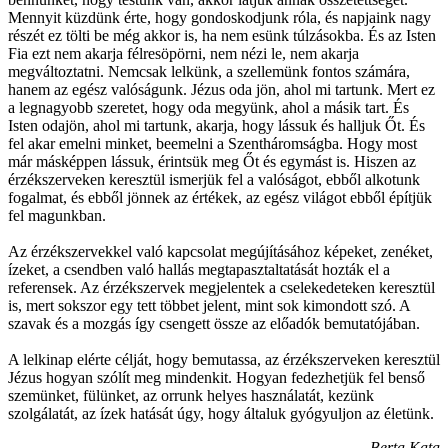
Mennyit küzdünk érte, hogy gondoskodjunk róla, és napjaink nagy
részét ez tölti be még akkor is, ha nem esünk túlzásokba. És az Isten
Fia ezt nem akarja félresöpörni, nem nézi le, nem akarja
megváltoztatni. Nemcsak lelkünk, a szellemünk fontos számára,
hanem az egész valóságunk. Jézus oda jön, ahol mi tartunk. Mert ez
a legnagyobb szeretet, hogy oda megyünk, ahol a másik tart. És
Isten odajön, ahol mi tartunk, akarja, hogy lássuk és halljuk Őt. És
fel akar emelni minket, beemelni a Szentháromságba. Hogy most
már másképpen lássuk, érintsük meg Őt és egymást is. Hiszen az
érzékszerveken keresztül ismerjük fel a valóságot, ebből alkotunk
fogalmat, és ebből jönnek az értékek, az egész világot ebből építjük
fel magunkban.
Az érzékszervekkel való kapcsolat megújításához képeket, zenéket,
ízeket, a csendben való hallás megtapasztaltatását hozták el a
referensek. Az érzékszervek megjelentek a cselekedeteken keresztül
is, mert sokszor egy tett többet jelent, mint sok kimondott szó. A
szavak és a mozgás így csengett össze az előadók bemutatójában.
A lelkinap elérte célját, hogy bemutassa, az érzékszerveken keresztül
Jézus hogyan szólít meg mindenkit. Hogyan fedezhetjük fel benső
szemünket, fülünket, az orrunk helyes használatát, kezünk
szolgálatát, az ízek hatását úgy, hogy általuk gyógyuljon az életünk.
Berta Kata