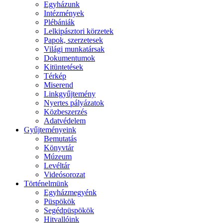
Egyházunk
Intézmények
Plébániák
Lelkipásztori körzetek
Papok, szerzetesek
Világi munkatársak
Dokumentumok
Kitüntetések
Térkép
Miserend
Linkgyűjtemény
Nyertes pályázatok
Közbeszerzés
Adatvédelem
Gyűjteményeink
Bemutatás
Könyvtár
Múzeum
Levéltár
Videósorozat
Történelmünk
Egyházmegyénk
Püspökök
Segédpüspökök
Hitvallóink