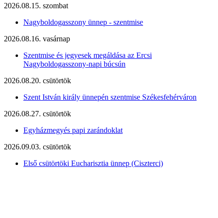
2026.08.15. szombat
Nagyboldogasszony ünnep - szentmise
2026.08.16. vasárnap
Szentmise és jegyesek megáldása az Ercsi
Nagyboldogasszony-napi búcsún
2026.08.20. csütörtök
Szent István király ünnepén szentmise Székesfehérváron
2026.08.27. csütörtök
Egyházmegyés papi zarándoklat
2026.09.03. csütörtök
Első csütörtöki Eucharisztia ünnep (Ciszterci)