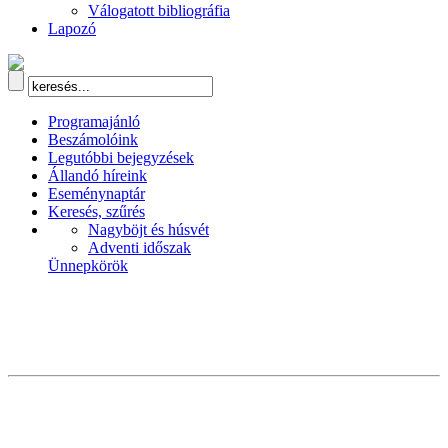
Válogatott bibliográfia
Lapozó
Programajánló
Beszámolóink
Legutóbbi bejegyzések
Állandó híreink
Eseménynaptár
Keresés, szűrés
Nagyböjt és húsvét
Adventi időszak
Ünnepkörök