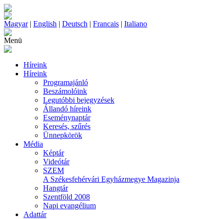
Magyar
|
English
|
Deutsch
|
Francais
|
Italiano
Menü
Híreink
Híreink
Programajánló
Beszámolóink
Legutóbbi bejegyzések
Állandó híreink
Eseménynaptár
Keresés, szűrés
Ünnepkörök
Média
Képtár
Videótár
SZEM
A Székesfehérvári Egyházmegye Magazinja
Hangtár
Szentföld 2008
Napi evangélium
Adattár