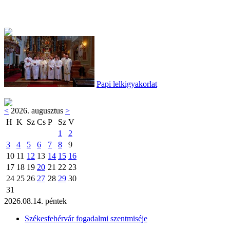
Papi lelkigyakorlat
<
2026. augusztus
>
H
K
Sz
Cs
P
Sz
V
1
2
3
4
5
6
7
8
9
10
11
12
13
14
15
16
17
18
19
20
21
22
23
24
25
26
27
28
29
30
31
2026.08.14. péntek
Székesfehérvár fogadalmi szentmiséje