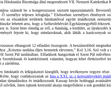
a Hitoktatási Bizottsága által megrendezett VII. Nemzeti Kateketikai 
ársa számolt be a kongresszuson szerzett tapasztalatairól. Bevezet
z Ő személye teljesen lefoglalja.” Elsősorban személyes élményeit os
en az elszakított területek hitoktatóival együtt imádkoztak nemzet
 büszke lehetett arra, hogy a Székesfehérvári Egyházmegyéből érkezett
khoz is. Szent Imre mindig az erő, a fiatalság, a lendület, az újrakezdé
ményét fejezte ki, hogy mindazoknak, akik látták a karácsonyuk sze
esszuson elhangzott 12 előadást összegezte. A beszámolóból megtudtuk
ához „Krisztus tanítása éljen bennetek elevenen,” Kol 3,16. Szó volt a 
séről Szent Pál tanításában. Előadások hangzottak el Szent Pál művébe
 a Szentírásnak és katekézisnek valamint, hogyan lehet életközelivé te
lt a zárótéma.
itoktatót és lelkipásztori kisegítőt, hogy tevékenyen vegyen részt
 Kérte, hogy csatlakozzanak az
Ima a XXI. sz.-i keresztényekért imá
tlan támadásokra és imádkozzunk Kaszap István boldoggá avatásáért. 
 szívűek, Isten rajtunk keresztül akarja megerősíteni a sok gonddal kü