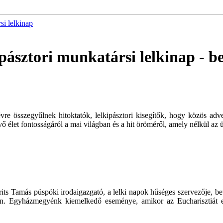
si lelkinap
kipásztori munkatársi lelkinap
- b
e összegyűlnek hitoktatók, lelkipásztori kisegítők, hogy közös adve
 élet fontosságáról a mai világban és a hit öröméről, amely nélkül az 
s Tamás püspöki irodaigazgató, a lelki napok hűséges szervezője, bev
en. Egyházmegyénk kiemelkedő eseménye, amikor az Eucharisztiát e