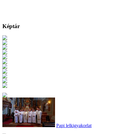
Képtár
Papi lelkigyakorlat