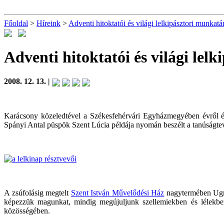
Főoldal
>
Híreink
>
Adventi hitoktatói és világi lelkipásztori munkatár
Adventi hitoktatói és világi lel
2008. 12. 13. |
Karácsony közeledtével a Székesfehérvári Egyházmegyében évről évr
Spányi Antal püspök Szent Lúcia példája nyomán beszélt a tanúságtevő
A zsúfolásig megtelt
Szent István Művelődési Ház
nagytermében Ugrit
képezzük magunkat, mindig megújuljunk szellemiekben és lélekb
közösségében.