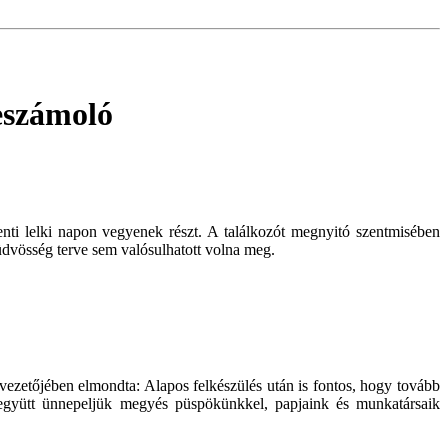
eszámoló
nti lelki napon vegyenek részt. A találkozót megnyitó szentmisében
üdvösség terve sem valósulhatott volna meg.
ezetőjében elmondta: Alapos felkészülés után is fontos, hogy tovább
gyütt ünnepeljük megyés püspökünkkel, papjaink és munkatársaik