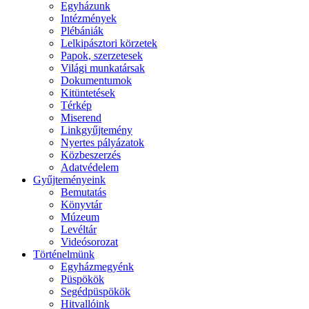
Egyházunk
Intézmények
Plébániák
Lelkipásztori körzetek
Papok, szerzetesek
Világi munkatársak
Dokumentumok
Kitüntetések
Térkép
Miserend
Linkgyűjtemény
Nyertes pályázatok
Közbeszerzés
Adatvédelem
Gyűjteményeink
Bemutatás
Könyvtár
Múzeum
Levéltár
Videósorozat
Történelmünk
Egyházmegyénk
Püspökök
Segédpüspökök
Hitvallóink