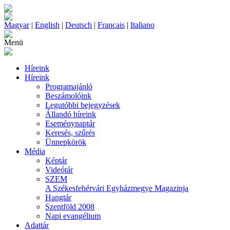
Magyar
|
English
|
Deutsch
|
Francais
|
Italiano
Menü
Híreink
Híreink
Programajánló
Beszámolóink
Legutóbbi bejegyzések
Állandó híreink
Eseménynaptár
Keresés, szűrés
Ünnepkörök
Média
Képtár
Videótár
SZEM
A Székesfehérvári Egyházmegye Magazinja
Hangtár
Szentföld 2008
Napi evangélium
Adattár