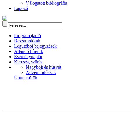
Válogatott bibliográfia
Lapozó
Programajánló
Beszámolóink
Legutóbbi bejegyzések
Állandó híreink
Eseménynaptár
Keresés, szűrés
Nagyböjt és húsvét
Adventi időszak
Ünnepkörök