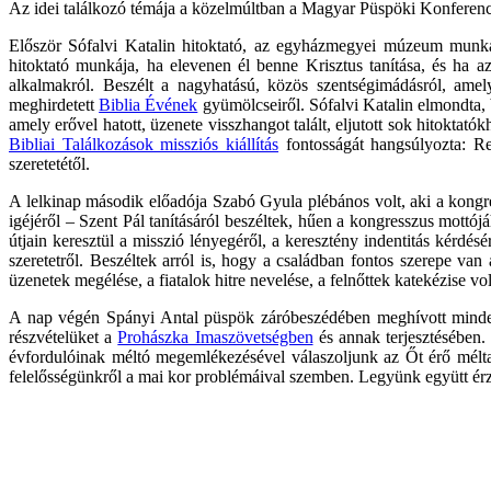
Az idei találkozó témája a közelmúltban a Magyar Püspöki Konferenci
Először Sófalvi Katalin hitoktató, az egyházmegyei múzeum munkat
hitoktató munkája, ha elevenen él benne Krisztus tanítása, és ha a
alkalmakról. Beszélt a nagyhatású, közös szentségimádásról, amely
meghirdetett
Biblia Évének
gyümölcseiről. Sófalvi Katalin elmondta,
amely erővel hatott, üzenete visszhangot talált, eljutott sok hitoktató
Bibliai Találkozások missziós kiállítás
fontosságát hangsúlyozta: Re
szeretetétől.
A lelkinap második előadója Szabó Gyula plébános volt, aki a kongr
igéjéről – Szent Pál tanításáról beszéltek, hűen a kongresszus mottój
útjain keresztül a misszió lényegéről, a keresztény indentitás kérdé
szeretetről. Beszéltek arról is, hogy a családban fontos szerepe van
üzenetek megélése, a fiatalok hitre nevelése, a felnőttek katekézise vo
A nap végén Spányi Antal püspök záróbeszédében meghívott minden h
részvételüket a
Prohászka Imaszövetségben
és annak terjesztésében.
évfordulóinak méltó megemlékezésével válaszoljunk az Őt érő mélta
felelősségünkről a mai kor problémáival szemben. Legyünk együtt érző