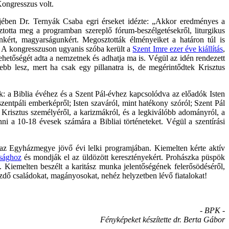
Kongresszus volt.
őjében Dr. Ternyák Csaba egri érseket idézte: „Akkor eredményes a
ztotta meg a programban szereplő fórum-beszélgetésekről, liturgikus
ünkért, magyarságunkért. Megosztották élményeiket a határon túl is
. A kongresszuson ugyanis szóba került a
Szent Imre ezer éve kiállítás
,
s lehetőségét adta a nemzetnek és adhatja ma is. Végül az idén rendezett
bb lesz, mert ha csak egy pillanatra is, de megérintődtek Krisztus
: a Biblia évéhez és a Szent Pál-évhez kapcsolódva az előadók Isten
szentpáli emberképről; Isten szaváról, mint hatékony szóról; Szent Pál
n Krisztus személyéről, a karizmákról, és a legkiválóbb adományról, a
nni a 10-18 évesek számára a Bibliai történeteket. Végül a szentírási
 az Egyházmegye jövő évi lelki programjában. Kiemelten kérte aktív
dsághoz
és mondják el az üldözött keresztényekért. Prohászka püspök
Kiemelten beszélt a karitász munka jelentőségének felerősödéséről,
zdő családokat, magányosokat, nehéz helyzetben lévő fiatalokat!
- BPK -
Fényképeket készítette dr. Berta Gábor