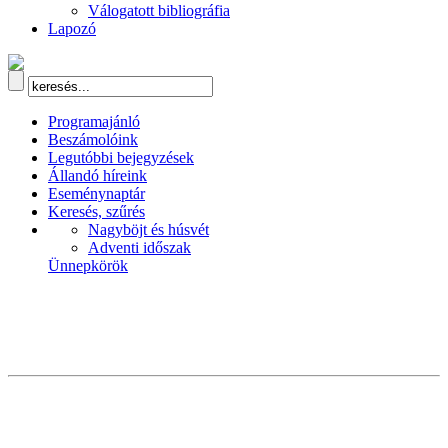
Válogatott bibliográfia
Lapozó
Programajánló
Beszámolóink
Legutóbbi bejegyzések
Állandó híreink
Eseménynaptár
Keresés, szűrés
Nagyböjt és húsvét
Adventi időszak
Ünnepkörök