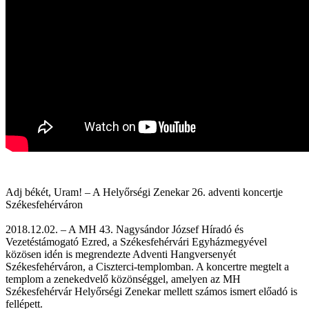
Adj békét, Uram! – A Helyőrségi Zenekar 26. adventi koncertje
Székesfehérváron
2018.12.02. – A MH 43. Nagysándor József Híradó és
Vezetéstámogató Ezred, a Székesfehérvári Egyházmegyével
közösen idén is megrendezte Adventi Hangversenyét
Székesfehérváron, a Ciszterci-templomban. A koncertre megtelt a
templom a zenekedvelő közönséggel, amelyen az MH
Székesfehérvár Helyőrségi Zenekar mellett számos ismert előadó is
fellépett.