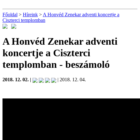
Főoldal
>
Híreink
>
A Honvéd Zenekar adventi koncertje a
Ciszterci templomban
A Honvéd Zenekar adventi
koncertje a Ciszterci
templomban
- beszámoló
2018. 12. 02. |
| 2018. 12. 04.