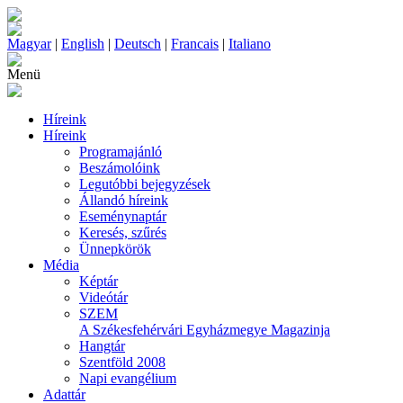
Magyar
|
English
|
Deutsch
|
Francais
|
Italiano
Menü
Híreink
Híreink
Programajánló
Beszámolóink
Legutóbbi bejegyzések
Állandó híreink
Eseménynaptár
Keresés, szűrés
Ünnepkörök
Média
Képtár
Videótár
SZEM
A Székesfehérvári Egyházmegye Magazinja
Hangtár
Szentföld 2008
Napi evangélium
Adattár