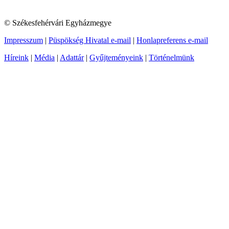
© Székesfehérvári Egyházmegye
Impresszum
|
Püspökség Hivatal e-mail
|
Honlapreferens e-mail
Híreink
|
Média
|
Adattár
|
Gyűjteményeink
|
Történelmünk