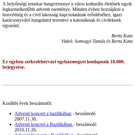
A helyőrségi zenekar hangversenye a város kulturális életének egyik
legkiemelkedőbb adventi eseménye. Minden évben hozzájárul a
honvédség és a civil lakosság kapcsolatának erősítéséhez, igazi
karácsonyváró hangulatot teremtve a katonáknak és civileknek
egyaránt.
Berta Kata
Videó: Somogyi Tamás és Berta Kata
Ez egyben székesfehérvári egyházmegyei honlapunk 10.000.
bejegyzése.
Korábbi évek beszámolói:
Adventi koncert a bazilikában
- beszámoló
2007.11.30.
Adventi koncert a Bazilikában
- beszámoló
2010.11.26.