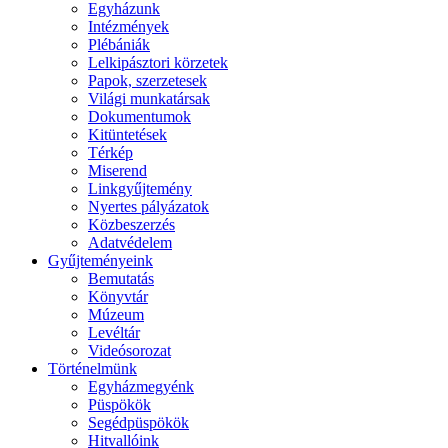
Egyházunk
Intézmények
Plébániák
Lelkipásztori körzetek
Papok, szerzetesek
Világi munkatársak
Dokumentumok
Kitüntetések
Térkép
Miserend
Linkgyűjtemény
Nyertes pályázatok
Közbeszerzés
Adatvédelem
Gyűjteményeink
Bemutatás
Könyvtár
Múzeum
Levéltár
Videósorozat
Történelmünk
Egyházmegyénk
Püspökök
Segédpüspökök
Hitvallóink