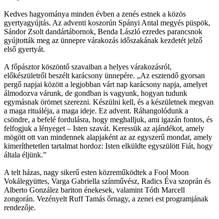
Kedves hagyománya minden évben a zenés estnek a közös
gyertyagyújtás. Az adventi koszorún Spányi Antal megyés püspök,
Sándor Zsolt dandártábornok, Benda László ezredes parancsnok
gyújtották meg az ünnepre várakozás időszakának kezdetét jelző
első gyertyát.
A főpásztor köszöntő szavaiban a helyes várakozásról,
előkészületről beszélt karácsony ünnepére. „Az esztendő gyorsan
pergő napjai között a legjobban várt nap karácsony napja, amelyet
álmodozva várunk, de gondban is vagyunk, hogyan tudunk
egymásnak örömet szerezni. Készülni kell, és a készületnek megvan
a maga rituáléja, a maga ideje. Ez advent. Ráhangolódunk a
csöndre, a befelé fordulásra, hogy meghalljuk, ami igazán fontos, és
felfogjuk a lényeget – Isten szavát. Keressük az ajándékot, amely
mögött ott van mindennek alapjaként az az egyszerű mondat, amely
kimeríthetetlen tartalmat hordoz: Isten elküldte egyszülött Fiát, hogy
általa éljünk.”
A telt házas, nagy sikerű esten közreműködtek a Fool Moon
Vokálegyüttes, Varga Gabriella színművész, Radics Éva szoprán és
Alberto González bariton énekesek, valamint Tóth Marcell
zongorán. Vezényelt Ruff Tamás őrnagy, a zenei est programjának
rendezője.