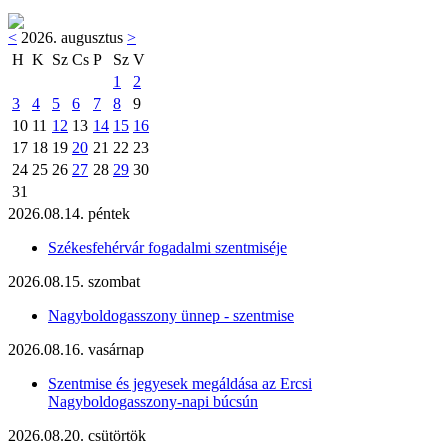
<
2026. augusztus
>
H
K
Sz
Cs
P
Sz
V
1
2
3
4
5
6
7
8
9
10
11
12
13
14
15
16
17
18
19
20
21
22
23
24
25
26
27
28
29
30
31
2026.08.14. péntek
Székesfehérvár fogadalmi szentmiséje
2026.08.15. szombat
Nagyboldogasszony ünnep - szentmise
2026.08.16. vasárnap
Szentmise és jegyesek megáldása az Ercsi
Nagyboldogasszony-napi búcsún
2026.08.20. csütörtök