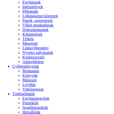
Egyházunk
Intézmények
Plébániák
Lelkipásztori körzetek
Papok, szerzetesek
Világi munkatársak
Dokumentumok
Kitüntetések
Térkép
Miserend
Linkgyűjtemény
Nyertes pályázatok
Közbeszerzés
Adatvédelem
Gyűjteményeink
Bemutatás
Könyvtár
Múzeum
Levéltár
Videósorozat
Történelmünk
Egyházmegyénk
Püspökök
Segédpüspökök
Hitvallóink