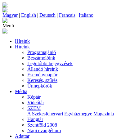
Magyar
|
English
|
Deutsch
|
Francais
|
Italiano
Menü
Híreink
Híreink
Programajánló
Beszámolóink
Legutóbbi bejegyzések
Állandó híreink
Eseménynaptár
Keresés, szűrés
Ünnepkörök
Média
Képtár
Videótár
SZEM
A Székesfehérvári Egyházmegye Magazinja
Hangtár
Szentföld 2008
Napi evangélium
Adattár