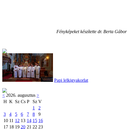
Fényképeket készítette dr. Berta Gábor
Papi lelkigyakorlat
<
2026. augusztus
>
H
K
Sz
Cs
P
Sz
V
1
2
3
4
5
6
7
8
9
10
11
12
13
14
15
16
17
18
19
20
21
22
23