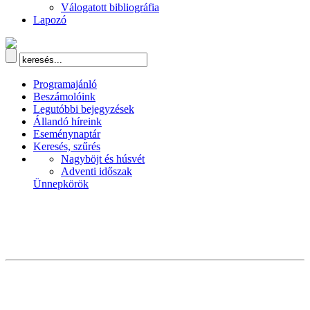
Válogatott bibliográfia
Lapozó
Programajánló
Beszámolóink
Legutóbbi bejegyzések
Állandó híreink
Eseménynaptár
Keresés, szűrés
Nagyböjt és húsvét
Adventi időszak
Ünnepkörök