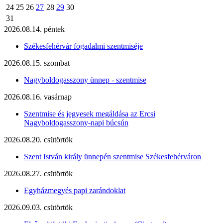
24
25
26
27
28
29
30
31
2026.08.14. péntek
Székesfehérvár fogadalmi szentmiséje
2026.08.15. szombat
Nagyboldogasszony ünnep - szentmise
2026.08.16. vasárnap
Szentmise és jegyesek megáldása az Ercsi
Nagyboldogasszony-napi búcsún
2026.08.20. csütörtök
Szent István király ünnepén szentmise Székesfehérváron
2026.08.27. csütörtök
Egyházmegyés papi zarándoklat
2026.09.03. csütörtök