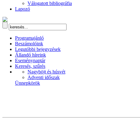
Válogatott bibliográfia
Lapozó
Programajánló
Beszámolóink
Legutóbbi bejegyzések
Állandó híreink
Eseménynaptár
Keresés, szűrés
Nagyböjt és húsvét
Adventi időszak
Ünnepkörök