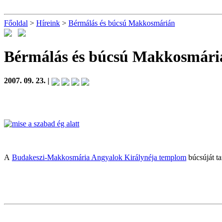
Főoldal
>
Híreink
>
Bérmálás és búcsú Makkosmárián
Bérmálás és búcsú Makkosmári
2007. 09. 23. |
A
Budakeszi-Makkosmária Angyalok Királynéja templom
búcsúját ta