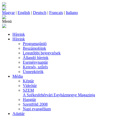
Magyar
|
English
|
Deutsch
|
Francais
|
Italiano
Menü
Híreink
Híreink
Programajánló
Beszámolóink
Legutóbbi bejegyzések
Állandó híreink
Eseménynaptár
Keresés, szűrés
Ünnepkörök
Média
Képtár
Videótár
SZEM
A Székesfehérvári Egyházmegye Magazinja
Hangtár
Szentföld 2008
Napi evangélium
Adattár