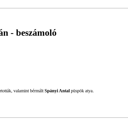
án
- beszámoló
rtották, valamint bérmált
Spányi Antal
püspök atya.