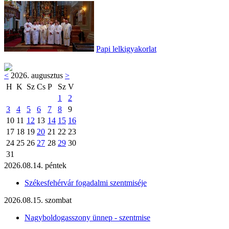
Papi lelkigyakorlat
<
2026. augusztus
>
H
K
Sz
Cs
P
Sz
V
1
2
3
4
5
6
7
8
9
10
11
12
13
14
15
16
17
18
19
20
21
22
23
24
25
26
27
28
29
30
31
2026.08.14. péntek
Székesfehérvár fogadalmi szentmiséje
2026.08.15. szombat
Nagyboldogasszony ünnep - szentmise