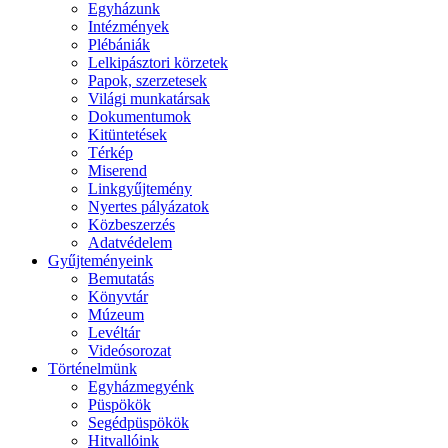
Egyházunk
Intézmények
Plébániák
Lelkipásztori körzetek
Papok, szerzetesek
Világi munkatársak
Dokumentumok
Kitüntetések
Térkép
Miserend
Linkgyűjtemény
Nyertes pályázatok
Közbeszerzés
Adatvédelem
Gyűjteményeink
Bemutatás
Könyvtár
Múzeum
Levéltár
Videósorozat
Történelmünk
Egyházmegyénk
Püspökök
Segédpüspökök
Hitvallóink