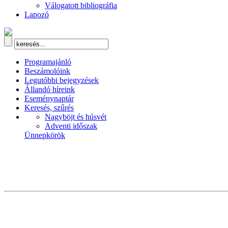
Válogatott bibliográfia
Lapozó
Programajánló
Beszámolóink
Legutóbbi bejegyzések
Állandó híreink
Eseménynaptár
Keresés, szűrés
Nagyböjt és húsvét
Adventi időszak
Ünnepkörök