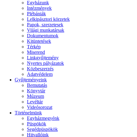
Egyházunk
Intézmények
Plébániák
Lelkipásztori körzetek
Papok, szerzetesek
Világi munkatársak
Dokumentumok
Kitüntetések
Térkép
Miserend
Linkgyűjtemény
Nyertes pályázatok
Közbeszerzés
Adatvédelem
Gyűjteményeink
Bemutatás
Könyvtár
Múzeum
Levéltár
Videósorozat
Történelmünk
Egyházmegyénk
Püspökök
Segédpüspökök
Hitvallóink