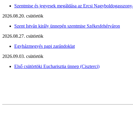
Szentmise és jegyesek megáldása az Ercsi Nagyboldogasszony
2026.08.20. csütörtök
Szent István király ünnepén szentmise Székesfehérváron
2026.08.27. csütörtök
Egyházmegyés papi zarándoklat
2026.09.03. csütörtök
Első csütörtöki Eucharisztia ünnep (Ciszterci)