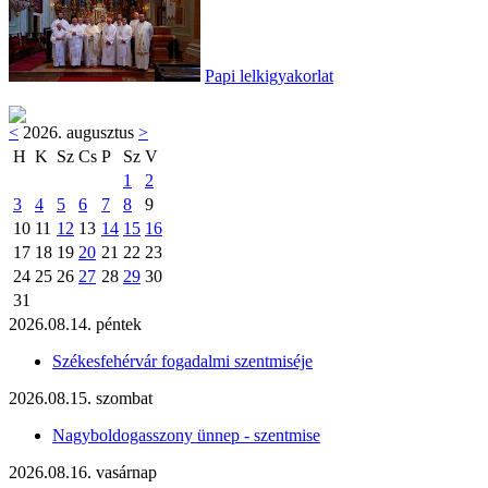
Papi lelkigyakorlat
<
2026. augusztus
>
H
K
Sz
Cs
P
Sz
V
1
2
3
4
5
6
7
8
9
10
11
12
13
14
15
16
17
18
19
20
21
22
23
24
25
26
27
28
29
30
31
2026.08.14. péntek
Székesfehérvár fogadalmi szentmiséje
2026.08.15. szombat
Nagyboldogasszony ünnep - szentmise
2026.08.16. vasárnap