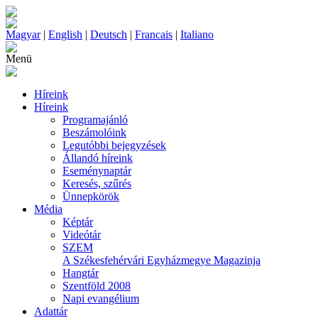
Magyar
|
English
|
Deutsch
|
Francais
|
Italiano
Menü
Híreink
Híreink
Programajánló
Beszámolóink
Legutóbbi bejegyzések
Állandó híreink
Eseménynaptár
Keresés, szűrés
Ünnepkörök
Média
Képtár
Videótár
SZEM
A Székesfehérvári Egyházmegye Magazinja
Hangtár
Szentföld 2008
Napi evangélium
Adattár