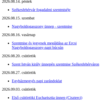
2026.08.14. péntek
Székesfehérvár fogadalmi szentmiséje
2026.08.15. szombat
Nagyboldogasszony ünnep - szentmise
2026.08.16. vasárnap
Szentmise és jegyesek megáldása az Ercsi
Nagyboldogasszony-napi búcsún
2026.08.20. csütörtök
Szent István király ünnepén szentmise Székesfehérváron
2026.08.27. csütörtök
Egyházmegyés papi zarándoklat
2026.09.03. csütörtök
Első csütörtöki Eucharisztia ünnep (Ciszterci)