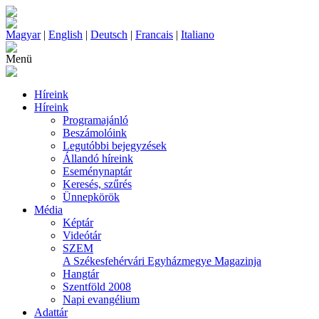
Magyar
|
English
|
Deutsch
|
Francais
|
Italiano
Menü
Híreink
Híreink
Programajánló
Beszámolóink
Legutóbbi bejegyzések
Állandó híreink
Eseménynaptár
Keresés, szűrés
Ünnepkörök
Média
Képtár
Videótár
SZEM
A Székesfehérvári Egyházmegye Magazinja
Hangtár
Szentföld 2008
Napi evangélium
Adattár