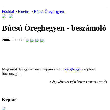
Főoldal
>
Híreink
>
Búcsú Öreghegyen
Búcsú Öreghegyen
- beszámoló
2006. 10. 08. |
Magyarok Nagyasszonya napján volt az
öreghegyi
templom
búcsúnapja.
Fényképeket készítette: Ugrits Tamás
Képtár