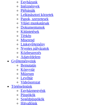
Egyházunk
Intézmények
Plébániák
Lelkipásztori körzetek
Papok, szerzetesek
Világi munkatársak
Dokumentumok
Kitüntetések
Térkép
Miserend
Linkgyűjtemény
Nyertes pályázatok
Közbeszerzés
Adatvédelem
Gyűjteményeink
Bemutatás
Könyvtár
Múzeum
Levéltár
Videósorozat
Történelmünk
Egyházmegyénk
Püspökök
Segédpüspökök
Hitvallóink