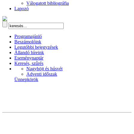
Válogatott bibliográfia
Lapozó
Programajánló
Beszámolóink
Legutóbbi bejegyzések
Állandó híreink
Eseménynaptár
Keresés, szűrés
Nagyböjt és húsvét
Adventi időszak
Ünnepkörök