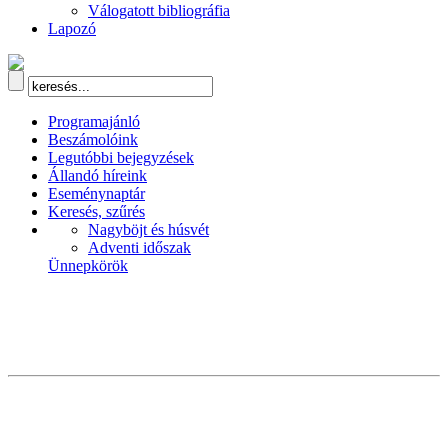
Válogatott bibliográfia
Lapozó
Programajánló
Beszámolóink
Legutóbbi bejegyzések
Állandó híreink
Eseménynaptár
Keresés, szűrés
Nagyböjt és húsvét
Adventi időszak
Ünnepkörök