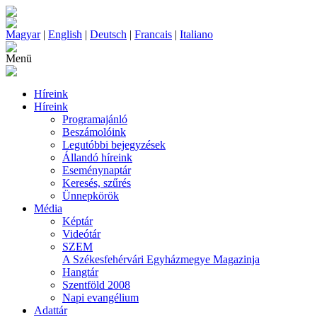
Magyar
|
English
|
Deutsch
|
Francais
|
Italiano
Menü
Híreink
Híreink
Programajánló
Beszámolóink
Legutóbbi bejegyzések
Állandó híreink
Eseménynaptár
Keresés, szűrés
Ünnepkörök
Média
Képtár
Videótár
SZEM
A Székesfehérvári Egyházmegye Magazinja
Hangtár
Szentföld 2008
Napi evangélium
Adattár