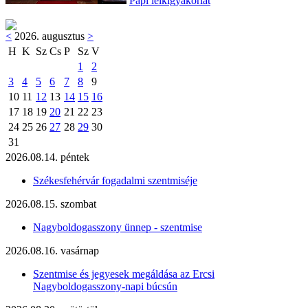
Papi lelkigyakorlat
<
2026. augusztus
>
H
K
Sz
Cs
P
Sz
V
1
2
3
4
5
6
7
8
9
10
11
12
13
14
15
16
17
18
19
20
21
22
23
24
25
26
27
28
29
30
31
2026.08.14. péntek
Székesfehérvár fogadalmi szentmiséje
2026.08.15. szombat
Nagyboldogasszony ünnep - szentmise
2026.08.16. vasárnap
Szentmise és jegyesek megáldása az Ercsi
Nagyboldogasszony-napi búcsún