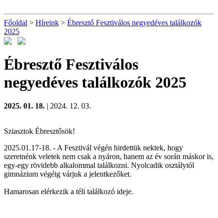
Főoldal
>
Híreink
>
Ébresztő Fesztiválos negyedéves találkozók
2025
Ébresztő Fesztiválos
negyedéves találkozók 2025
2025. 01. 18.
| 2024. 12. 03.
Sziasztok Ébresztősök!
2025.01.17-18. - A Fesztivál végén hirdettük nektek, hogy
szeretnénk veletek nem csak a nyáron, hanem az év során máskor is,
egy-egy rövidebb alkalommal találkozni. Nyolcadik osztálytól
gimnázium végéig várjuk a jelentkezőket.
Hamarosan elérkezik a téli találkozó ideje.