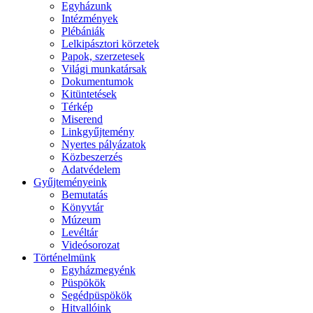
Egyházunk
Intézmények
Plébániák
Lelkipásztori körzetek
Papok, szerzetesek
Világi munkatársak
Dokumentumok
Kitüntetések
Térkép
Miserend
Linkgyűjtemény
Nyertes pályázatok
Közbeszerzés
Adatvédelem
Gyűjteményeink
Bemutatás
Könyvtár
Múzeum
Levéltár
Videósorozat
Történelmünk
Egyházmegyénk
Püspökök
Segédpüspökök
Hitvallóink