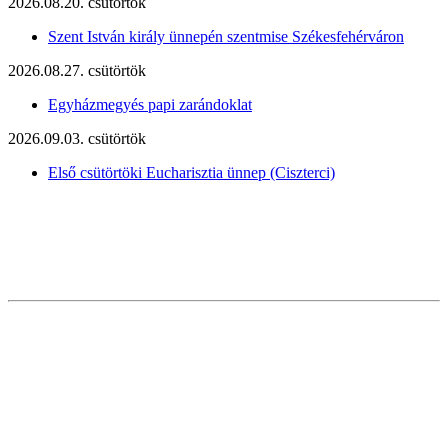
2026.08.20. csütörtök
Szent István király ünnepén szentmise Székesfehérváron
2026.08.27. csütörtök
Egyházmegyés papi zarándoklat
2026.09.03. csütörtök
Első csütörtöki Eucharisztia ünnep (Ciszterci)