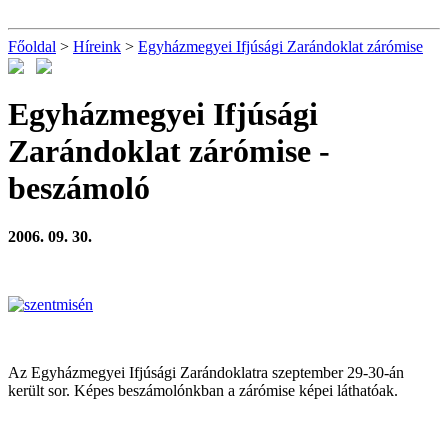
Főoldal
>
Híreink
>
Egyházmegyei Ifjúsági Zarándoklat zárómise
Egyházmegyei Ifjúsági
Zarándoklat zárómise
-
beszámoló
2006. 09. 30.
Az Egyházmegyei Ifjúsági Zarándoklatra szeptember 29-30-án
került sor. Képes beszámolónkban a zárómise képei láthatóak.