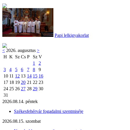
Papi lelkigyakorlat
<
2026. augusztus
>
H
K
Sz
Cs
P
Sz
V
1
2
3
4
5
6
7
8
9
10
11
12
13
14
15
16
17
18
19
20
21
22
23
24
25
26
27
28
29
30
31
2026.08.14. péntek
Székesfehérvár fogadalmi szentmiséje
2026.08.15. szombat