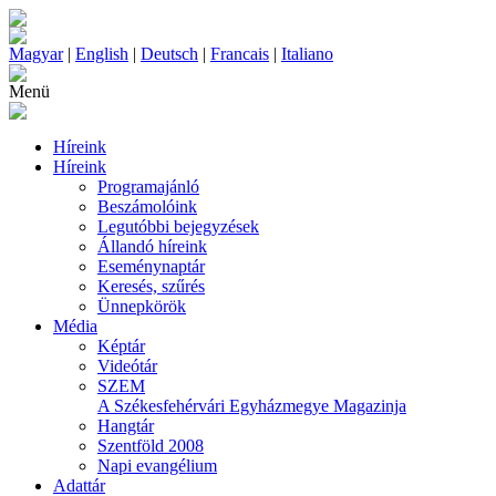
Magyar
|
English
|
Deutsch
|
Francais
|
Italiano
Menü
Híreink
Híreink
Programajánló
Beszámolóink
Legutóbbi bejegyzések
Állandó híreink
Eseménynaptár
Keresés, szűrés
Ünnepkörök
Média
Képtár
Videótár
SZEM
A Székesfehérvári Egyházmegye Magazinja
Hangtár
Szentföld 2008
Napi evangélium
Adattár