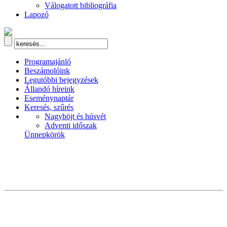
Válogatott bibliográfia
Lapozó
Programajánló
Beszámolóink
Legutóbbi bejegyzések
Állandó híreink
Eseménynaptár
Keresés, szűrés
Nagyböjt és húsvét
Adventi időszak
Ünnepkörök