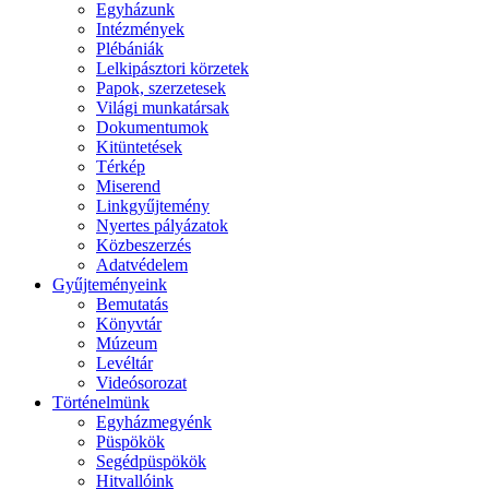
Egyházunk
Intézmények
Plébániák
Lelkipásztori körzetek
Papok, szerzetesek
Világi munkatársak
Dokumentumok
Kitüntetések
Térkép
Miserend
Linkgyűjtemény
Nyertes pályázatok
Közbeszerzés
Adatvédelem
Gyűjteményeink
Bemutatás
Könyvtár
Múzeum
Levéltár
Videósorozat
Történelmünk
Egyházmegyénk
Püspökök
Segédpüspökök
Hitvallóink