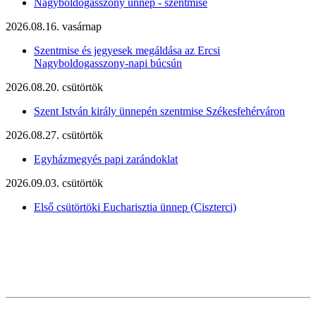
Nagyboldogasszony ünnep - szentmise
2026.08.16. vasárnap
Szentmise és jegyesek megáldása az Ercsi
Nagyboldogasszony-napi búcsún
2026.08.20. csütörtök
Szent István király ünnepén szentmise Székesfehérváron
2026.08.27. csütörtök
Egyházmegyés papi zarándoklat
2026.09.03. csütörtök
Első csütörtöki Eucharisztia ünnep (Ciszterci)