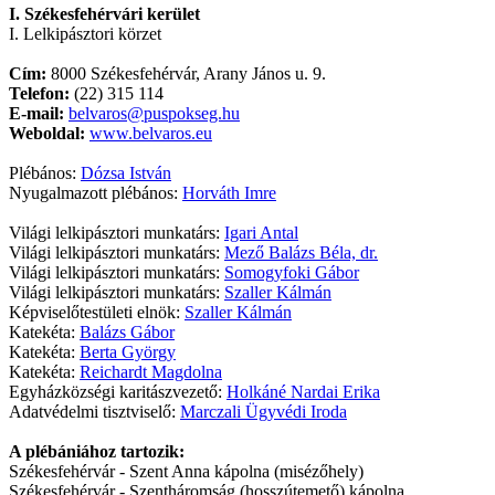
I. Székesfehérvári kerület
I. Lelkipásztori körzet
Cím:
8000 Székesfehérvár, Arany János u. 9.
Telefon:
(22) 315 114
E-mail:
belvaros@puspokseg.hu
Weboldal:
www.belvaros.eu
Plébános:
Dózsa István
Nyugalmazott plébános:
Horváth Imre
Világi lelkipásztori munkatárs:
Igari Antal
Világi lelkipásztori munkatárs:
Mező Balázs Béla, dr.
Világi lelkipásztori munkatárs:
Somogyfoki Gábor
Világi lelkipásztori munkatárs:
Szaller Kálmán
Képviselőtestületi elnök:
Szaller Kálmán
Katekéta:
Balázs Gábor
Katekéta:
Berta György
Katekéta:
Reichardt Magdolna
Egyházközségi karitászvezető:
Holkáné Nardai Erika
Adatvédelmi tisztviselő:
Marczali Ügyvédi Iroda
A plébániához tartozik:
Székesfehérvár - Szent Anna kápolna (misézőhely)
Székesfehérvár - Szentháromság (hosszútemető) kápolna