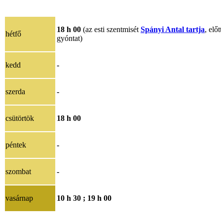
18 h 00
(az esti szentmisét
Spányi Antal tartja
, előt
hétfő
gyóntat)
kedd
-
szerda
-
csütörtök
18 h 00
péntek
-
szombat
-
vasárnap
10 h 30 ;
19 h 00