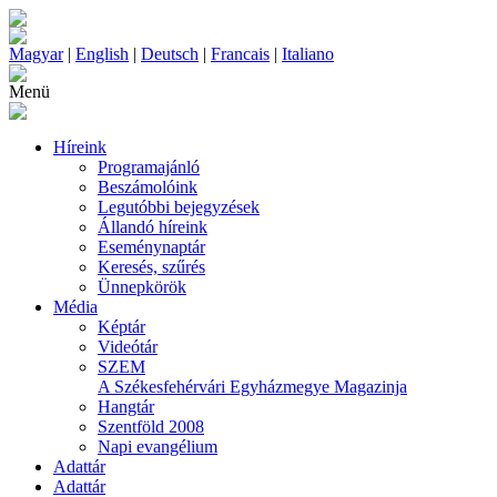
Magyar
|
English
|
Deutsch
|
Francais
|
Italiano
Menü
Híreink
Programajánló
Beszámolóink
Legutóbbi bejegyzések
Állandó híreink
Eseménynaptár
Keresés, szűrés
Ünnepkörök
Média
Képtár
Videótár
SZEM
A Székesfehérvári Egyházmegye Magazinja
Hangtár
Szentföld 2008
Napi evangélium
Adattár
Adattár