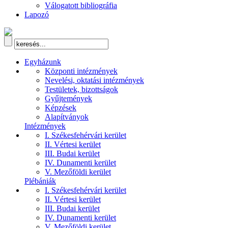
Válogatott bibliográfia
Lapozó
Egyházunk
Központi intézmények
Nevelési, oktatási intézmények
Testületek, bizottságok
Gyűjtemények
Képzések
Alapítványok
Intézmények
I. Székesfehérvári kerület
II. Vértesi kerület
III. Budai kerület
IV. Dunamenti kerület
V. Mezőföldi kerület
Plébániák
I. Székesfehérvári kerület
II. Vértesi kerület
III. Budai kerület
IV. Dunamenti kerület
V. Mezőföldi kerület