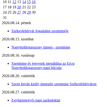
10
11
12
13
14
15
16
17
18
19
20
21
22
23
24
25
26
27
28
29
30
31
2026.08.14. péntek
Székesfehérvár fogadalmi szentmiséje
2026.08.15. szombat
Nagyboldogasszony ünnep - szentmise
2026.08.16. vasárnap
Szentmise és jegyesek megáldása az Ercsi
Nagyboldogasszony-napi búcsún
2026.08.20. csütörtök
Szent István király ünnepén szentmise Székesfehérváron
2026.08.27. csütörtök
Egyházmegyés papi zarándoklat