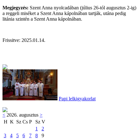
Megjegyzés:
Szent Anna nyolcadában (július 26-tól augusztus 2-ig)
a reggeli miséket a Szent Anna kápolnában tartják, utána pedig
litánia szintén a Szent Anna kápolnában.
Frissitve: 2025.01.14.
Papi lelkigyakorlat
<
2026. augusztus
>
H
K
Sz
Cs
P
Sz
V
1
2
3
4
5
6
7
8
9