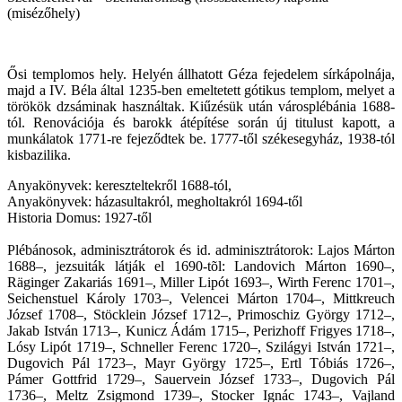
(misézőhely)
Ősi templomos hely. Helyén állhatott Géza fejedelem sírkápolnája,
majd a IV. Béla által 1235-ben emeltetett gótikus templom, melyet a
törökök dzsáminak használtak. Kiűzésük után városplébánia 1688-
tól. Renovációja és barokk átépítése során új titulust kapott, a
munkálatok 1771-re fejeződtek be. 1777-től székesegyház, 1938-tól
kisbazilika.
Anyakönyvek: kereszteltekről 1688-tól,
Anyakönyvek: házasultakról, megholtakról 1694-től
Historia Domus: 1927-től
Plébánosok, adminisztrátorok és id. adminisztrátorok: Lajos Márton
1688–, jezsuiták látják el 1690-tõl: Landovich Márton 1690–,
Räginger Zakariás 1691–, Miller Lipót 1693–, Wirth Ferenc 1701–,
Seichenstuel Károly 1703–, Velencei Márton 1704–, Mittkreuch
József 1708–, Stöcklein József 1712–, Primoschiz György 1712–,
Jakab István 1713–, Kunicz Ádám 1715–, Perizhoff Frigyes 1718–,
Lósy Lipót 1719–, Schneller Ferenc 1720–, Szilágyi István 1721–,
Dugovich Pál 1723–, Mayr György 1725–, Ertl Tóbiás 1726–,
Pámer Gottfrid 1729–, Sauervein József 1733–, Dugovich Pál
1736–, Meltz Zsigmond 1739–, Stocker Ignác 1743–, Vajland