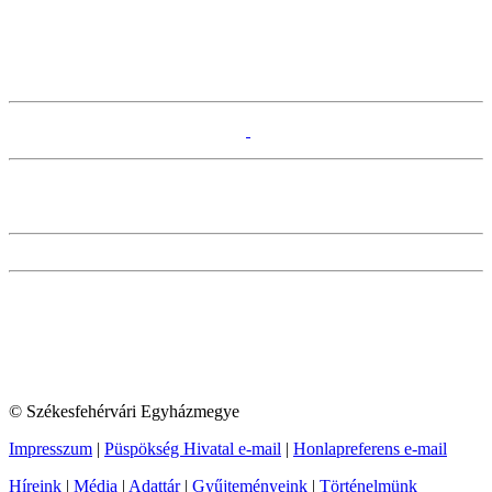
© Székesfehérvári Egyházmegye
Impresszum
|
Püspökség Hivatal e-mail
|
Honlapreferens e-mail
Híreink
|
Média
|
Adattár
|
Gyűjteményeink
|
Történelmünk