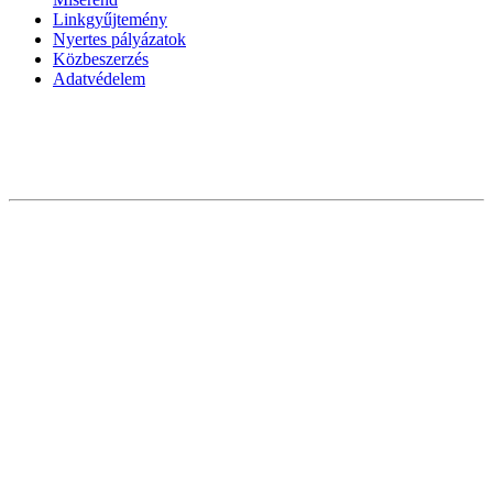
Linkgyűjtemény
Nyertes pályázatok
Közbeszerzés
Adatvédelem