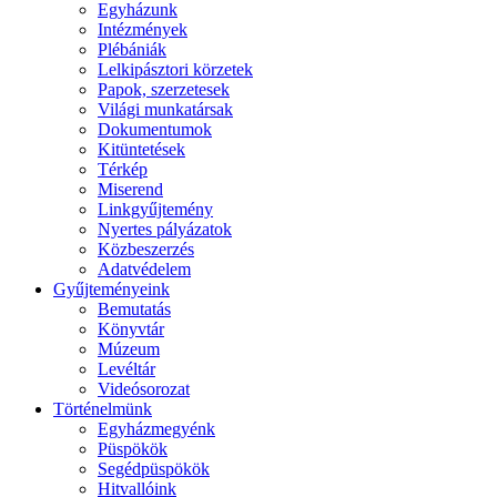
Egyházunk
Intézmények
Plébániák
Lelkipásztori körzetek
Papok, szerzetesek
Világi munkatársak
Dokumentumok
Kitüntetések
Térkép
Miserend
Linkgyűjtemény
Nyertes pályázatok
Közbeszerzés
Adatvédelem
Gyűjteményeink
Bemutatás
Könyvtár
Múzeum
Levéltár
Videósorozat
Történelmünk
Egyházmegyénk
Püspökök
Segédpüspökök
Hitvallóink