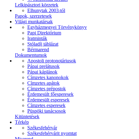
Lelkipásztori körzetek
Elhunytak 2003-tól
Papok, szerzetesek
Világi munkatársak
Egyházmegyei Törvénykönyv
Papi Direktórium
Iratminták
Stóladíj táblázat
Bérmarend
Dokumentumok
Apostoli protonotáriusok
Pápai prelátusok
Pápai káplánok
Címzetes kanonokok
Címzetes apátok
Címzetes prépostok
Érdemesült főesperesek
Érdemesült esperesek
Címzetes esperesek
Püspöki tanácsosok
Kitüntetések
Térkép
Székesfehérvár
Székesfehérvárit nyomtat
Miserend