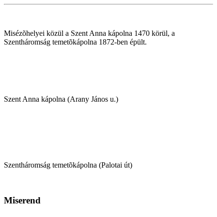
Misézõhelyei közül a Szent Anna kápolna 1470 körül, a
Szentháromság temetõkápolna 1872-ben épült.
Szent Anna kápolna (Arany János u.)
Szentháromság temetõkápolna (Palotai út)
Miserend