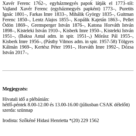
Xavér Ferenc 1762–, egyházmegyés papok látják el 1773–tól:
Vajland Xavér Ferenc (egyházmegyés papként) 1773–, Puretits
Ignác 1801–, Farkas Imre 1833–, Mihálik György 1835–, Guitman
Ferenc 1850–, Lentz Alajos 1855–, Kopálik Kajetán 1863–, Pellet
Ödön 1869–, Gremsperger István 1876–, Katona Horváth István
1898–, Kisteleki István 1910–, Kisberk Imre 1950–, Kisteleki István
1951–, (Baksa Antal adm. in spir. 1951–,) Mórász Pál 1955–,
Kisberk Imre 1956–, (Pásthy Vilmos adm. in spir. 1957-58) Tölgyes
Kálmán 1969–, Kertész Péter 1991–, Horváth Imre 1992–, Dózsa
István 2017–,
Megjegyzés:
Hivatali idő a plébánián:
hétfő-péntek 8.00-12.00 és 13.00-16.00 (júliusban CSAK délelőtt)
szerda: szünnap
Irodista: Szőkéné Hidasi Henrietta *(20) 229 1562