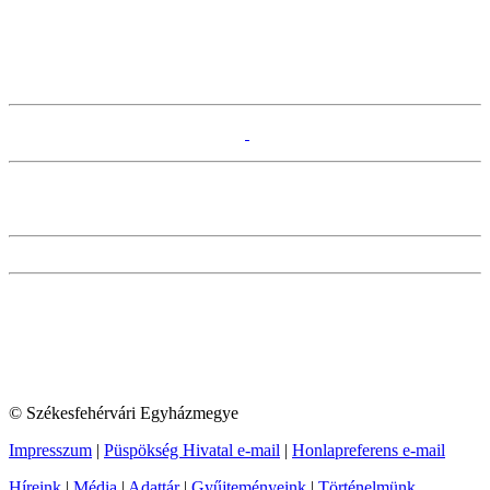
© Székesfehérvári Egyházmegye
Impresszum
|
Püspökség Hivatal e-mail
|
Honlapreferens e-mail
Híreink
|
Média
|
Adattár
|
Gyűjteményeink
|
Történelmünk