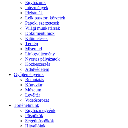
Egyházunk
Intézmények
Plébániák
Lelkipásztori körzetek
Papok, szerzetesek
Világi munkatársak
Dokumentumok
Kitüntetések
Térkép
Miserend
Linkgyűjtemény
Nyertes pályázatok
Közbeszerzés
Adatvédelem
Gyűjteményeink
Bemutatás
Könyvtár
Múzeum
Levéltár
Videósorozat
Történelmünk
Egyházmegyénk
Püspökök
Segédpüspökök
Hitvallóink