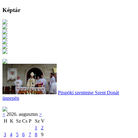
Képtár
Püspöki szentmise Szent Donát
ünnepén
<
2026. augusztus
>
H
K
Sz
Cs
P
Sz
V
1
2
3
4
5
6
7
8
9