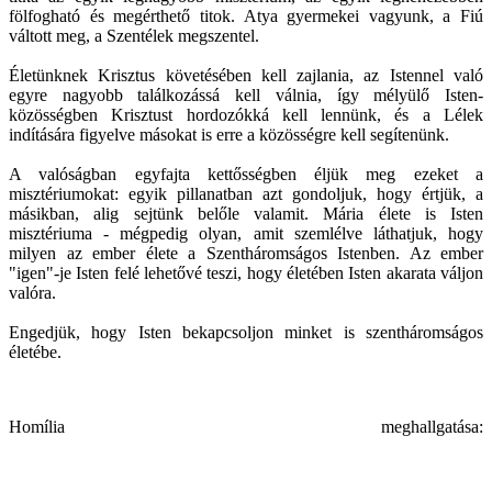
fölfogható és megérthető titok. Atya gyermekei vagyunk, a Fiú
váltott meg, a Szentélek megszentel.
Életünknek Krisztus követésében kell zajlania, az Istennel való
egyre nagyobb találkozássá kell válnia, így mélyülő Isten-
közösségben Krisztust hordozókká kell lennünk, és a Lélek
indítására figyelve másokat is erre a közösségre kell segítenünk.
A valóságban egyfajta kettősségben éljük meg ezeket a
misztériumokat: egyik pillanatban azt gondoljuk, hogy értjük, a
másikban, alig sejtünk belőle valamit. Mária élete is Isten
misztériuma - mégpedig olyan, amit szemlélve láthatjuk, hogy
milyen az ember élete a Szentháromságos Istenben. Az ember
"igen"-je Isten felé lehetővé teszi, hogy életében Isten akarata váljon
valóra.
Engedjük, hogy Isten bekapcsoljon minket is szentháromságos
életébe.
Homília meghallgatása: