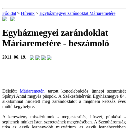
Főoldal
>
Híreink
>
Egyházmegyei zarándoklat Máriaremetére
Egyházmegyei zarándoklat
Máriaremetére
- beszámoló
2011. 06. 19. |
Délelőtt
Máriaremetén
tartott koncelebrációs ünnepi szentmisét
Spányi Antal megyés püspök. A Székesfehérvári Egyházmegye 84.
alkalommal hirdetett meg zarándoklatot a majdnem kétszáz éves
múltú kegyhelyre.
A keresztény misztériumok - megtestesülés, húsvét, pünkösd -
segítenek minket Isten szeretetének megértésében. A Szentháromság
titka az egyik legnagyobb misztérium, az egyik legnehezebben