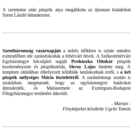
A szentmise után püspök atya megáldotta az újonnan kialakított
Szent László hittantermet.
Szentháromság vasárnapján
a nehéz időkben is szinte minden
esztendőben ide zarándokoltak a fehérvári hívek. A Székesfehérvári
Egyházmegye búcsújáró napját
Prohászka Ottokár
püspök
kezdeményezte és püspökutóda,
Shvoy Lajos
hirdette meg. A
templom oldalában elhelyezett kőtáblák tanúskodnak erről, s
a két
püspök mélységes Mária tiszteletéről
. A zarándoknap azután is
szokásban megmaradt, hogy az egyházmegyei határokat
átrendezték, és Máriaremete az Esztergom-Budapest
Főegyházmegye területére átkerült.
- Marian -
Fényképeket készítette Ugrits Tamás