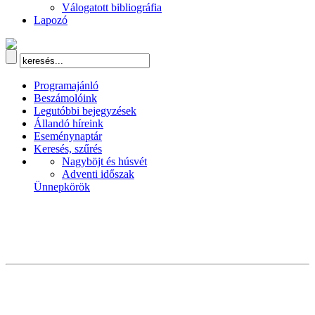
Válogatott bibliográfia
Lapozó
Programajánló
Beszámolóink
Legutóbbi bejegyzések
Állandó híreink
Eseménynaptár
Keresés, szűrés
Nagyböjt és húsvét
Adventi időszak
Ünnepkörök