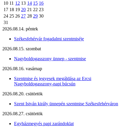
10
11
12
13
14
15
16
17
18
19
20
21
22
23
24
25
26
27
28
29
30
31
2026.08.14. péntek
Székesfehérvár fogadalmi szentmiséje
2026.08.15. szombat
Nagyboldogasszony ünnep - szentmise
2026.08.16. vasárnap
Szentmise és jegyesek megáldása az Ercsi
Nagyboldogasszony-napi búcsún
2026.08.20. csütörtök
Szent István király ünnepén szentmise Székesfehérváron
2026.08.27. csütörtök
Egyházmegyés papi zarándoklat