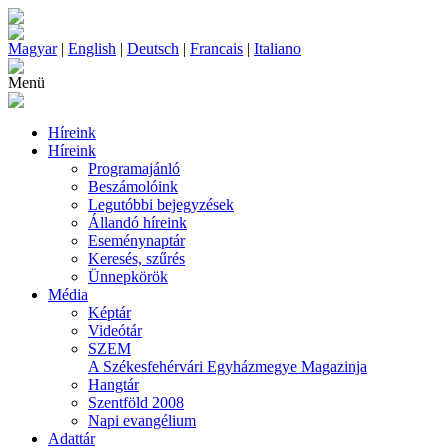
Magyar
|
English
|
Deutsch
|
Francais
|
Italiano
Menü
Híreink
Híreink
Programajánló
Beszámolóink
Legutóbbi bejegyzések
Állandó híreink
Eseménynaptár
Keresés, szűrés
Ünnepkörök
Média
Képtár
Videótár
SZEM
A Székesfehérvári Egyházmegye Magazinja
Hangtár
Szentföld 2008
Napi evangélium
Adattár