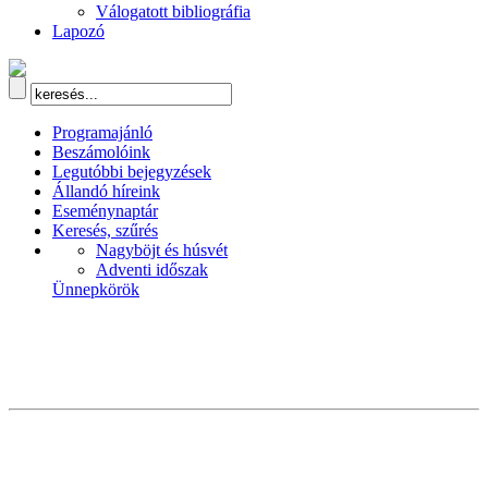
Válogatott bibliográfia
Lapozó
Programajánló
Beszámolóink
Legutóbbi bejegyzések
Állandó híreink
Eseménynaptár
Keresés, szűrés
Nagyböjt és húsvét
Adventi időszak
Ünnepkörök