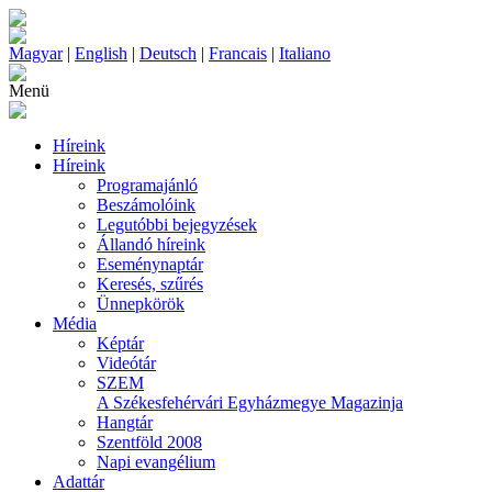
Magyar
|
English
|
Deutsch
|
Francais
|
Italiano
Menü
Híreink
Híreink
Programajánló
Beszámolóink
Legutóbbi bejegyzések
Állandó híreink
Eseménynaptár
Keresés, szűrés
Ünnepkörök
Média
Képtár
Videótár
SZEM
A Székesfehérvári Egyházmegye Magazinja
Hangtár
Szentföld 2008
Napi evangélium
Adattár