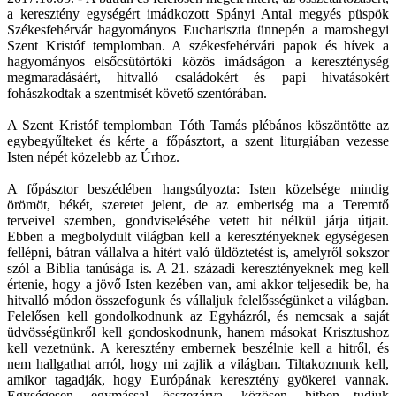
a keresztény egységért imádkozott Spányi Antal megyés püspök
Székesfehérvár hagyományos Eucharisztia ünnepén a maroshegyi
Szent Kristóf templomban. A székesfehérvári papok és hívek a
hagyományos elsőcsütörtöki közös imádságon a kereszténység
megmaradásáért, hitvalló családokért és papi hivatásokért
fohászkodtak a szentmisét követő szentórában.
A Szent Kristóf templomban Tóth Tamás plébános köszöntötte az
egybegyűlteket és kérte a főpásztort, a szent liturgiában vezesse
Isten népét közelebb az Úrhoz.
A főpásztor beszédében hangsúlyozta: Isten közelsége mindig
örömöt, békét, szeretet jelent, de az emberiség ma a Teremtő
terveivel szemben, gondviselésébe vetett hit nélkül járja útjait.
Ebben a megbolydult világban kell a keresztényeknek egységesen
fellépni, bátran vállalva a hitért való üldöztetést is, amelyről sokszor
szól a Biblia tanúsága is. A 21. századi keresztényeknek meg kell
értenie, hogy a jövő Isten kezében van, ami akkor teljesedik be, ha
hitvalló módon összefogunk és vállaljuk felelősségünket a világban.
Felelősen kell gondolkodnunk az Egyházról, és nemcsak a saját
üdvösségünkről kell gondoskodnunk, hanem másokat Krisztushoz
kell vezetnünk. A keresztény embernek beszélnie kell a hitről, és
nem hallgathat arról, hogy mi zajlik a világban. Tiltakoznunk kell,
amikor tagadják, hogy Európának keresztény gyökerei vannak.
Egységesen, egymással összezárva, közösen, hitben tudjuk