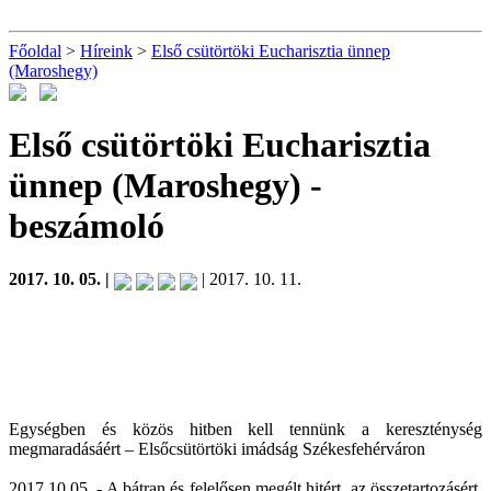
Főoldal
>
Híreink
>
Első csütörtöki Eucharisztia ünnep
(Maroshegy)
Első csütörtöki Eucharisztia
ünnep (Maroshegy)
-
beszámoló
2017. 10. 05. |
| 2017. 10. 11.
Egységben és közös hitben kell tennünk a kereszténység
megmaradásáért – Elsőcsütörtöki imádság Székesfehérváron
2017.10.05. - A bátran és felelősen megélt hitért, az összetartozásért,