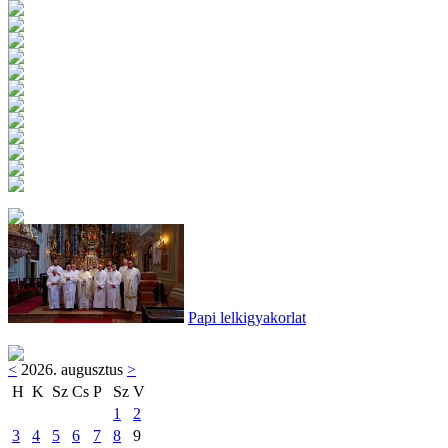
Papi lelkigyakorlat
<
2026. augusztus
>
H
K
Sz
Cs
P
Sz
V
1
2
3
4
5
6
7
8
9