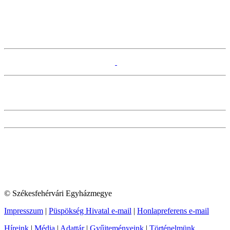
© Székesfehérvári Egyházmegye
Impresszum
|
Püspökség Hivatal e-mail
|
Honlapreferens e-mail
Híreink
|
Média
|
Adattár
|
Gyűjteményeink
|
Történelmünk