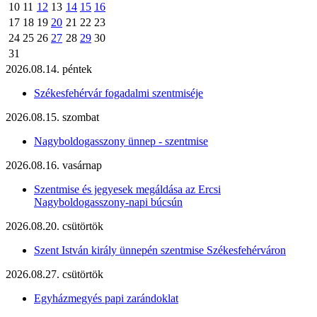
10
11
12
13
14
15
16
17
18
19
20
21
22
23
24
25
26
27
28
29
30
31
2026.08.14. péntek
Székesfehérvár fogadalmi szentmiséje
2026.08.15. szombat
Nagyboldogasszony ünnep - szentmise
2026.08.16. vasárnap
Szentmise és jegyesek megáldása az Ercsi
Nagyboldogasszony-napi búcsún
2026.08.20. csütörtök
Szent István király ünnepén szentmise Székesfehérváron
2026.08.27. csütörtök
Egyházmegyés papi zarándoklat