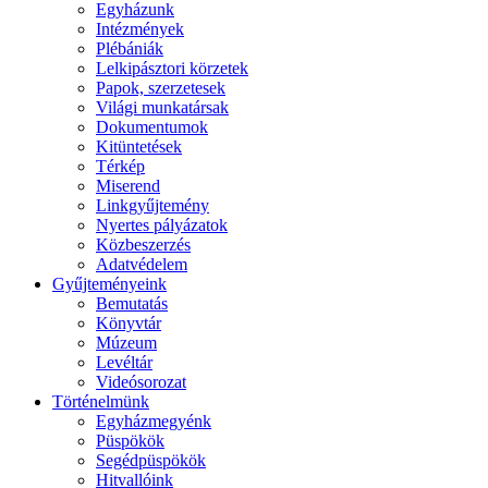
Egyházunk
Intézmények
Plébániák
Lelkipásztori körzetek
Papok, szerzetesek
Világi munkatársak
Dokumentumok
Kitüntetések
Térkép
Miserend
Linkgyűjtemény
Nyertes pályázatok
Közbeszerzés
Adatvédelem
Gyűjteményeink
Bemutatás
Könyvtár
Múzeum
Levéltár
Videósorozat
Történelmünk
Egyházmegyénk
Püspökök
Segédpüspökök
Hitvallóink