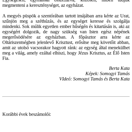
megmenteni a kereszténységet, az egyházat.
A megyés püspök a szentórában tartott imájában arra kérte az Urat,
szűnjön meg a széthúzás, és az egységet keresse és szolgálja
mindenki. Sok múlik egyetlen ember hűségén és kitartásán is, aki az
egységért dolgozik, de nagy szükség van Isten egész népének
megerősödésére az egyházban. A főpásztor arra kérte az
Oltáriszentségben jelenlevő Krisztust, erősítse meg követőit abban,
amit az utolsó vacsorakor hagyott ránk: az egység által menekülhet
meg a világ, amely ezáltal elhiszi, hogy Jézus Krisztus, az Élő Isten
Fia.
Berta Kata
Képek: Somogyi Tamás
VIdeó: Somogyi Tamás és Berta Kata
Korábbi évek beszámolói: