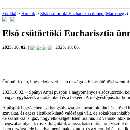
Főoldal
>
Híreink
>
Első csütörtöki Eucharisztia ünnep (Maroshegy)
Első csütörtöki Eucharisztia ü
2025. 10. 02. |
| 2025. 10. 06.
Örömünk oka, hogy elérkezett Isten országa – Elsőcsütörtöki szentm
2025.10.02. – Spányi Antal püspök a hagyományos elsőcsütörtöki közö
magyar egyházért, a családokért és a békéért. A megyésfőpásztor homíl
A püspök beszédében azt hangsúlyozta, az apostolok hittel és erővel hi
szavakat, és egész életükre kiható valósággá vált, de sokakban inkább
de számukra is igaz, hogy elközelgett Isten uralma. És vannak, akik n
megszabaduljanak rossz dolgaiktól, a rossz hatásoktól, arra viszont n
Isten országa felé haladva megállnak az úton, és azt gondolják, nekik 