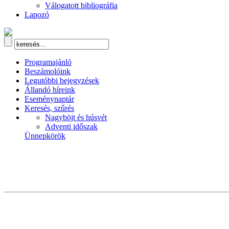
Válogatott bibliográfia
Lapozó
Programajánló
Beszámolóink
Legutóbbi bejegyzések
Állandó híreink
Eseménynaptár
Keresés, szűrés
Nagyböjt és húsvét
Adventi időszak
Ünnepkörök