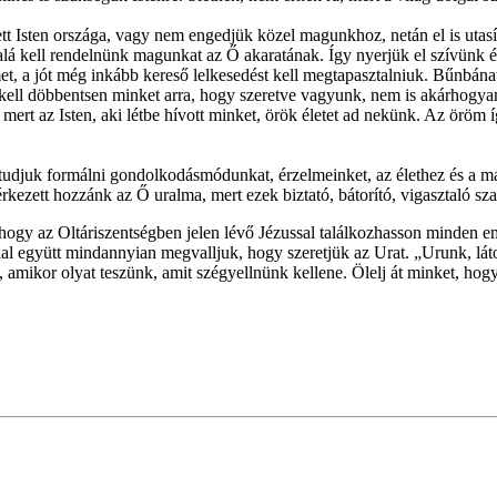
sten országa, vagy nem engedjük közel magunkhoz, netán el is utasítju
alá kell rendelnünk magunkat az Ő akaratának. Így nyerjük el szívünk és
 a jót még inkább kereső lelkesedést kell megtapasztalniuk. Bűnbánatot 
 rá kell döbbentsen minket arra, hogy szeretve vagyunk, nem is akárhog
 mert az Isten, aki létbe hívott minket, örök életet ad nekünk. Az öröm
 tudjuk formálni gondolkodásmódunkat, érzelmeinket, az élethez és a má
érkezett hozzánk az Ő uralma, mert ezek biztató, bátorító, vigasztaló s
hogy az Oltáriszentségben jelen lévő Jézussal találkozhasson minden em
ollal együtt mindannyian megvalljuk, hogy szeretjük az Urat. „Urunk, l
is, amikor olyat teszünk, amit szégyellnünk kellene. Ölelj át minket, h