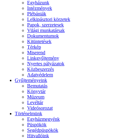
Egyházunk
Intézmények
Plébániák
Lelkipásztori körzetek
Papok, szerzetesek
Világi munkatársak
Dokumentumok
Kitüntetések
Térkép
Miserend
Linkgyűjtemény
Nyertes pályázatok
Közbeszerzés
Adatvédelem
Gyűjteményeink
Bemutatás
Könyvtár
Múzeum
Levéltár
Videósorozat
Történelmünk
Egyházmegyénk
Püspökök
Segédpüspökök
Hitvallóink