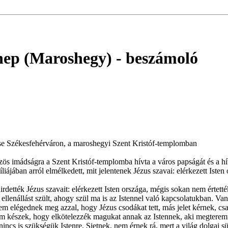
nnep (Maroshegy)
- beszámoló
ise Székesfehérváron, a maroshegyi Szent Kristóf-templomban
s imádságra a Szent Kristóf-templomba hívta a város papságát és a híve
iájában arról elmélkedett, mit jelentenek Jézus szavai: elérkezett Ist
rdették Jézus szavait: elérkezett Isten országa, mégis sokan nem értetté
 ellenállást szült, ahogy szül ma is az Istennel való kapcsolatukban. V
em elégednek meg azzal, hogy Jézus csodákat tett, más jelet kérnek, csa
em készek, hogy elkötelezzék magukat annak az Istennek, aki megteremte
nincs is szükségük Istenre. Sietnek, nem érnek rá, mert a világ dolgai s