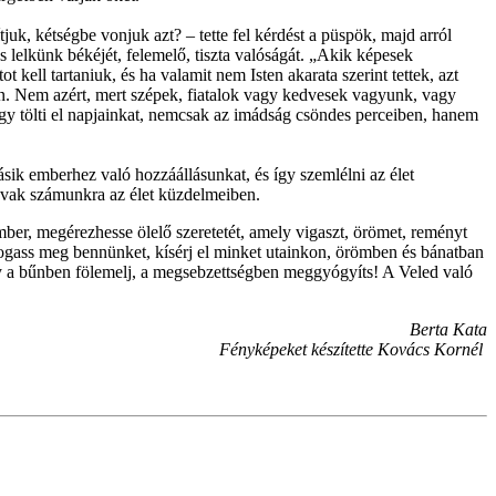
k, kétségbe vonjuk azt? – tette fel kérdést a püspök, majd arról
 lelkünk békéjét, felemelő, tiszta valóságát. „Akik képesek
kell tartaniuk, és ha valamit nem Isten akarata szerint tettek, azt
yan. Nem azért, mert szépek, fiatalok vagy kedvesek vagyunk, vagy
 így tölti el napjainkat, nemcsak az imádság csöndes perceiben, hanem
sik emberhez való hozzáállásunkat, és így szemlélni az élet
zavak számunkra az élet küzdelmeiben.
ber, megérezhesse ölelő szeretetét, amely vigaszt, örömet, reményt
átogass meg bennünket, kísérj el minket utainkon, örömben és bánatban
ogy a bűnben fölemelj, a megsebzettségben meggyógyíts! A Veled való
Berta Kata
Fényképeket készítette Kovács Kornél