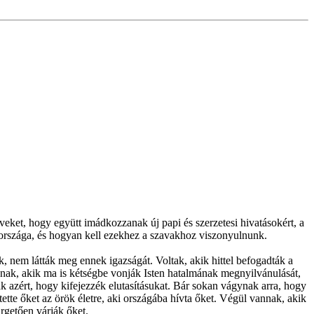
ket, hogy együtt imádkozzanak új papi és szerzetesi hivatásokért, a
en országa, és hogyan kell ezekhez a szavakhoz viszonyulnunk.
k, nem látták meg ennek igazságát. Voltak, akik hittel befogadták a
annak, akik ma is kétségbe vonják Isten hatalmának megnyilvánulását,
k azért, hogy kifejezzék elutasításukat. Bár sokan vágynak arra, hogy
tte őket az örök életre, aki országába hívta őket. Végül vannak, akik
ürgetően várják őket.