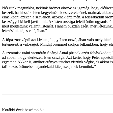
Nézzünk magunkba, nekünk örömet okoz-e az igazság, hogy elérkezett I
beszélt, ha hisszük Isten kegyelmének és szeretetének uralmát, akkor 
elmélkedni ezeken a szavakon, azoknak értelmén, a felszabadult örömet,
készséggel ki kell javítaniuk. Az Isten országa feletti öröm ugyanis
mert megtettünk valamit Istenért. Hanem pusztán azért, mert létezünk,
létezésünk teljes valójában.”
A főpásztor végül azt kívánta, hogy Isten országában való mély hittel
történéseit, a valóságot. Mindig örömmel szóljon lelkünkben, hogy el
A szentmise utáni szentórán Spányi Antal püspök azért fohászkodott, 
ad abban, hogy elérkezett Isten országa. Azt kérte, hogy Péter apost
egyaránt. Akkor is, amikor erényes tetteket viszünk végbe, és akkor 
találkozás örömében, ajándékaid kiteljesedjenek bennünk.”
Korábbi évek beszámolói: