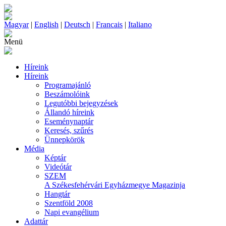
Magyar
|
English
|
Deutsch
|
Francais
|
Italiano
Menü
Híreink
Híreink
Programajánló
Beszámolóink
Legutóbbi bejegyzések
Állandó híreink
Eseménynaptár
Keresés, szűrés
Ünnepkörök
Média
Képtár
Videótár
SZEM
A Székesfehérvári Egyházmegye Magazinja
Hangtár
Szentföld 2008
Napi evangélium
Adattár