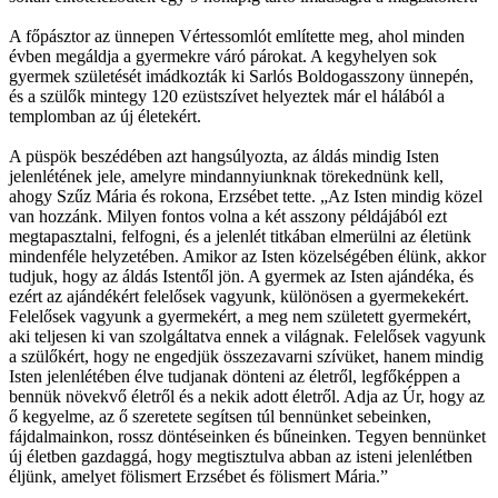
A főpásztor az ünnepen Vértessomlót említette meg, ahol minden
évben megáldja a gyermekre váró párokat. A kegyhelyen sok
gyermek születését imádkozták ki Sarlós Boldogasszony ünnepén,
és a szülők mintegy 120 ezüstszívet helyeztek már el hálából a
templomban az új életekért.
A püspök beszédében azt hangsúlyozta, az áldás mindig Isten
jelenlétének jele, amelyre mindannyiunknak törekednünk kell,
ahogy Szűz Mária és rokona, Erzsébet tette. „Az Isten mindig közel
van hozzánk. Milyen fontos volna a két asszony példájából ezt
megtapasztalni, felfogni, és a jelenlét titkában elmerülni az életünk
mindenféle helyzetében. Amikor az Isten közelségében élünk, akkor
tudjuk, hogy az áldás Istentől jön. A gyermek az Isten ajándéka, és
ezért az ajándékért felelősek vagyunk, különösen a gyermekekért.
Felelősek vagyunk a gyermekért, a meg nem született gyermekért,
aki teljesen ki van szolgáltatva ennek a világnak. Felelősek vagyunk
a szülőkért, hogy ne engedjük összezavarni szívüket, hanem mindig
Isten jelenlétében élve tudjanak dönteni az életről, legfőképpen a
bennük növekvő életről és a nekik adott életről. Adja az Úr, hogy az
ő kegyelme, az ő szeretete segítsen túl bennünket sebeinken,
fájdalmainkon, rossz döntéseinken és bűneinken. Tegyen bennünket
új életben gazdaggá, hogy megtisztulva abban az isteni jelenlétben
éljünk, amelyet fölismert Erzsébet és fölismert Mária.”