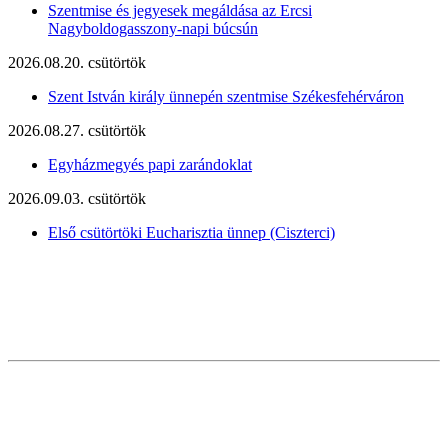
Szentmise és jegyesek megáldása az Ercsi
Nagyboldogasszony-napi búcsún
2026.08.20. csütörtök
Szent István király ünnepén szentmise Székesfehérváron
2026.08.27. csütörtök
Egyházmegyés papi zarándoklat
2026.09.03. csütörtök
Első csütörtöki Eucharisztia ünnep (Ciszterci)