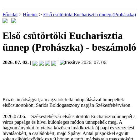
Főoldal
>
Híreink
>
Első csütörtöki Eucharisztia ünnep (Prohászka)
Első csütörtöki Eucharisztia
ünnep (Prohászka)
- beszámoló
2026. 07. 02. |
|
2026. 07. 06.
Közös imádsággal, a magzatok lelki adoptálásával ünnepeltek
elsőcsütörtökön, Sarlós Boldogasszony napján Székesfehérváron
2026.07.06. – Székesfehérvár elsőcsütörtöki Eucharisztia-ünnepét a
város papsága és hívei különleges módon ünnepelték meg. A
hagyományokat folytatva közösen imádkoztak új papi és szerzetesi
hivatásokért, a családokért, majd Spányi Antal püspökkel együtt
sokan elköteleződtek egy 9 hónapig tartó imádságra a magzatokért.