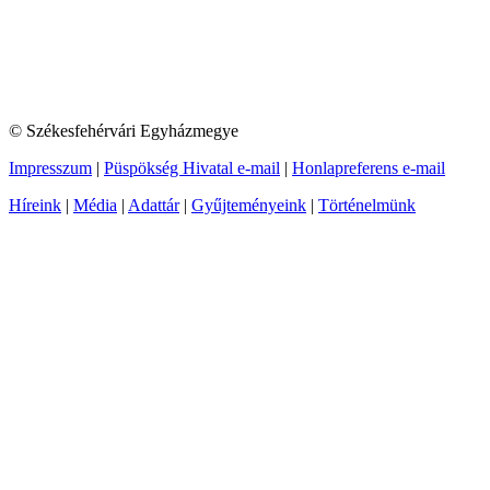
© Székesfehérvári Egyházmegye
Impresszum
|
Püspökség Hivatal e-mail
|
Honlapreferens e-mail
Híreink
|
Média
|
Adattár
|
Gyűjteményeink
|
Történelmünk