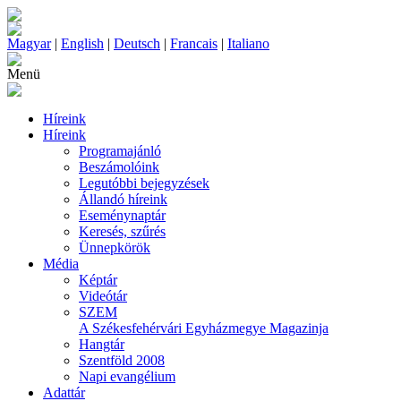
Magyar
|
English
|
Deutsch
|
Francais
|
Italiano
Menü
Híreink
Híreink
Programajánló
Beszámolóink
Legutóbbi bejegyzések
Állandó híreink
Eseménynaptár
Keresés, szűrés
Ünnepkörök
Média
Képtár
Videótár
SZEM
A Székesfehérvári Egyházmegye Magazinja
Hangtár
Szentföld 2008
Napi evangélium
Adattár