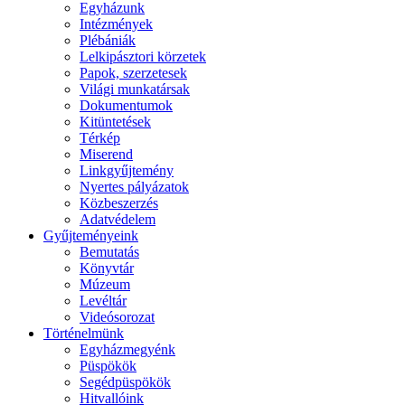
Egyházunk
Intézmények
Plébániák
Lelkipásztori körzetek
Papok, szerzetesek
Világi munkatársak
Dokumentumok
Kitüntetések
Térkép
Miserend
Linkgyűjtemény
Nyertes pályázatok
Közbeszerzés
Adatvédelem
Gyűjteményeink
Bemutatás
Könyvtár
Múzeum
Levéltár
Videósorozat
Történelmünk
Egyházmegyénk
Püspökök
Segédpüspökök
Hitvallóink