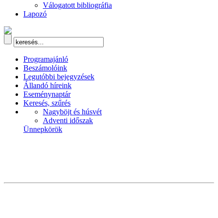
Válogatott bibliográfia
Lapozó
Programajánló
Beszámolóink
Legutóbbi bejegyzések
Állandó híreink
Eseménynaptár
Keresés, szűrés
Nagyböjt és húsvét
Adventi időszak
Ünnepkörök