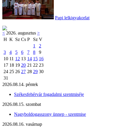
Papi lelkigyakorlat
<
2026. augusztus
>
H
K
Sz
Cs
P
Sz
V
1
2
3
4
5
6
7
8
9
10
11
12
13
14
15
16
17
18
19
20
21
22
23
24
25
26
27
28
29
30
31
2026.08.14. péntek
Székesfehérvár fogadalmi szentmiséje
2026.08.15. szombat
Nagyboldogasszony ünnep - szentmise
2026.08.16. vasárnap