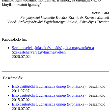
fiatalok igent tudjanak mondani az Istennek, és elfogadják az Ő
kinyilatkoztatott igazságát.
Berta Kata
Fényképeket készítette Kovács Kornél és Kovács Marcell
Videó: Székesfehérvári Egyházmegyei Stúdió, Körtvélyes Tivadar
Kapcsolódó hír:
Szentmisefelajánlások és imádságok a magzatokért a
Székesfehérvári Egyházmegyében
2026.07.02.
Beszámolók:
Első csütörtöki Eucharisztia ünnep (Prohászka)
- beszámoló
2011.07.07.
Első csütörtöki Eucharisztia ünnep (Prohászka)
- beszámoló
2015.07.02.
Első csütörtöki Eucharisztia ünnep (Prohászka)
- beszámoló
2016.07.07.