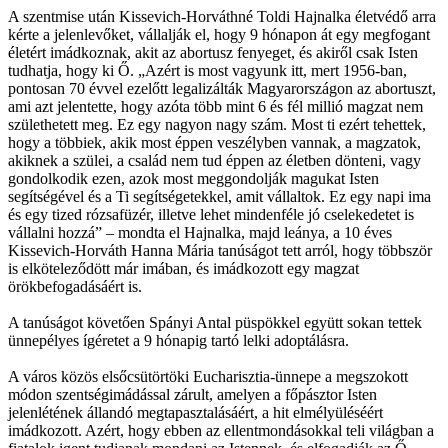
A szentmise után Kissevich-Horváthné Toldi Hajnalka életvédő arra
kérte a jelenlevőket, vállalják el, hogy 9 hónapon át egy megfogant
életért imádkoznak, akit az abortusz fenyeget, és akiről csak Isten
tudhatja, hogy ki Ő. „Azért is most vagyunk itt, mert 1956-ban,
pontosan 70 évvel ezelőtt legalizálták Magyarországon az abortuszt,
ami azt jelentette, hogy azóta több mint 6 és fél millió magzat nem
születhetett meg. Ez egy nagyon nagy szám. Most ti ezért tehettek,
hogy a többiek, akik most éppen veszélyben vannak, a magzatok,
akiknek a szülei, a család nem tud éppen az életben dönteni, vagy
gondolkodik ezen, azok most meggondolják magukat Isten
segítségével és a Ti segítségetekkel, amit vállaltok. Ez egy napi ima
és egy tized rózsafüzér, illetve lehet mindenféle jó cselekedetet is
vállalni hozzá” – mondta el Hajnalka, majd leánya, a 10 éves
Kissevich-Horváth Hanna Mária tanúságot tett arról, hogy többször
is elköteleződött már imában, és imádkozott egy magzat
örökbefogadásáért is.
A tanúságot követően Spányi Antal püspökkel együtt sokan tettek
ünnepélyes ígéretet a 9 hónapig tartó lelki adoptálásra.
A város közös elsőcsütörtöki Eucharisztia-ünnepe a megszokott
módon szentségimádással zárult, amelyen a főpásztor Isten
jelenlétének állandó megtapasztalásáért, a hit elmélyüléséért
imádkozott. Azért, hogy ebben az ellentmondásokkal teli világban a