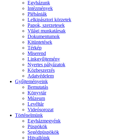
Egyházunk
Intézmények
Plébániák
Lelkipásztori körzetek
Papok, szerzetesek
Világi munkatársak
Dokumentumok
Kitüntetések
Térkép
Miserend
Linkgyűjtemény
Nyertes pályázatok
Közbeszerzés
Adatvédelem
Gyűjteményeink
Bemutatás
Könyvtár
Múzeum
Levéltár
Videósorozat
Történelmünk
Egyházmegyénk
Püspökök
Segédpüspökök
Hitvallóink