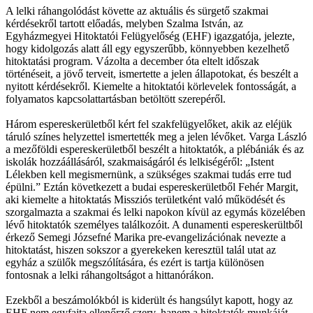
A lelki ráhangolódást követte az aktuális és sürgető szakmai
kérdésekről tartott előadás, melyben Szalma István, az
Egyházmegyei Hitoktatói Felügyelőség (EHF) igazgatója, jelezte,
hogy kidolgozás alatt áll egy egyszerűbb, könnyebben kezelhető
hitoktatási program. Vázolta a december óta eltelt időszak
történéseit, a jövő terveit, ismertette a jelen állapotokat, és beszélt a
nyitott kérdésekről. Kiemelte a hitoktatói körlevelek fontosságát, a
folyamatos kapcsolattartásban betöltött szerepéről.
Három espereskerületből kért fel szakfelügyelőket, akik az eléjük
táruló színes helyzettel ismertették meg a jelen lévőket. Varga László
a mezőföldi espereskerületből beszélt a hitoktatók, a plébániák és az
iskolák hozzáállásáról, szakmaiságáról és lelkiségéről: „Istent
Lélekben kell megismernünk, a szükséges szakmai tudás erre tud
épülni.” Eztán következett a budai espereskerületből Fehér Margit,
aki kiemelte a hitoktatás Missziós területként való működését és
szorgalmazta a szakmai és lelki napokon kívül az egymás közelében
lévő hitoktatók személyes találkozóit. A dunamenti espereskerültből
érkező Semegi Józsefné Marika pre-evangelizációnak nevezte a
hitoktatást, hiszen sokszor a gyerekeken keresztül talál utat az
egyház a szülők megszólítására, és ezért is tartja különösen
fontosnak a lelki ráhangoltságot a hittanórákon.
Ezekből a beszámolókból is kiderült és hangsúlyt kapott, hogy az
EHF nem egyfajta ellenőrző szerv, hanem a hitoktatók munkáját