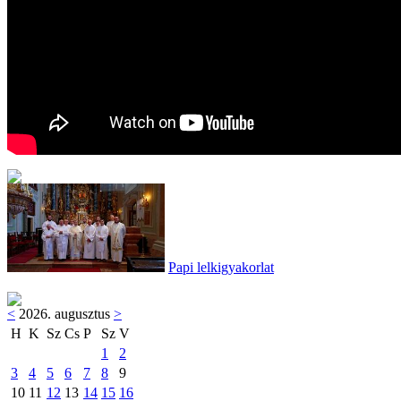
Papi lelkigyakorlat
<
2026. augusztus
>
H
K
Sz
Cs
P
Sz
V
1
2
3
4
5
6
7
8
9
10
11
12
13
14
15
16