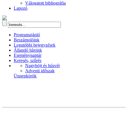
Válogatott bibliográfia
Lapozó
Programajánló
Beszámolóink
Legutóbbi bejegyzések
Állandó híreink
Eseménynaptár
Keresés, szűrés
Nagyböjt és húsvét
Adventi időszak
Ünnepkörök