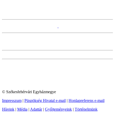
© Székesfehérvári Egyházmegye
Impresszum
|
Püspökség Hivatal e-mail
|
Honlapreferens e-mail
Híreink
|
Média
|
Adattár
|
Gyűjteményeink
|
Történelmünk