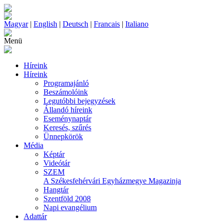
Magyar
|
English
|
Deutsch
|
Francais
|
Italiano
Menü
Híreink
Híreink
Programajánló
Beszámolóink
Legutóbbi bejegyzések
Állandó híreink
Eseménynaptár
Keresés, szűrés
Ünnepkörök
Média
Képtár
Videótár
SZEM
A Székesfehérvári Egyházmegye Magazinja
Hangtár
Szentföld 2008
Napi evangélium
Adattár