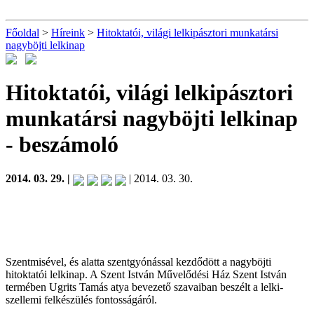
Főoldal
>
Híreink
>
Hitoktatói, világi lelkipásztori munkatársi
nagyböjti lelkinap
Hitoktatói, világi lelkipásztori
munkatársi nagyböjti lelkinap
- beszámoló
2014. 03. 29. |
| 2014. 03. 30.
Szentmisével, és alatta szentgyónással kezdődött a nagyböjti
hitoktatói lelkinap. A Szent István Művelődési Ház Szent István
termében Ugrits Tamás atya bevezető szavaiban beszélt a lelki-
szellemi felkészülés fontosságáról.