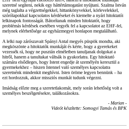
szeretné segíteni, nekik egy háttértámogatást nyújtani. Szalma István
még taglalta a végzettségekkel, hittankönyvekkel, körlevelekkel,
szórólapokkal kapcsolatos kérdéseket és kiemelte a nyári hitoktatói
lelkinapok fontosságát. Bátorítanak minden hitoktatót, hogy
problémás kérdések esetében vegyék fel a kapcsolatot az EHF-fel,
melynek elérhetősége az egyházmegyei honlapon megtalálható.
A lelki nap zárószavait Spányi Antal megyés püspök mondta, aki
megköszönte a hitoktatók munkáját és kérte, hogy a gyerekeket
vezessék rá, hogy ne pusztán elméletben tanuljanak dolgokat a
hitről, hanem a tanultakat váltsák is gyakorlatra. Egy hitoktató
számára elsődleges, hogy Istent engedje át személyén keresztül a
gyermekekhez – hiszen Istennel való személyes kapcsolatra
szeretnénk mindenkit meghívni. Isten öröme legyen bennünk – ha
ezt hordozzuk, akkor missziós munkát tudunk végezni.
Imádság előzte meg a szeretetlakomát, mely során lehetőség volt a
személyes beszélgetésekre, találkozásokra.
- Marian -
Videót készítette: Somogyi Tamás és BPK