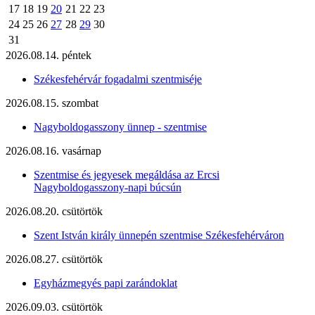
17
18
19
20
21
22
23
24
25
26
27
28
29
30
31
2026.08.14. péntek
Székesfehérvár fogadalmi szentmiséje
2026.08.15. szombat
Nagyboldogasszony ünnep - szentmise
2026.08.16. vasárnap
Szentmise és jegyesek megáldása az Ercsi
Nagyboldogasszony-napi búcsún
2026.08.20. csütörtök
Szent István király ünnepén szentmise Székesfehérváron
2026.08.27. csütörtök
Egyházmegyés papi zarándoklat
2026.09.03. csütörtök