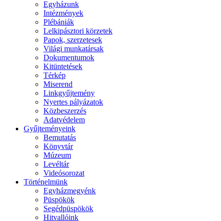
Egyházunk
Intézmények
Plébániák
Lelkipásztori körzetek
Papok, szerzetesek
Világi munkatársak
Dokumentumok
Kitüntetések
Térkép
Miserend
Linkgyűjtemény
Nyertes pályázatok
Közbeszerzés
Adatvédelem
Gyűjteményeink
Bemutatás
Könyvtár
Múzeum
Levéltár
Videósorozat
Történelmünk
Egyházmegyénk
Püspökök
Segédpüspökök
Hitvallóink