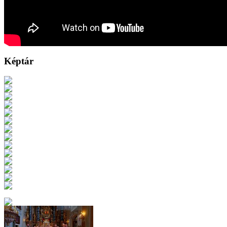
Képtár