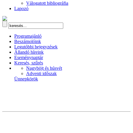
Válogatott bibliográfia
Lapozó
Programajánló
Beszámolóink
Legutóbbi bejegyzések
Állandó híreink
Eseménynaptár
Keresés, szűrés
Nagyböjt és húsvét
Adventi időszak
Ünnepkörök