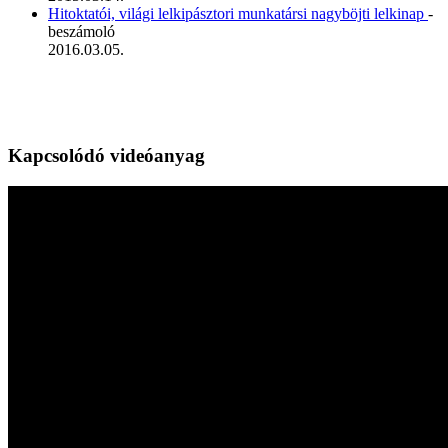
Hitoktatói, világi lelkipásztori munkatársi nagyböjti lelkinap
-
beszámoló
2016.03.05.
Kapcsolódó videóanyag