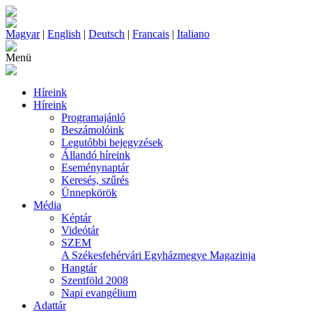
Magyar
|
English
|
Deutsch
|
Francais
|
Italiano
Menü
Híreink
Híreink
Programajánló
Beszámolóink
Legutóbbi bejegyzések
Állandó híreink
Eseménynaptár
Keresés, szűrés
Ünnepkörök
Média
Képtár
Videótár
SZEM
A Székesfehérvári Egyházmegye Magazinja
Hangtár
Szentföld 2008
Napi evangélium
Adattár