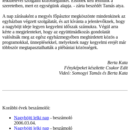
lelkületével szolgálni közösségünket. Elsőnek kell lennünk a
szeretetben, mert ez egységünk alapja. - zárta beszédét Tamás atya.
A nap zárásaként a megyés főpásztor megköszönte mindenkinek az
egyházban végzett szolgálatát, és azt kívánta a jelenlevőknek, hogy
a nagyböjt ideje legyen kegyelmi időszak számukra. Végül arra
kérte a megjelenteket, hogy az együttimádkozás gondolatát
valósítsák meg az egész egyházmegyében meghirdetett közös a
programokkal, ünneplésekkel, melyeknek nagy kegyelmi erejét már
többször megtapasztalhatták a plébániai közösségek.
Berta Kata
Fényképeket készítette Csukor Edit
Videó: Somogyi Tamás és Berta Kata
Korábbi évek beszámolói:
Nagyböjti lelki nap
- beszámoló
2006.03.04.
Nagyböjti lelki nap
- beszámoló