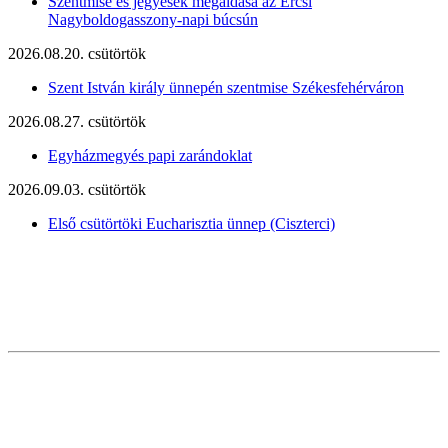
Szentmise és jegyesek megáldása az Ercsi
Nagyboldogasszony-napi búcsún
2026.08.20. csütörtök
Szent István király ünnepén szentmise Székesfehérváron
2026.08.27. csütörtök
Egyházmegyés papi zarándoklat
2026.09.03. csütörtök
Első csütörtöki Eucharisztia ünnep (Ciszterci)