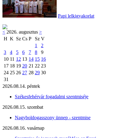
Papi lelkigyakorlat
<
2026. augusztus
>
H
K
Sz
Cs
P
Sz
V
1
2
3
4
5
6
7
8
9
10
11
12
13
14
15
16
17
18
19
20
21
22
23
24
25
26
27
28
29
30
31
2026.08.14. péntek
Székesfehérvár fogadalmi szentmiséje
2026.08.15. szombat
Nagyboldogasszony ünnep - szentmise
2026.08.16. vasárnap