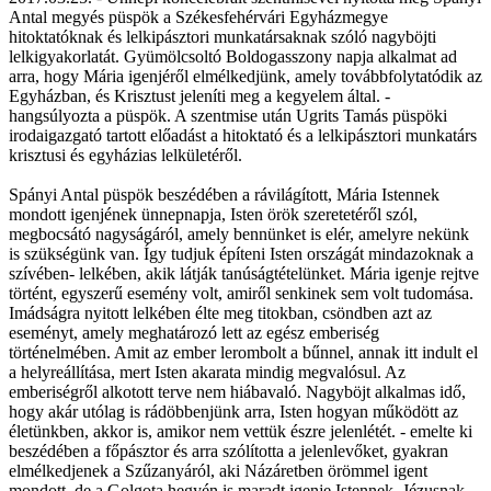
Antal megyés püspök a Székesfehérvári Egyházmegye
hitoktatóknak és lelkipásztori munkatársaknak szóló nagyböjti
lelkigyakorlatát. Gyümölcsoltó Boldogasszony napja alkalmat ad
arra, hogy Mária igenjéről elmélkedjünk, amely továbbfolytatódik az
Egyházban, és Krisztust jeleníti meg a kegyelem által. -
hangsúlyozta a püspök. A szentmise után Ugrits Tamás püspöki
irodaigazgató tartott előadást a hitoktató és a lelkipásztori munkatárs
krisztusi és egyházias lelkületéről.
Spányi Antal püspök beszédében a rávilágított, Mária Istennek
mondott igenjének ünnepnapja, Isten örök szeretetéről szól,
megbocsátó nagyságáról, amely bennünket is elér, amelyre nekünk
is szükségünk van. Így tudjuk építeni Isten országát mindazoknak a
szívében- lelkében, akik látják tanúságtételünket. Mária igenje rejtve
történt, egyszerű esemény volt, amiről senkinek sem volt tudomása.
Imádságra nyitott lelkében élte meg titokban, csöndben azt az
eseményt, amely meghatározó lett az egész emberiség
történelmében. Amit az ember lerombolt a bűnnel, annak itt indult el
a helyreállítása, mert Isten akarata mindig megvalósul. Az
emberiségről alkotott terve nem hiábavaló. Nagyböjt alkalmas idő,
hogy akár utólag is rádöbbenjünk arra, Isten hogyan működött az
életünkben, akkor is, amikor nem vettük észre jelenlétét. - emelte ki
beszédében a főpásztor és arra szólította a jelenlevőket, gyakran
elmélkedjenek a Szűzanyáról, aki Názáretben örömmel igent
mondott, de a Golgota hegyén is maradt igenje Istennek. Jézusnak,