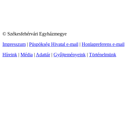
© Székesfehérvári Egyházmegye
Impresszum
|
Püspökség Hivatal e-mail
|
Honlapreferens e-mail
Híreink
|
Média
|
Adattár
|
Gyűjteményeink
|
Történelmünk