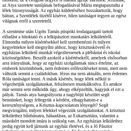
az Atya szeretete tanújának befogadásával Mária megtapasztalta a
lélek bizonyosságát. Az egyház küldetéséhez hozzátartozik, hogy
bátran, a Szentlélek tüzétől kísérve, hűen tanúságot tegyen az egész
világnak erről a szeretetről.
A szentmise után Ugrits Tamás püspöki irodaigazgató tartott
előadást a hitoktató és a lelkipásztori munkatárs lelkületéről.
Elmondta milyen kísértésekkel kell szembenézni és milyen
kegyelmekre kell megnyílni ahhoz, hogy krisztuskövető és
egyházias lelkületű munkát végezhessenek a plébániai és iskolai
közösségekben. Beszélt azokról a kísértésekről, amelyek elsősorban
arra irányulnak, hogy az egyházi szolgálatnak nincs értelme, az
emberek közömbösek, nem érdemes erőfeszítéseket tenni, mert nem
változik semmi a családokban. Jézus ma nem aktuális, nem érdemes
Róla tanúságot tenni. A másik kísértés, hogy lélek nélkül is
végezhetjük szolgálatunkat, felszínesen munkálkodva. És amikor
már semmi sem működik úgy, ahogy elképzeltük, hagyjuk el ezt a
pályát. Tamás atya hangsúlyozta a nagyböjti készület segít
bennünket, hogy feltegyük a kérdést, elhagyhatom-e a
kereszténységem, a Krisztus-kapcsolatom lényegét? Segít
megvizsgálni, milyen lélekkel végezzük szolgálatunkat. A krisztusi
lelkülethez bűnbánatra, hálaadásra, az Eukarisztiára, valamint a
másokért mondott imára is szükség van. Az egyházias lelkülethez
pedig együtt kell járnunk az egyház életével, és a Jó Pásztor