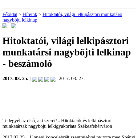
Főoldal
>
Híreink
>
Hitoktatói, világi lelkipásztori munkatársi
nagyböjti lelkinap
Hitoktatói, világi lelkipásztori
munkatársi nagyböjti lelkinap
- beszámoló
2017. 03. 25. |
| 2017. 03. 27.
Te legyél az első, aki szeret! - Hitoktatók és lelkipásztori
munkatársak nagyböjti lelkigyakorlata Székesfehérváron
2017.03.25. - Ünnepi koncelebrált szentmisével nyitotta meg Spányi