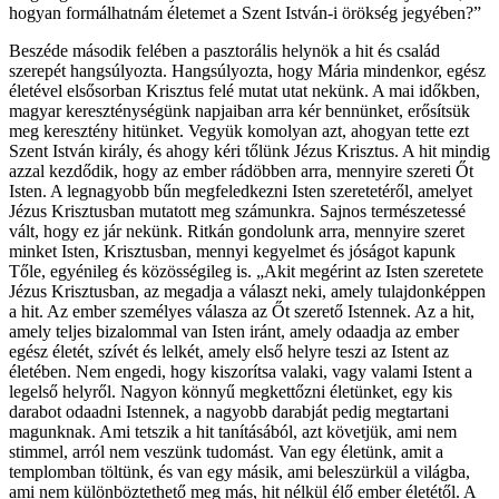
hogyan formálhatnám életemet a Szent István-i örökség jegyében?”
Beszéde második felében a pasztorális helynök a hit és család
szerepét hangsúlyozta. Hangsúlyozta, hogy Mária mindenkor, egész
életével elsősorban Krisztus felé mutat utat nekünk. A mai időkben,
magyar kereszténységünk napjaiban arra kér bennünket, erősítsük
meg keresztény hitünket. Vegyük komolyan azt, ahogyan tette ezt
Szent István király, és ahogy kéri tőlünk Jézus Krisztus. A hit mindig
azzal kezdődik, hogy az ember rádöbben arra, mennyire szereti Őt
Isten. A legnagyobb bűn megfeledkezni Isten szeretetéről, amelyet
Jézus Krisztusban mutatott meg számunkra. Sajnos természetessé
vált, hogy ez jár nekünk. Ritkán gondolunk arra, mennyire szeret
minket Isten, Krisztusban, mennyi kegyelmet és jóságot kapunk
Tőle, egyénileg és közösségileg is. „Akit megérint az Isten szeretete
Jézus Krisztusban, az megadja a választ neki, amely tulajdonképpen
a hit. Az ember személyes válasza az Őt szerető Istennek. Az a hit,
amely teljes bizalommal van Isten iránt, amely odaadja az ember
egész életét, szívét és lelkét, amely első helyre teszi az Istent az
életében. Nem engedi, hogy kiszorítsa valaki, vagy valami Istent a
legelső helyről. Nagyon könnyű megkettőzni életünket, egy kis
darabot odaadni Istennek, a nagyobb darabját pedig megtartani
magunknak. Ami tetszik a hit tanításából, azt követjük, ami nem
stimmel, arról nem veszünk tudomást. Van egy életünk, amit a
templomban töltünk, és van egy másik, ami beleszürkül a világba,
ami nem különböztethető meg más, hit nélkül élő ember életétől. A