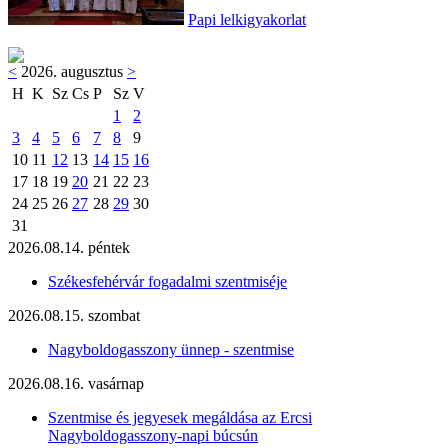
Papi lelkigyakorlat
<
2026. augusztus
>
H
K
Sz
Cs
P
Sz
V
1
2
3
4
5
6
7
8
9
10
11
12
13
14
15
16
17
18
19
20
21
22
23
24
25
26
27
28
29
30
31
2026.08.14. péntek
Székesfehérvár fogadalmi szentmiséje
2026.08.15. szombat
Nagyboldogasszony ünnep - szentmise
2026.08.16. vasárnap
Szentmise és jegyesek megáldása az Ercsi
Nagyboldogasszony-napi búcsún