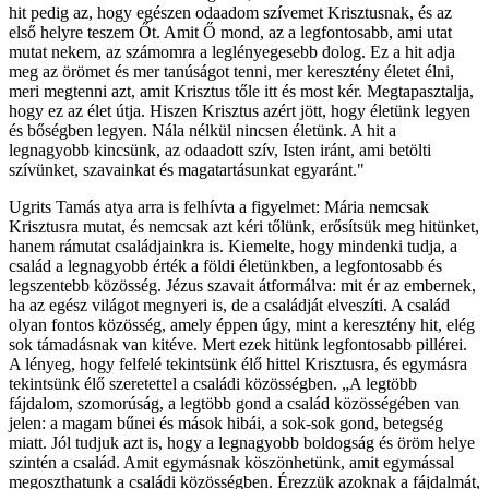
hit pedig az, hogy egészen odaadom szívemet Krisztusnak, és az
első helyre teszem Őt. Amit Ő mond, az a legfontosabb, ami utat
mutat nekem, az számomra a leglényegesebb dolog. Ez a hit adja
meg az örömet és mer tanúságot tenni, mer keresztény életet élni,
meri megtenni azt, amit Krisztus tőle itt és most kér. Megtapasztalja,
hogy ez az élet útja. Hiszen Krisztus azért jött, hogy életünk legyen
és bőségben legyen. Nála nélkül nincsen életünk. A hit a
legnagyobb kincsünk, az odaadott szív, Isten iránt, ami betölti
szívünket, szavainkat és magatartásunkat egyaránt."
Ugrits Tamás atya arra is felhívta a figyelmet: Mária nemcsak
Krisztusra mutat, és nemcsak azt kéri tőlünk, erősítsük meg hitünket,
hanem rámutat családjainkra is. Kiemelte, hogy mindenki tudja, a
család a legnagyobb érték a földi életünkben, a legfontosabb és
legszentebb közösség. Jézus szavait átformálva: mit ér az embernek,
ha az egész világot megnyeri is, de a családját elveszíti. A család
olyan fontos közösség, amely éppen úgy, mint a keresztény hit, elég
sok támadásnak van kitéve. Mert ezek hitünk legfontosabb pillérei.
A lényeg, hogy felfelé tekintsünk élő hittel Krisztusra, és egymásra
tekintsünk élő szeretettel a családi közösségben. „A legtöbb
fájdalom, szomorúság, a legtöbb gond a család közösségében van
jelen: a magam bűnei és mások hibái, a sok-sok gond, betegség
miatt. Jól tudjuk azt is, hogy a legnagyobb boldogság és öröm helye
szintén a család. Amit egymásnak köszönhetünk, amit egymással
megoszthatunk a családi közösségben. Érezzük azoknak a fájdalmát,