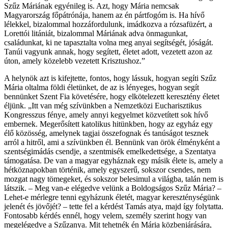
Szűz Máriának egyénileg is. Azt, hogy Mária nemcsak
Magyarország főpátrónája, hanem az én pártfogóm is. Ha hívő
lélekkel, bizalommal hozzáfordulunk, imádkozva a rózsafüzért, a
Lorettói litániát, bizalommal Máriának adva önmagunkat,
családunkat, ki ne tapasztalta volna meg anyai segítségét, jóságát.
Tanúi vagyunk annak, hogy segített, életet adott, vezetett azon az
úton, amely közelebb vezetett Krisztushoz.”
A helynök azt is kifejtette, fontos, hogy lássuk, hogyan segíti Szűz
Mária oltalma földi életünket, de az is lényeges, hogyan segít
bennünket Szent Fia követésére, hogy elkötelezett keresztény életet
éljünk. „Itt van még szívünkben a Nemzetközi Eucharisztikus
Kongresszus fénye, amely annyi kegyelmet közvetített sok hívő
embernek. Megerősített katolikus hitünkben, hogy az egyház egy
élő közösség, amelynek tagjai összefognak és tanúságot tesznek
arról a hitről, ami a szívünkben él. Bennünk van örök élményként a
szentségimádás csendje, a szentmisék emelkedettsége, a Szentatya
támogatása. De van a magyar egyháznak egy másik élete is, amely a
hétköznapokban történik, amely egyszerű, sokszor csendes, nem
mozgat nagy tömegeket, és sokszor belesimul a világba, talán nem is
látszik. – Meg van-e elégedve velünk a Boldogságos Szűz Mária? –
Lehet-e mérlegre tenni egyházunk életét, magyar kereszténységünk
jelenét és jövőjét? – tette fel a kérdést Tamás atya, majd így folytatta.
Fontosabb kérdés ennél, hogy velem, személy szerint hogy van
megelégedve a Szűzanya. Mit tehetnék én Mária közbenjárására,