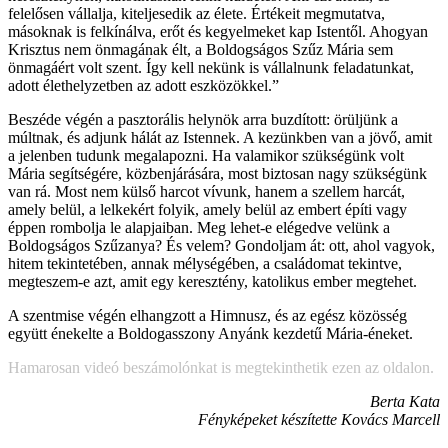
felelősen vállalja, kiteljesedik az élete. Értékeit megmutatva,
másoknak is felkínálva, erőt és kegyelmeket kap Istentől. Ahogyan
Krisztus nem önmagának élt, a Boldogságos Szűz Mária sem
önmagáért volt szent. Így kell nekünk is vállalnunk feladatunkat,
adott élethelyzetben az adott eszközökkel.”
Beszéde végén a pasztorális helynök arra buzdított: örüljünk a
múltnak, és adjunk hálát az Istennek. A kezünkben van a jövő, amit
a jelenben tudunk megalapozni. Ha valamikor szükségünk volt
Mária segítségére, közbenjárására, most biztosan nagy szükségünk
van rá. Most nem külső harcot vívunk, hanem a szellem harcát,
amely belül, a lelkekért folyik, amely belül az embert építi vagy
éppen rombolja le alapjaiban. Meg lehet-e elégedve velünk a
Boldogságos Szűzanya? És velem? Gondoljam át: ott, ahol vagyok,
hitem tekintetében, annak mélységében, a családomat tekintve,
megteszem-e azt, amit egy keresztény, katolikus ember megtehet.
A szentmise végén elhangzott a Himnusz, és az egész közösség
együtt énekelte a Boldogasszony Anyánk kezdetű Mária-éneket.
Hamarosan videó beszámolónkat is megtekinthetik ezen az oldalon.
Berta Kata
Fényképeket készítette Kovács Marcell