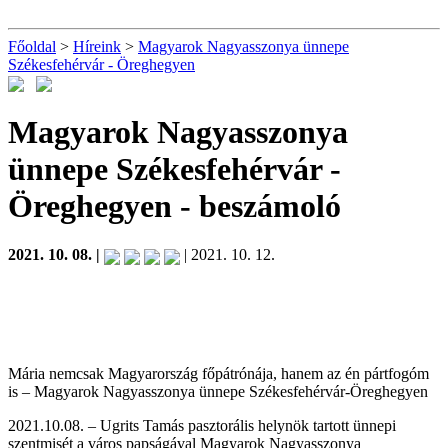
Főoldal
>
Híreink
>
Magyarok Nagyasszonya ünnepe
Székesfehérvár - Öreghegyen
Magyarok Nagyasszonya
ünnepe Székesfehérvár -
Öreghegyen
- beszámoló
2021. 10. 08. |
| 2021. 10. 12.
Mária nemcsak Magyarország főpátrónája, hanem az én pártfogóm
is – Magyarok Nagyasszonya ünnepe Székesfehérvár-Öreghegyen
2021.10.08.
–
Ugrits Tamás pasztorális helynök tartott ünnepi
szentmisét a város papságával Magyarok Nagyasszonya