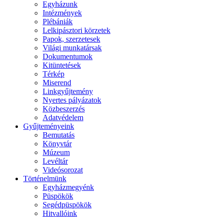
Egyházunk
Intézmények
Plébániák
Lelkipásztori körzetek
Papok, szerzetesek
Világi munkatársak
Dokumentumok
Kitüntetések
Térkép
Miserend
Linkgyűjtemény
Nyertes pályázatok
Közbeszerzés
Adatvédelem
Gyűjteményeink
Bemutatás
Könyvtár
Múzeum
Levéltár
Videósorozat
Történelmünk
Egyházmegyénk
Püspökök
Segédpüspökök
Hitvallóink