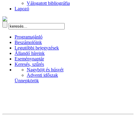
Válogatott bibliográfia
Lapozó
Programajánló
Beszámolóink
Legutóbbi bejegyzések
Állandó híreink
Eseménynaptár
Keresés, szűrés
Nagyböjt és húsvét
Adventi időszak
Ünnepkörök