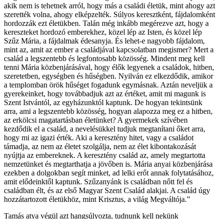
akik nem is tehetnek arról, hogy más a családi életük, mint ahogy azt
szerették volna, ahogy elképzelték. Súlyos keresztként, fájdalomként
hordozzák ezt életükben. Talán még inkább megérezve azt, hogy a
kereszteket hordozó emberekhez, közel lép az Isten, és közel lép
Szűz Mária, a fájdalmak édesanyja. És lehet-e nagyobb fájdalom,
mint az, amit az ember a családjával kapcsolatban megismer? Mert a
család a legszentebb és legfontosabb közösség. Mindent meg kell
tenni Mária közbenjárásával, hogy élők legyenek a családok, hitben,
szeretetben, egységben és hűségben. Nyilván ez elkezdődik, amikor
a templomban örök hűséget fogadunk egymásnak. Aztán neveljük a
gyerekeinket, hogy továbbadjuk azt az értéket, amit mi magunk is
Szent Istvántól, az egyházunktól kaptunk. De hogyan tekintsünk
arra, ami a legszentebb közösség, hogyan alapozza meg ez a hitben,
az erkölcsi magatartásban életünket? A gyermekek szívében
kezdődik el a család, a nevelésükkel tudjuk megtanítani őket arra,
hogy mi az igazi érték. Aki a keresztény hitet, vagy a családot
támadja, az nem az életet szolgálja, nem az élet kibontakozását
nyújtja az embereknek. A keresztény család az, amely megtartotta
nemzetünket és megtarthatja a jövőben is. Mária anyai közbenjárása
ezekben a dolgokban segít minket, ad lelki erőt annak folytatásához,
amit elődeinktől kaptunk. Szűzanyánk is családban nőtt fel és
családban élt, és az első Magyar Szent Család alakjai. A család úgy
hozzátartozott életükhöz, mint Krisztus, a világ Megváltója.”
Tamás atya végül azt hangsúlyozta, tudnunk kell nekünk