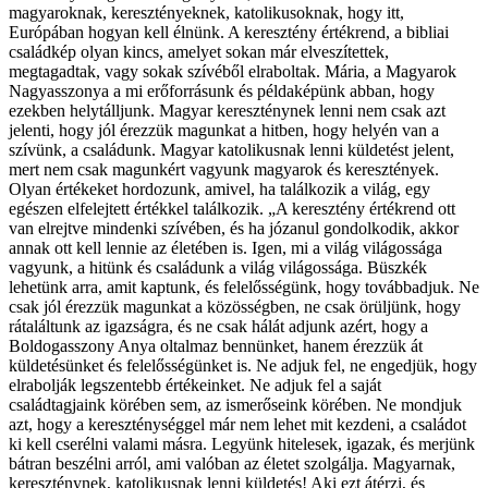
magyaroknak, keresztényeknek, katolikusoknak, hogy itt,
Európában hogyan kell élnünk. A keresztény értékrend, a bibliai
családkép olyan kincs, amelyet sokan már elveszítettek,
megtagadtak, vagy sokak szívéből elraboltak. Mária, a Magyarok
Nagyasszonya a mi erőforrásunk és példaképünk abban, hogy
ezekben helytálljunk. Magyar kereszténynek lenni nem csak azt
jelenti, hogy jól érezzük magunkat a hitben, hogy helyén van a
szívünk, a családunk. Magyar katolikusnak lenni küldetést jelent,
mert nem csak magunkért vagyunk magyarok és keresztények.
Olyan értékeket hordozunk, amivel, ha találkozik a világ, egy
egészen elfelejtett értékkel találkozik. „A keresztény értékrend ott
van elrejtve mindenki szívében, és ha józanul gondolkodik, akkor
annak ott kell lennie az életében is. Igen, mi a világ világossága
vagyunk, a hitünk és családunk a világ világossága. Büszkék
lehetünk arra, amit kaptunk, és felelősségünk, hogy továbbadjuk. Ne
csak jól érezzük magunkat a közösségben, ne csak örüljünk, hogy
rátaláltunk az igazságra, és ne csak hálát adjunk azért, hogy a
Boldogasszony Anya oltalmaz bennünket, hanem érezzük át
küldetésünket és felelősségünket is. Ne adjuk fel, ne engedjük, hogy
elrabolják legszentebb értékeinket. Ne adjuk fel a saját
családtagjaink körében sem, az ismerőseink körében. Ne mondjuk
azt, hogy a kereszténységgel már nem lehet mit kezdeni, a családot
ki kell cserélni valami másra. Legyünk hitelesek, igazak, és merjünk
bátran beszélni arról, ami valóban az életet szolgálja. Magyarnak,
kereszténynek, katolikusnak lenni küldetés! Aki ezt átérzi, és