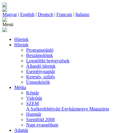
Magyar
|
English
|
Deutsch
|
Francais
|
Italiano
Menü
Híreink
Híreink
Programajánló
Beszámolóink
Legutóbbi bejegyzések
Állandó híreink
Eseménynaptár
Keresés, szűrés
Ünnepkörök
Média
Képtár
Videótár
SZEM
A Székesfehérvári Egyházmegye Magazinja
Hangtár
Szentföld 2008
Napi evangélium
Adattár