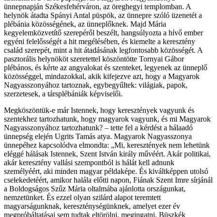
ünnepnapján Székesfehérváron, az öreghegyi templomban. A
helynök átadta Spányi Antal püspök, az ünnepre szóló üzenetét a
plébánia közösségének, az ünneplőknek. Majd Mária
kegyelemközvetítő szerepéről beszélt, hangsúlyozta a hívő ember
egyéni felelősségét a hit megélésében, és kiemelte a keresztény
család szerepét, mint a hit átadásának legfontosabb közösségét. A
pasztorális helynököt szeretettel köszöntötte Tornyai Gábor
plébános, és kérte az angyalokat és szenteket, legyenek az ünneplő
közösséggel, mindazokkal, akik kifejezve azt, hogy a Magyarok
Nagyasszonyához tartoznak, egybegyűltek: világiak, papok,
szerzetesek, a társplébániák képviselői.
Megköszöntük-e már Istennek, hogy keresztények vagyunk és
szentekhez tartozhatunk, hogy magyarok vagyunk, és mi Magyarok
Nagyasszonyához tartozhatunk? – tette fel a kérdést a hálaadó
ünnepség elején Ugrits Tamás atya. Magyarok Nagyasszonya
ünnepéhez kapcsolódva elmondta: „Mi, keresztények nem lehetünk
eléggé hálásak Istennek, Szent István király művéért. Akár politikai,
akár keresztény vallási szempontból is hálát kell adnunk
személyéért, aki minden magyar példaképe. És kiváltképpen utolsó
cselekedetéért, amikor halála előtti napon, Fiának Szent Imre sírjánál
a Boldogságos Szűz Mária oltalmába ajánlotta országunkat,
nemzetünket. És ezzel olyan szilárd alapot teremtett
magyarságunknak, kereszténységünknek, amelyet ezer év
megpróbáltatásai sem tudtak eltörölni, megingatni. Büszkék