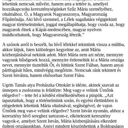
lehetünk nemcsak művére, hanem arra a tettére is, amellyel
hozzákapcsolta kereszténységünket Szűz Mária személyéhez,
oltalmához. Ő, a Magyarok Nagyasszonya, Magyarország
Főpátrónája. Aki hívő szemmel, a Lélek sugallatára végigtekinti
magyar történelmünket, joggal megállapíthatja, hogy csoda az, hogy
magyarok élnek a Kápát-medencében, magyar nyelven
imádkozhatunk, hogy Magyarország létezik.”
A szónok arról is beszélt, ha hívő lélekkel tekintünk vissza a múltba,
akkor látjuk, Isten különleges kegyelme az, amit Mária
közbenjárásával nekünk adott. Mert Mária nem azt nézte, mennyire
vagyunk hűségesek hozzá, mennyire érdemeltük ki a Mária országa
nevet, mennyire tiszteltük Őt, és hittünk Szent Fiában, hanem anyai
pártfogását hűen, mindvégig megőrizte. Nemcsak ránk tekintett és
Szent Istvánra, hanem elsősorban Szent Fiára.
Ugrits Tamás atya Prohászka Ottokárt is idézte, akinek szavait az
ünnepen a zsolozsma is felidézte: Meg vagy-e velünk Úrnőnk
elégedve? – tette fel a kérdést elmélkedésében a püspök. „Azt
tapasztaltuk, hogy a történelmünk során, és egyéni életünkben is
elégedettek lehetünk Mária oltalmával, segítségével, de vajon
Úrnőnk meg van-e velünk elégedve? Szent István nyomán, ahhoz a
keresztény hívő sereghez tartozom-e, elkötelezett keresztény
vagyok-e, amelyet Szent István, Mária közbenjárására elkezdett
építeni országunkban. Annyi mindent köszönhetünk a Boldogságos