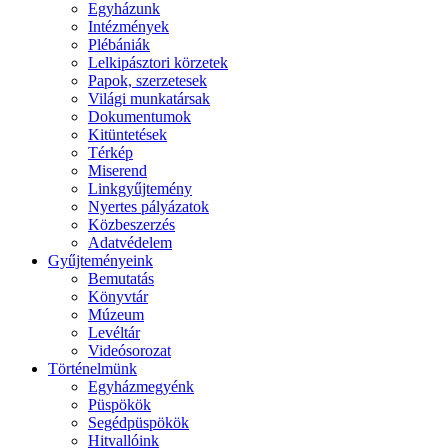
Egyházunk
Intézmények
Plébániák
Lelkipásztori körzetek
Papok, szerzetesek
Világi munkatársak
Dokumentumok
Kitüntetések
Térkép
Miserend
Linkgyűjtemény
Nyertes pályázatok
Közbeszerzés
Adatvédelem
Gyűjteményeink
Bemutatás
Könyvtár
Múzeum
Levéltár
Videósorozat
Történelmünk
Egyházmegyénk
Püspökök
Segédpüspökök
Hitvallóink