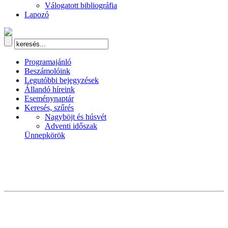
Válogatott bibliográfia
Lapozó
Programajánló
Beszámolóink
Legutóbbi bejegyzések
Állandó híreink
Eseménynaptár
Keresés, szűrés
Nagyböjt és húsvét
Adventi időszak
Ünnepkörök