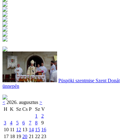
Püspöki szentmise Szent Donát
ünnepén
<
2026. augusztus
>
H
K
Sz
Cs
P
Sz
V
1
2
3
4
5
6
7
8
9
10
11
12
13
14
15
16
17
18
19
20
21
22
23