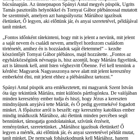
búcsúnapján. Az ünnepnapon Spányi Antal megyés püspök, Ugrits
Tamás pasztorális helynökkel és Tornyai Gábor plébánossal mutatott
be szentmisét, amelyen azt hangsúlyozta: Máriához igazítsuk
életünket, Ő legyen, aki előttünk jár, és anyai szeretetével, példájával
tanít minket.
„Fontos időnként rátekinteni, hogy mit is jelent a nevünk, mit jelent
a saját nevem és családi nevem, amellyel hordozom családom
történetét, amihez én is hozzáadok saját életemmel” – kezdte
köszöntőjét Tornyai Gábor plébános, majd hozzátette. „Fontos az
egyházközségünk névnapja is, hisz azontúl, hogy Máriára figyelünk,
azt is látnunk kell, amit Isten véghezvitt Őbenne. Fel kell tennünk a
kérdést: Magyarok Nagyasszonya neve alatt mit jelent keresztény
emberként élni, mit jelent ehhez a plébániához tartozni.”
Spányi Antal püspök arra emlékeztetett, mi magyarok Szent István
óta úgy tekintünk Máriára, mint különös pártfogónkra. De valójában
minden keresztény ember tudja és hiszi, hogy Jézus a kereszten
mindnyájunk anyjává tette Máriát, és Ő pedig gyermekévé fogadott
minket. A főpásztor arról is beszélt: egy keresztény katolikus ember
mindig imádkozik Máriához, aki életünk minden percében segít
bennünket, támogatja gondolatainkat, szívünk érzéseit,
reményünket, szeretetünket. „Máriához igazítsuk életünket! Ő
legyen a mérték, aki előttünk jár, és anyai szeretetével példát mutat,
tanít minket. De nemcsak fohászkodnunk kell Máriához, hanem