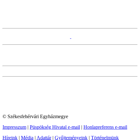
© Székesfehérvári Egyházmegye
Impresszum
|
Püspökség Hivatal e-mail
|
Honlapreferens e-mail
Híreink
|
Média
|
Adattár
|
Gyűjteményeink
|
Történelmünk