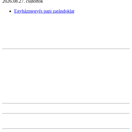
2026.08.27. csütörtök
Egyházmegyés papi zarándoklat