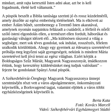
mindazt, amit rajta keresztül Isten adni akar, azt be is kell
fogadnunk, életté kell váltanunk.”
A püspök beszélt a Biblia tanúsága szerinti jó és rossz küzdelméről,
amely átszőtte az egész emberiség történelmét. Ma is elköveti az
ember Ádám bűnét, szembemegy a Teremtő Isten akaratával,
amelynek nyomán napjainkra fellázadt a családról, a férfiról és nőről
szóló isteni elgondolás ellen, a természet ellen fordult, háborúkat és
gazdasági válságot idézett elő. „Ma különösen rászorul a világ a
segítségre, mert sok téves gondolat, sok indulat, rosszérzés, félelem
uralkodik körülöttünk. Ahogy egy gyermek az édesanya szeretetével
próbálja meg legyőzni saját gyengeségeit, nekünk is mindent Mária
szeretetével kell jóvá tenni az egész világban. Ezért kérjük a
Boldogságos Szűz Máriát, Magyarok Nagyasszonyát, imádkozzon
értünk, hogy keresztény küldetésünket meg tudjuk valósítani” –
fejezte be gondolatait Spányi Antal püspök.
A Székesfehérvár-Öreghegy Magyarok Nagyasszonya ünnepi
szentmiséjén részt vett a város alpolgármestere, önkormányzati
képviselők, a Borlovagrend tagjai, valamint eljöttek a város többi
egyházközségeinek képviselői is.
Berta Kata
Fotó: Kovács Marcell
Videó: Székesfehérvári Egyházmegyei Stúdió