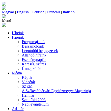
Magyar
|
English
|
Deutsch
|
Francais
|
Italiano
Menü
Híreink
Híreink
Programajánló
Beszámolóink
Legutóbbi bejegyzések
Állandó híreink
Eseménynaptár
Keresés, szűrés
Ünnepkörök
Média
Képtár
Videótár
SZEM
A Székesfehérvári Egyházmegye Magazinja
Hangtár
Szentföld 2008
Napi evangélium
Adattár