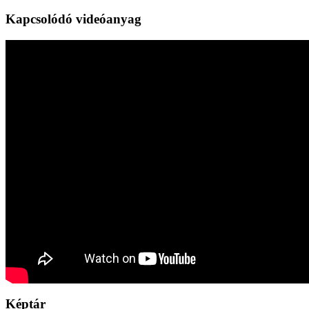
Kapcsolódó videóanyag
Képtár