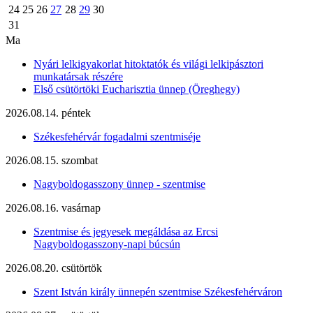
24
25
26
27
28
29
30
31
Ma
Nyári lelkigyakorlat hitoktatók és világi lelkipásztori
munkatársak részére
Első csütörtöki Eucharisztia ünnep (Öreghegy)
2026.08.14. péntek
Székesfehérvár fogadalmi szentmiséje
2026.08.15. szombat
Nagyboldogasszony ünnep - szentmise
2026.08.16. vasárnap
Szentmise és jegyesek megáldása az Ercsi
Nagyboldogasszony-napi búcsún
2026.08.20. csütörtök
Szent István király ünnepén szentmise Székesfehérváron