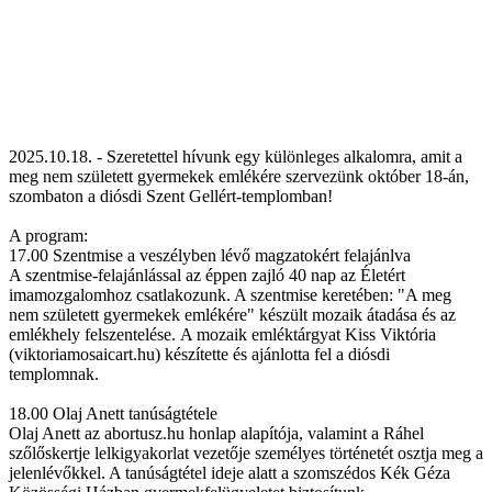
2025.10.18. - Szeretettel hívunk egy különleges alkalomra, amit a
meg nem született gyermekek emlékére szervezünk október 18-án,
szombaton a diósdi Szent Gellért-templomban!
A program:
17.00 Szentmise a veszélyben lévő magzatokért felajánlva
A szentmise-felajánlással az éppen zajló 40 nap az Életért
imamozgalomhoz csatlakozunk. A szentmise keretében: "A meg
nem született gyermekek emlékére" készült mozaik átadása és az
emlékhely felszentelése. A mozaik emléktárgyat Kiss Viktória
(viktoriamosaicart.hu) készítette és ajánlotta fel a diósdi
templomnak.
18.00 Olaj Anett tanúságtétele
Olaj Anett az abortusz.hu honlap alapítója, valamint a Ráhel
szőlőskertje lelkigyakorlat vezetője személyes történetét osztja meg a
jelenlévőkkel. A tanúságtétel ideje alatt a szomszédos Kék Géza