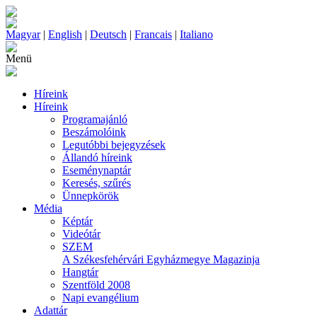
Magyar
|
English
|
Deutsch
|
Francais
|
Italiano
Menü
Híreink
Híreink
Programajánló
Beszámolóink
Legutóbbi bejegyzések
Állandó híreink
Eseménynaptár
Keresés, szűrés
Ünnepkörök
Média
Képtár
Videótár
SZEM
A Székesfehérvári Egyházmegye Magazinja
Hangtár
Szentföld 2008
Napi evangélium
Adattár