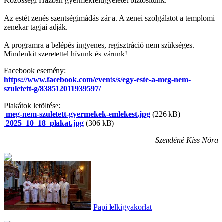
Közösségi Házban gyermekfelügyeletet biztosítunk.
Az estét zenés szentségimádás zárja. A zenei szolgálatot a templomi
zenekar tagjai adják.
A programra a belépés ingyenes, regisztráció nem szükséges.
Mindenkit szeretettel hívunk és várunk!
Facebook esemény:
https://www.facebook.com/events/s/egy-este-a-meg-nem-
szuletett-g/838512011939597/
Plakátok letöltése:
meg-nem-szuletett-gyermekek-emlekest.jpg
(226 kB)
2025_10_18_plakat.jpg
(306 kB)
Szendéné Kiss Nóra
Papi lelkigyakorlat