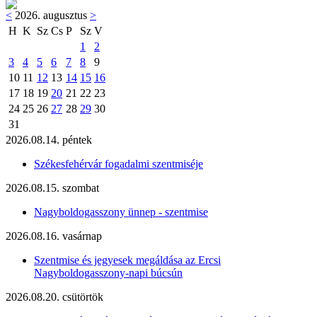
<
2026. augusztus
>
H
K
Sz
Cs
P
Sz
V
1
2
3
4
5
6
7
8
9
10
11
12
13
14
15
16
17
18
19
20
21
22
23
24
25
26
27
28
29
30
31
2026.08.14. péntek
Székesfehérvár fogadalmi szentmiséje
2026.08.15. szombat
Nagyboldogasszony ünnep - szentmise
2026.08.16. vasárnap
Szentmise és jegyesek megáldása az Ercsi
Nagyboldogasszony-napi búcsún
2026.08.20. csütörtök