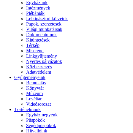
Egyházunk
Intézmények
Plébániák
Lelkipásztori körzetek
Papok, szerzetesek
Világi munkatársak
Dokumentumok
Kitüntetések
Térkép
Miserend
Linkgyűjtemény
Nyertes pályázatok
Közbeszerzés
Adatvédelem
Gyűjteményeink
Bemutatás
Könyvtár
Múzeum
Levéltár
Videósorozat
Történelmünk
Egyházmegyénk
Püspökök
Segédpüspökök
Hitvallóink