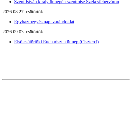
Szent István király ünnepén szentmise Székesfehérváron
2026.08.27. csütörtök
Egyházmegyés papi zarándoklat
2026.09.03. csütörtök
Első csütörtöki Eucharisztia ünnep (Ciszterci)