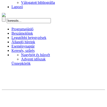
Válogatott bibliográfia
Lapozó
Programajánló
Beszámolóink
Legutóbbi bejegyzések
Állandó híreink
Eseménynaptár
Keresés, szűrés
Nagyböjt és húsvét
Adventi időszak
Ünnepkörök