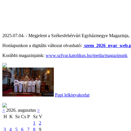
2025.07.04. - Megjelent a Székesfehérvári Egyházmegye Magazinja,
Honlapunkon a digitális változat olvasható:
szem_2026_nyar_web.p
Korábbi magazinjaink:
www.szfvar.katolikus.hu/media/magazinunk
Papi lelkigyakorlat
<
2026. augusztus
>
H
K
Sz
Cs
P
Sz
V
1
2
3
4
5
6
7
8
9