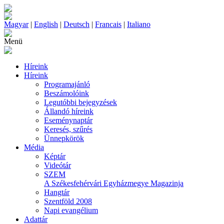
Magyar
|
English
|
Deutsch
|
Francais
|
Italiano
Menü
Híreink
Híreink
Programajánló
Beszámolóink
Legutóbbi bejegyzések
Állandó híreink
Eseménynaptár
Keresés, szűrés
Ünnepkörök
Média
Képtár
Videótár
SZEM
A Székesfehérvári Egyházmegye Magazinja
Hangtár
Szentföld 2008
Napi evangélium
Adattár