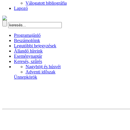
Válogatott bibliográfia
Lapozó
Programajánló
Beszámolóink
Legutóbbi bejegyzések
Állandó híreink
Eseménynaptár
Keresés, szűrés
Nagyböjt és húsvét
Adventi időszak
Ünnepkörök