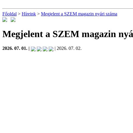
Főoldal
>
Híreink
>
Megjelent a SZEM magazin nyári száma
Megjelent a SZEM magazin nyá
2026. 07. 01. |
| 2026. 07. 02.