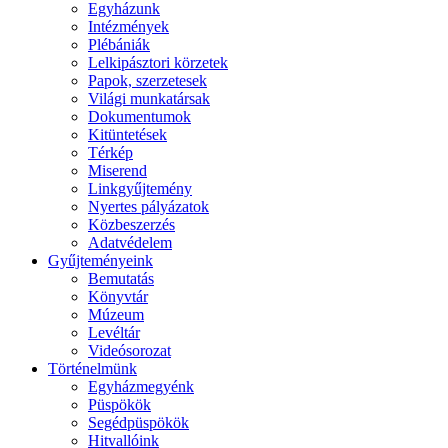
Egyházunk
Intézmények
Plébániák
Lelkipásztori körzetek
Papok, szerzetesek
Világi munkatársak
Dokumentumok
Kitüntetések
Térkép
Miserend
Linkgyűjtemény
Nyertes pályázatok
Közbeszerzés
Adatvédelem
Gyűjteményeink
Bemutatás
Könyvtár
Múzeum
Levéltár
Videósorozat
Történelmünk
Egyházmegyénk
Püspökök
Segédpüspökök
Hitvallóink