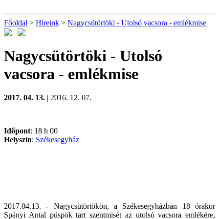
Főoldal
>
Híreink
>
Nagycsütörtöki - Utolsó vacsora - emlékmise
Nagycsütörtöki - Utolsó
vacsora - emlékmise
2017. 04. 13.
| 2016. 12. 07.
Időpont
: 18 h 00
Helyszín
:
Székesegyház
2017.04.13. - Nagycsütörtökön, a Székesegyházban 18 órakor
Spányi Antal püspök tart szentmisét az utolsó vacsora emlékére,