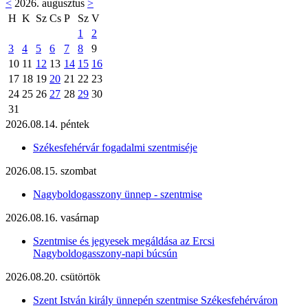
<
2026. augusztus
>
H
K
Sz
Cs
P
Sz
V
1
2
3
4
5
6
7
8
9
10
11
12
13
14
15
16
17
18
19
20
21
22
23
24
25
26
27
28
29
30
31
2026.08.14. péntek
Székesfehérvár fogadalmi szentmiséje
2026.08.15. szombat
Nagyboldogasszony ünnep - szentmise
2026.08.16. vasárnap
Szentmise és jegyesek megáldása az Ercsi
Nagyboldogasszony-napi búcsún
2026.08.20. csütörtök
Szent István király ünnepén szentmise Székesfehérváron