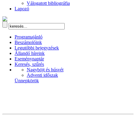
Válogatott bibliográfia
Lapozó
Programajánló
Beszámolóink
Legutóbbi bejegyzések
Állandó híreink
Eseménynaptár
Keresés, szűrés
Nagyböjt és húsvét
Adventi időszak
Ünnepkörök