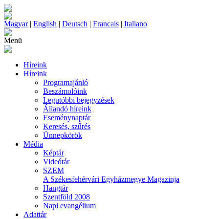
Magyar
|
English
|
Deutsch
|
Francais
|
Italiano
Menü
Híreink
Híreink
Programajánló
Beszámolóink
Legutóbbi bejegyzések
Állandó híreink
Eseménynaptár
Keresés, szűrés
Ünnepkörök
Média
Képtár
Videótár
SZEM
A Székesfehérvári Egyházmegye Magazinja
Hangtár
Szentföld 2008
Napi evangélium
Adattár