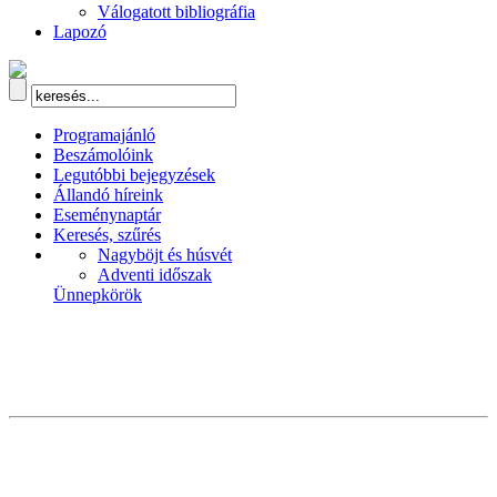
Válogatott bibliográfia
Lapozó
Programajánló
Beszámolóink
Legutóbbi bejegyzések
Állandó híreink
Eseménynaptár
Keresés, szűrés
Nagyböjt és húsvét
Adventi időszak
Ünnepkörök