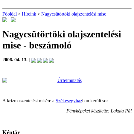
Főoldal
>
Híreink
>
Nagycsütörtöki olajszentelési mise
Nagycsütörtöki olajszentelési
mise
- beszámoló
2006. 04. 13. |
A krizmaszentelési misére a
Székesegyház
ban került sor.
Fényképeket készítette: Lakata Pál
Képtár