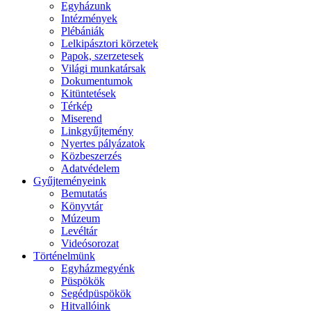
Egyházunk
Intézmények
Plébániák
Lelkipásztori körzetek
Papok, szerzetesek
Világi munkatársak
Dokumentumok
Kitüntetések
Térkép
Miserend
Linkgyűjtemény
Nyertes pályázatok
Közbeszerzés
Adatvédelem
Gyűjteményeink
Bemutatás
Könyvtár
Múzeum
Levéltár
Videósorozat
Történelmünk
Egyházmegyénk
Püspökök
Segédpüspökök
Hitvallóink