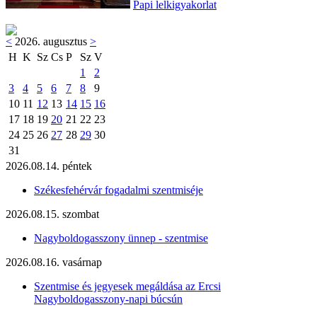
Papi lelkigyakorlat
<
2026. augusztus
>
H
K
Sz
Cs
P
Sz
V
1
2
3
4
5
6
7
8
9
10
11
12
13
14
15
16
17
18
19
20
21
22
23
24
25
26
27
28
29
30
31
2026.08.14. péntek
Székesfehérvár fogadalmi szentmiséje
2026.08.15. szombat
Nagyboldogasszony ünnep - szentmise
2026.08.16. vasárnap
Szentmise és jegyesek megáldása az Ercsi
Nagyboldogasszony-napi búcsún