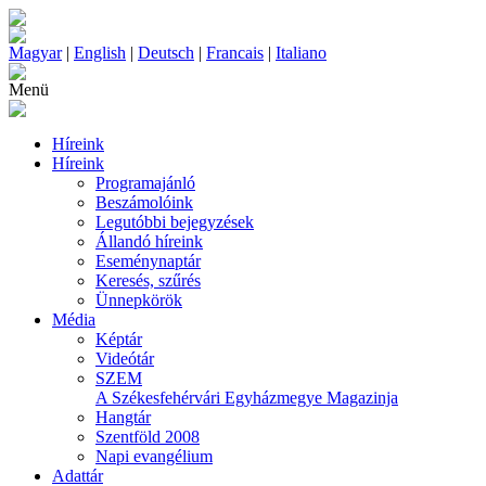
Magyar
|
English
|
Deutsch
|
Francais
|
Italiano
Menü
Híreink
Híreink
Programajánló
Beszámolóink
Legutóbbi bejegyzések
Állandó híreink
Eseménynaptár
Keresés, szűrés
Ünnepkörök
Média
Képtár
Videótár
SZEM
A Székesfehérvári Egyházmegye Magazinja
Hangtár
Szentföld 2008
Napi evangélium
Adattár