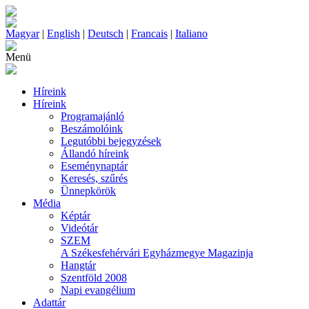
Magyar
|
English
|
Deutsch
|
Francais
|
Italiano
Menü
Híreink
Híreink
Programajánló
Beszámolóink
Legutóbbi bejegyzések
Állandó híreink
Eseménynaptár
Keresés, szűrés
Ünnepkörök
Média
Képtár
Videótár
SZEM
A Székesfehérvári Egyházmegye Magazinja
Hangtár
Szentföld 2008
Napi evangélium
Adattár