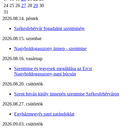
24
25
26
27
28
29
30
31
2026.08.14. péntek
Székesfehérvár fogadalmi szentmiséje
2026.08.15. szombat
Nagyboldogasszony ünnep - szentmise
2026.08.16. vasárnap
Szentmise és jegyesek megáldása az Ercsi
Nagyboldogasszony-napi búcsún
2026.08.20. csütörtök
Szent István király ünnepén szentmise Székesfehérváron
2026.08.27. csütörtök
Egyházmegyés papi zarándoklat
2026.09.03. csütörtök