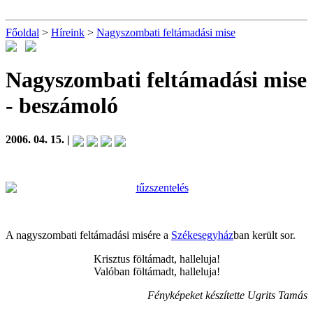
Főoldal
>
Híreink
>
Nagyszombati feltámadási mise
Nagyszombati feltámadási mise
- beszámoló
2006. 04. 15. |
A nagyszombati feltámadási misére a
Székesegyház
ban került sor.
Krisztus föltámadt, halleluja!
Valóban föltámadt, halleluja!
Fényképeket készítette Ugrits Tamás