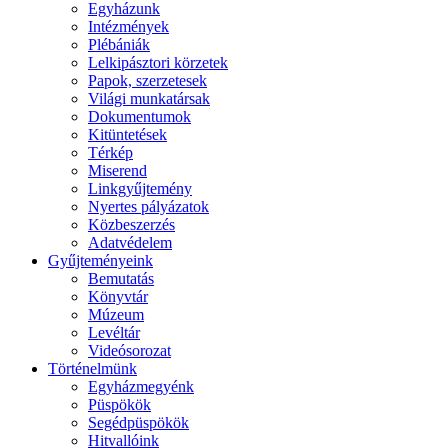
Egyházunk
Intézmények
Plébániák
Lelkipásztori körzetek
Papok, szerzetesek
Világi munkatársak
Dokumentumok
Kitüntetések
Térkép
Miserend
Linkgyűjtemény
Nyertes pályázatok
Közbeszerzés
Adatvédelem
Gyűjteményeink
Bemutatás
Könyvtár
Múzeum
Levéltár
Videósorozat
Történelmünk
Egyházmegyénk
Püspökök
Segédpüspökök
Hitvallóink