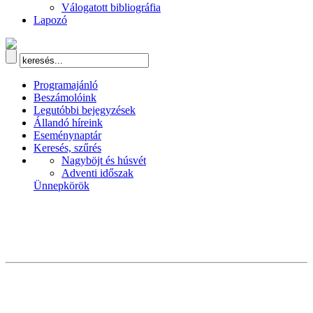
Válogatott bibliográfia
Lapozó
Programajánló
Beszámolóink
Legutóbbi bejegyzések
Állandó híreink
Eseménynaptár
Keresés, szűrés
Nagyböjt és húsvét
Adventi időszak
Ünnepkörök