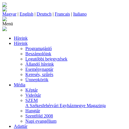
Magyar
|
English
|
Deutsch
|
Francais
|
Italiano
Menü
Híreink
Híreink
Programajánló
Beszámolóink
Legutóbbi bejegyzések
Állandó híreink
Eseménynaptár
Keresés, szűrés
Ünnepkörök
Média
Képtár
Videótár
SZEM
A Székesfehérvári Egyházmegye Magazinja
Hangtár
Szentföld 2008
Napi evangélium
Adattár