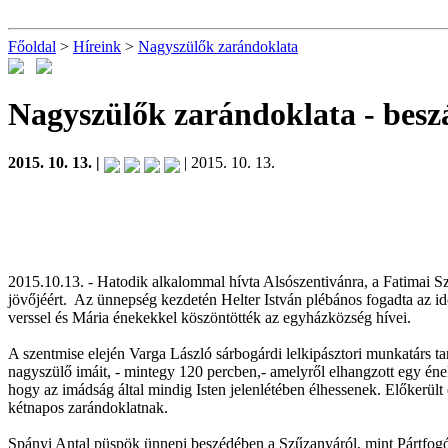
Főoldal
>
Híreink
>
Nagyszülők zarándoklata
Nagyszülők zarándoklata
- bes
2015. 10. 13. |
| 2015. 10. 13.
2015.10.13. - Hatodik alkalommal hívta Alsószentivánra, a Fatimai 
jövőjéért. Az ünnepség kezdetén Helter István plébános fogadta az idő
verssel és Mária énekekkel köszöntötték az egyházközség hívei.
A szentmise elején Varga László sárbogárdi lelkipásztori munkatárs 
nagyszülő imáit, - mintegy 120 percben,- amelyről elhangzott egy éne
hogy az imádság által mindig Isten jelenlétében élhessenek. Előkerül
kétnapos zarándoklatnak.
Spányi Antal püspök ünnepi beszédében a Szűzanyáról, mint Pártfogór