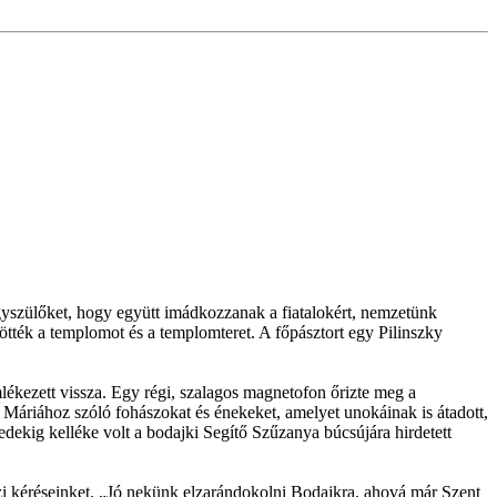
yszülőket, hogy együtt imádkozzanak a fiatalokért, nemzetünk
tötték a templomot és a templomteret. A főpásztort egy Pilinszky
ékezett vissza. Egy régi, szalagos magnetofon őrizte meg a
 Máriához szóló fohászokat és énekeket, amelyet unokáinak is átadott,
dekig kelléke volt a bodajki Segítő Szűzanya búcsújára hirdetett
zi kéréseinket. „Jó nekünk elzarándokolni Bodajkra, ahová már Szent