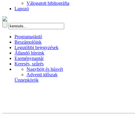
Válogatott bibliográfia
Lapozó
Programajánló
Beszámolóink
Legutóbbi bejegyzések
Állandó híreink
Eseménynaptár
Keresés, szűrés
Nagyböjt és húsvét
Adventi időszak
Ünnepkörök