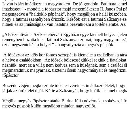
István is járt imádkozni a magyarokért. De jó gondolni Fatimára, am
imádságot.” - mondta a főpásztor majd megemlékezett II. János Pál páp
megengedve a "haldokló pápának", hogy megálljon a halál küszöbén. A
hogy a fatimai szentélyben őrizzék. Később ezt a fatimai Szűzanya-szo
hitnek és az imádságnak van hatalma beavatkozni a történelembe. Az i
„Alsószentiván a Székesfehérvári Egyházmegye kiemelt helye. - jelen
reményben hozatta ide a fatimai Szűzanya szobrát, hogy magyarországi
ezt amegszentelték a helyet.” - hangsúlyozta a megyés püspök.
A főpásztor az idős kor fontos szerepét is kiemelte a családban, a t
a helye a családokban. Az idősek bölcsességükkel segítik a fiatalokat
nézniük, mert ez a világ nem kedvez sem a hűségnek, sem a családi 
megmaradniuk magyarnak, tisztelni őseik hagyományait és megőrizni az
főpásztor.
Beszéde végén megköszönte idős testvéreinek imádkozó életét, hogy n
járják az örök élet útját. Kérte a Szűzanyát, hogy imáik Istennél megh
Végül a megyés főpásztor átadta Barina Júlia nővérnek a sokéves, hűs
megyés püspök külön megáldott minden nagyszülőt.