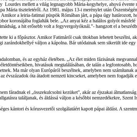
ely Lourdes mellett a világ legnagyobb Mária-kegyhelye, ahová évente 
a Mária tiszteletéről. Az 1981. május 13-i merénylet után Őszentségének
mikor a leiria-fatimai püspök Rómában járt, a pápa úgy határozott, hog
bor koronájába foglalták bele. „Az anyai kéz a halálos golyót másfelé t
mádság, a hit erősebb volt a fegyvergolyóknál.”- hangzott el a beszédb
tette ki a főpásztor. Amikor Fatimáról csak titokban lehetett beszél
 zarándokhellyé váljon a kápolna. Bár utódainak sem sikerült ide egy s
ársadalomban, és az egyház életében. „Az élet miden fázisának megvanna
 életdöntéseikben, hivatásuk megtalálásában, de talán a legfontosabb, 
életnek. Ma már olyan Európáról beszélnek, amelyben nem számítanak a
 évszázadok óta átadott nemzeti kincseket, amelyben nem fogadják el a
em fáradnak el „összekulcsolni kezüket”, akár az éjszakai álmatlansá
allgatásra találjanak, és áldássá váljon a későbbi nemzedékekre, Szent 
éges kántori és kórusvezetői szolgálatáért kapott pápai áldást. A szen