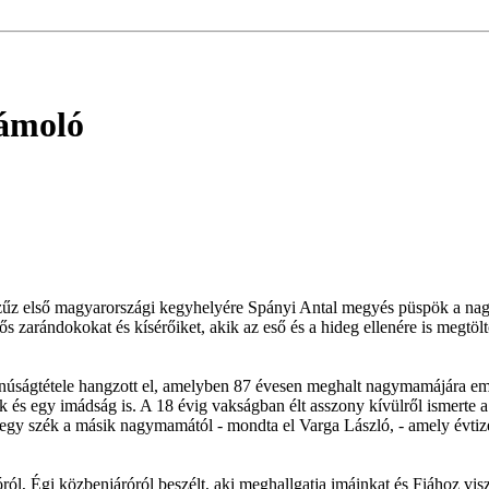
zámoló
Szűz első magyarországi kegyhelyére Spányi Antal megyés püspök a nag
s zarándokokat és kísérőiket, akik az eső és a hideg ellenére is megtöl
tanúságtétele hangzott el, amelyben 87 évesen meghalt nagymamájára eml
k és egy imádság is. A 18 évig vakságban élt asszony kívülről ismerte a
t egy szék a másik nagymamától - mondta el Varga László, - amely évtize
ól, Égi közbenjáróról beszélt, aki meghallgatja imáinkat és Fiához vis