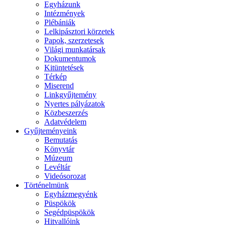
Egyházunk
Intézmények
Plébániák
Lelkipásztori körzetek
Papok, szerzetesek
Világi munkatársak
Dokumentumok
Kitüntetések
Térkép
Miserend
Linkgyűjtemény
Nyertes pályázatok
Közbeszerzés
Adatvédelem
Gyűjteményeink
Bemutatás
Könyvtár
Múzeum
Levéltár
Videósorozat
Történelmünk
Egyházmegyénk
Püspökök
Segédpüspökök
Hitvallóink