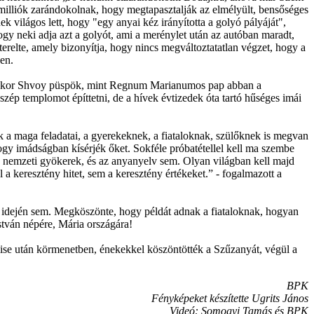
milliók zarándokolnak, hogy megtapasztalják az elmélyült, bensőséges
 világos lett, hogy "egy anyai kéz irányította a golyó pályáját",
y neki adja azt a golyót, ami a merénylet után az autóban maradt,
erelte, amely bizonyítja, hogy nincs megváltoztatatlan végzet, hogy a
en.
ni, akkor Shvoy püspök, mint Regnum Marianumos pap abban a
zép templomot építtetni, de a hívek évtizedek óta tartó hűséges imái
k a maga feladatai, a gyerekeknek, a fiataloknak, szülőknek is megvan
hogy imádságban kísérjék őket. Sokféle próbatétellel kell ma szembe
 nemzeti gyökerek, és az anyanyelv sem. Olyan világban kell majd
 keresztény hitet, sem a keresztény értékeket.” - fogalmazott a
g idején sem. Megköszönte, hogy példát adnak a fiataloknak, hogyan
István népére, Mária országára!
tmise után körmenetben, énekekkel köszöntötték a Szűzanyát, végül a
BPK
Fényképeket készítette Ugrits János
Videó: Somogyi Tamás és BPK