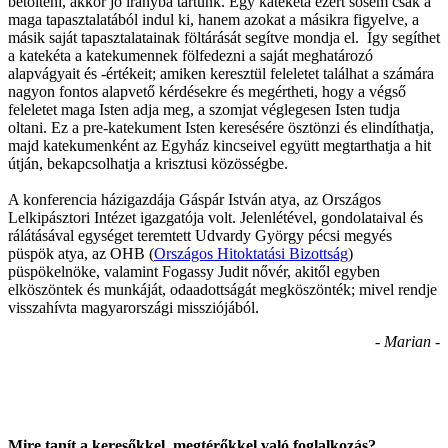
betölteni, akkor jó irányba tartunk. Egy katekéta ezért sosem csak a
maga tapasztalatából indul ki, hanem azokat a másikra figyelve, a
másik saját tapasztalatainak föltárását segítve mondja el. Így segíthet
a katekéta a katekumennek fölfedezni a saját meghatározó
alapvágyait és -értékeit; amiken keresztül feleletet találhat a számára
nagyon fontos alapvető kérdésekre és megértheti, hogy a végső
feleletet maga Isten adja meg, a szomjat véglegesen Isten tudja
oltani. Ez a pre-katekument Isten keresésére ösztönzi és elindíthatja,
majd katekumenként az Egyház kincseivel együtt megtarthatja a hit
útján, bekapcsolhatja a krisztusi közösségbe.
A konferencia házigazdája Gáspár István atya, az Országos
Lelkipásztori Intézet igazgatója volt. Jelenlétével, gondolataival és
rálátásával egységet teremtett Udvardy György pécsi megyés
püspök atya, az OHB (
Országos Hitoktatási Bizottság
)
püspökelnöke, valamint Fogassy Judit nővér, akitől egyben
elköszöntek és munkáját, odaadottságát megköszönték; mivel rendje
visszahívta magyarországi missziójából.
- Marian -
Mire tanít a keresőkkel, megtérőkkel való foglalkozás?