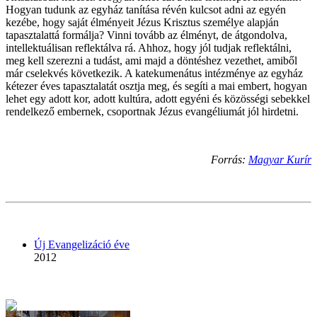
Hogyan tudunk az egyház tanítása révén kulcsot adni az egyén
kezébe, hogy saját élményeit Jézus Krisztus személye alapján
tapasztalattá formálja? Vinni tovább az élményt, de átgondolva,
intellektuálisan reflektálva rá. Ahhoz, hogy jól tudjak reflektálni,
meg kell szerezni a tudást, ami majd a döntéshez vezethet, amiből
már cselekvés következik. A katekumenátus intézménye az egyház
kétezer éves tapasztalatát osztja meg, és segíti a mai embert, hogyan
lehet egy adott kor, adott kultúra, adott egyéni és közösségi sebekkel
rendelkező embernek, csoportnak Jézus evangéliumát jól hirdetni.
Forrás:
Magyar Kurír
Új Evangelizáció éve
2012