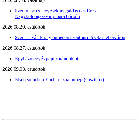
2026.08.16. vasárnap
Szentmise és jegyesek megáldása az Ercsi
Nagyboldogasszony-napi búcsún
2026.08.20. csütörtök
Szent István király ünnepén szentmise Székesfehérváron
2026.08.27. csütörtök
Egyházmegyés papi zarándoklat
2026.09.03. csütörtök
Első csütörtöki Eucharisztia ünnep (Ciszterci)