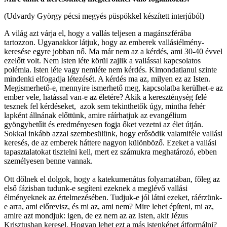
(Udvardy György pécsi megyés püspökkel készített interjúból)
A világ azt várja el, hogy a vallás teljesen a magánszférába
tartozzon. Ugyanakkor látjuk, hogy az emberek vallásiélmény-
keresése egyre jobban nő. Ma már nem az a kérdés, ami 30-40 évvel
ezelőtt volt. Nem Isten léte körül zajlik a vallással kapcsolatos
polémia. Isten léte vagy nemléte nem kérdés. Kimondatlanul szinte
mindenki elfogadja létezését. A kérdés ma az, milyen ez az Isten.
Megismerhető-e, mennyire ismerhető meg, kapcsolatba kerülhet-e az
ember vele, hatással van-e az életére? Akik a kereszténység felé
tesznek fel kérdéseket, azok sem tekinthetők úgy, mintha fehér
lapként állnának előttünk, amire ráírhatjuk az evangélium
gyöngybetűit és eredményesen fogja őket vezetni az élet útján.
Sokkal inkább azzal szembesülünk, hogy erősödik valamiféle vallási
keresés, de az emberek háttere nagyon különböző. Ezeket a vallási
tapasztalatokat tisztelni kell, mert ez számukra meghatározó, ebben
személyesen benne vannak.
Ott dőlnek el dolgok, hogy a katekumenátus folyamatában, főleg az
első fázisban tudunk-e segíteni ezeknek a meglévő vallási
élményeknek az értelmezésében. Tudjuk-e jól látni ezeket, ráérzünk-
e arra, ami előrevisz, és mi az, ami nem? Mire lehet építeni, mi az,
amire azt mondjuk: igen, de ez nem az az Isten, akit Jézus
Krisztusban keresel. Hogyan lehet ezt a más istenképet átformálni?