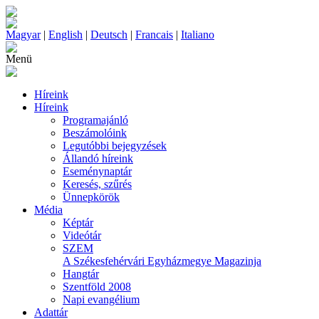
Magyar
|
English
|
Deutsch
|
Francais
|
Italiano
Menü
Híreink
Híreink
Programajánló
Beszámolóink
Legutóbbi bejegyzések
Állandó híreink
Eseménynaptár
Keresés, szűrés
Ünnepkörök
Média
Képtár
Videótár
SZEM
A Székesfehérvári Egyházmegye Magazinja
Hangtár
Szentföld 2008
Napi evangélium
Adattár