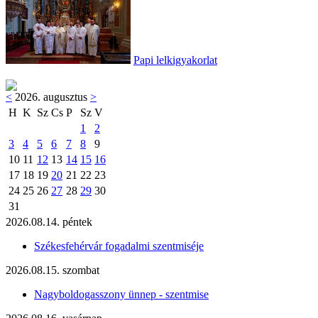
Papi lelkigyakorlat
<
2026. augusztus
>
H
K
Sz
Cs
P
Sz
V
1
2
3
4
5
6
7
8
9
10
11
12
13
14
15
16
17
18
19
20
21
22
23
24
25
26
27
28
29
30
31
2026.08.14. péntek
Székesfehérvár fogadalmi szentmiséje
2026.08.15. szombat
Nagyboldogasszony ünnep - szentmise