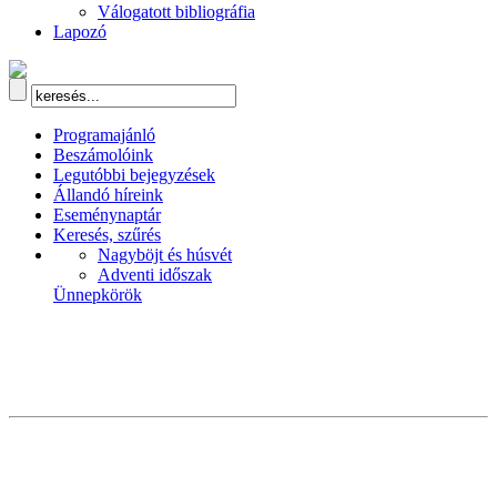
Válogatott bibliográfia
Lapozó
Programajánló
Beszámolóink
Legutóbbi bejegyzések
Állandó híreink
Eseménynaptár
Keresés, szűrés
Nagyböjt és húsvét
Adventi időszak
Ünnepkörök