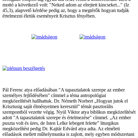
mottó a következő volt: "Neked adom az elrejtett kincseket..." (Iz
45,3), alapvető kérdése pedig az, hogy a megtérők hogyan tudják
értelmezni életük eseményeit Krisztus fényében.
Pál Ferenc atya előadásában "A tapasztalatok szerepe az ember
személyes fejlődésében" címmel a téma antropológiai
megközelítését hallhattuk. Dr. Németh Norbert „Hogyan jutok el
Krisztusig saját élményeimen keresztül” témát pasztorális
szempontból vezette végig. Nyúl Viktor atya biblikus megközelítését
adott "A tapasztalatok szerepe és értelmezése" címmel. „Az ember
puszta volt és üres, de Isten Lelke lebegett felette” liturgikus
megközelítést pedig Dr. Kajtár Edvárd atya adta. Az elméleti
előadások mellett műhelymunka is zajlott, mely egyben módszertani