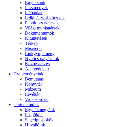
Egyházunk
Intézmények
Plébániák
Lelkipásztori körzetek
Papok, szerzetesek
Világi munkatársak
Dokumentumok
Kitüntetések
Térkép
Miserend
Linkgyűjtemény
Nyertes pályázatok
Közbeszerzés
Adatvédelem
Gyűjteményeink
Bemutatás
Könyvtár
Múzeum
Levéltár
Videósorozat
Történelmünk
Egyházmegyénk
Püspökök
Segédpüspökök
Hitvallóink