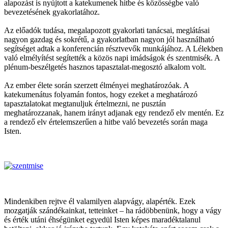
alapozást is nyújtott a katekumenek hitbe és közösségbe való
bevezetésének gyakorlatához.
Az előadók tudása, megalapozott gyakorlati tanácsai, meglátásai
nagyon gazdag és sokrétű, a gyakorlatban nagyon jól használható
segítséget adtak a konferencián résztvevők munkájához. A Lélekben
való elmélyítést segítették a közös napi imádságok és szentmisék. A
plénum-beszélgetés hasznos tapasztalat-megosztó alkalom volt.
Az ember élete során szerzett élményei meghatározóak. A
katekumenátus folyamán fontos, hogy ezeket a meghatározó
tapasztalatokat megtanuljuk értelmezni, ne pusztán
meghatározzanak, hanem irányt adjanak egy rendező elv mentén. Ez
a rendező elv értelemszerűen a hitbe való bevezetés során maga
Isten.
Mindenkiben rejtve él valamilyen alapvágy, alapérték. Ezek
mozgatják szándékainkat, tetteinket – ha rádöbbenünk, hogy a vágy
és érték utáni éhségünket egyedül Isten képes maradéktalanul