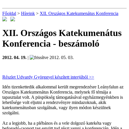
Főoldal
>
Híreink
>
XII. Országos Katekumenátus Konferencia
XII. Országos Katekumenátus
Konferencia
- beszámoló
2012. 04. 19.
|
2012. 05. 03.
Részlet Udvardy Györggyel készített interjúból >>
Idén tizenkettedik alkalommal került megrendezésre Leányfalun az
Országos Katekumenátus Konferencia, melynek fő témája a
tapasztalat volt. A püspökség támogatásával egyházmegyénkben is
lehetősége volt eljutni a rendezvényre mindazoknak, akik
katekumenátusban szolgálnak, vagy ilyen módon készülnek
szolgálni.
Az a legjobb, ha a plébános és a vele dolgozó katekéta vagy
befogadó-csoport tag együtt tud részt venni a konferencián. Idén a