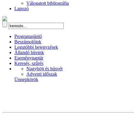
Válogatott bibliográfia
Lapozó
Programajánló
Beszámolóink
Legutóbbi bejegyzések
Állandó híreink
Eseménynaptár
Keresés, szűrés
Nagyböjt és húsvét
Adventi időszak
Ünnepkörök