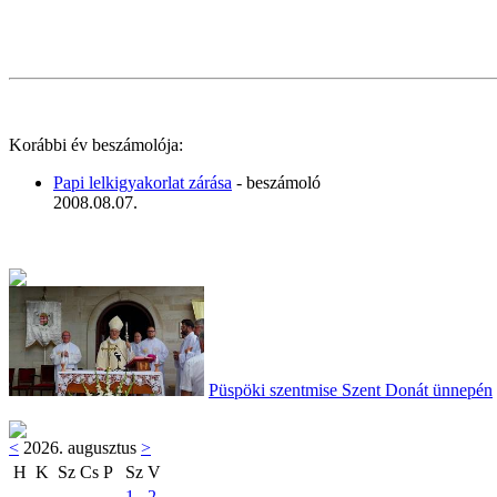
Korábbi év beszámolója:
Papi lelkigyakorlat zárása
- beszámoló
2008.08.07.
Püspöki szentmise Szent Donát ünnepén
<
2026. augusztus
>
H
K
Sz
Cs
P
Sz
V
1
2