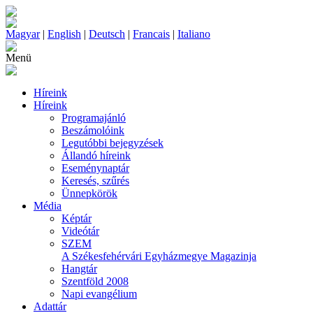
Magyar
|
English
|
Deutsch
|
Francais
|
Italiano
Menü
Híreink
Híreink
Programajánló
Beszámolóink
Legutóbbi bejegyzések
Állandó híreink
Eseménynaptár
Keresés, szűrés
Ünnepkörök
Média
Képtár
Videótár
SZEM
A Székesfehérvári Egyházmegye Magazinja
Hangtár
Szentföld 2008
Napi evangélium
Adattár