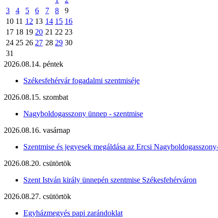
3
4
5
6
7
8
9
10
11
12
13
14
15
16
17
18
19
20
21
22
23
24
25
26
27
28
29
30
31
2026.08.14. péntek
Székesfehérvár fogadalmi szentmiséje
2026.08.15. szombat
Nagyboldogasszony ünnep - szentmise
2026.08.16. vasárnap
Szentmise és jegyesek megáldása az Ercsi Nagyboldogasszony
2026.08.20. csütörtök
Szent István király ünnepén szentmise Székesfehérváron
2026.08.27. csütörtök
Egyházmegyés papi zarándoklat