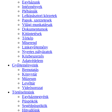
Egyházunk
Intézmények
Plébániák
Lelkipásztori körzetek
Papok, szerzetesek
Világi munkatársak
Dokumentumok
Kitüntetések
Térkép
Miserend
Linkgyűjtemény
Nyertes pályázatok
Közbeszerzés
Adatvédelem
Gyűjteményeink
Bemutatás
Könyvtár
Múzeum
Levéltár
Videósorozat
Történelmünk
Egyházmegyénk
Püspökök
Segédpüspökök
Hitvallóink