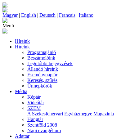
Magyar
|
English
|
Deutsch
|
Francais
|
Italiano
Menü
Híreink
Híreink
Programajánló
Beszámolóink
Legutóbbi bejegyzések
Állandó híreink
Eseménynaptár
Keresés, szűrés
Ünnepkörök
Média
Képtár
Videótár
SZEM
A Székesfehérvári Egyházmegye Magazinja
Hangtár
Szentföld 2008
Napi evangélium
Adattár