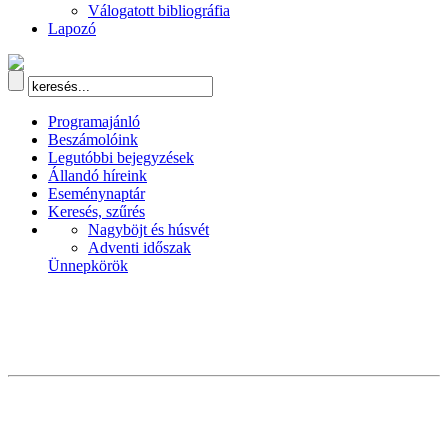
Válogatott bibliográfia
Lapozó
Programajánló
Beszámolóink
Legutóbbi bejegyzések
Állandó híreink
Eseménynaptár
Keresés, szűrés
Nagyböjt és húsvét
Adventi időszak
Ünnepkörök