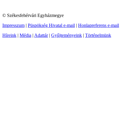
© Székesfehérvári Egyházmegye
Impresszum
|
Püspökség Hivatal e-mail
|
Honlapreferens e-mail
Híreink
|
Média
|
Adattár
|
Gyűjteményeink
|
Történelmünk