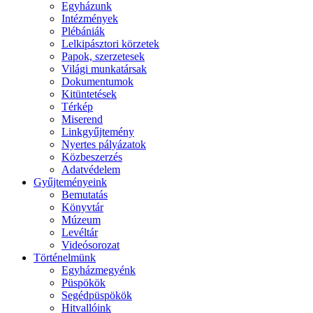
Egyházunk
Intézmények
Plébániák
Lelkipásztori körzetek
Papok, szerzetesek
Világi munkatársak
Dokumentumok
Kitüntetések
Térkép
Miserend
Linkgyűjtemény
Nyertes pályázatok
Közbeszerzés
Adatvédelem
Gyűjteményeink
Bemutatás
Könyvtár
Múzeum
Levéltár
Videósorozat
Történelmünk
Egyházmegyénk
Püspökök
Segédpüspökök
Hitvallóink