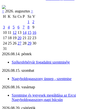
<
2026. augusztus
>
H
K
Sz
Cs
P
Sz
V
1
2
3
4
5
6
7
8
9
10
11
12
13
14
15
16
17
18
19
20
21
22
23
24
25
26
27
28
29
30
31
2026.08.14. péntek
Székesfehérvár fogadalmi szentmiséje
2026.08.15. szombat
Nagyboldogasszony ünnep - szentmise
2026.08.16. vasárnap
Szentmise és jegyesek megáldása az Ercsi
Nagyboldogasszony-napi búcsún
2026.08.20. csütörtök