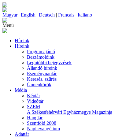
Magyar
|
English
|
Deutsch
|
Francais
|
Italiano
Menü
Híreink
Híreink
Programajánló
Beszámolóink
Legutóbbi bejegyzések
Állandó híreink
Eseménynaptár
Keresés, szűrés
Ünnepkörök
Média
Képtár
Videótár
SZEM
A Székesfehérvári Egyházmegye Magazinja
Hangtár
Szentföld 2008
Napi evangélium
Adattár