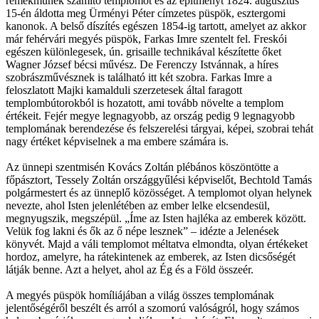
remekműnek számító templomot és az építményt 1824. augusztus
15-én áldotta meg Ürményi Péter címzetes püspök, esztergomi
kanonok. A belső díszítés egészen 1854-ig tartott, amelyet az akkor
már fehérvári megyés püspök, Farkas Imre szentelt fel. Freskói
egészen különlegesek, ún. grisaille technikával készítette őket
Wagner József bécsi művész. De Ferenczy Istvánnak, a híres
szobrászművésznek is található itt két szobra. Farkas Imre a
feloszlatott Majki kamalduli szerzetesek által faragott
templombútorokból is hozatott, ami tovább növelte a templom
értékeit. Fejér megye legnagyobb, az ország pedig 9 legnagyobb
templomának berendezése és felszerelési tárgyai, képei, szobrai tehát
nagy értéket képviselnek a ma embere számára is.
Az ünnepi szentmisén Kovács Zoltán plébános köszöntötte a
főpásztort, Tessely Zoltán országgyűlési képviselőt, Bechtold Tamás
polgármestert és az ünneplő közösséget. A templomot olyan helynek
nevezte, ahol Isten jelenlétében az ember lelke elcsendesül,
megnyugszik, megszépül. „Íme az Isten hajléka az emberek között.
Velük fog lakni és ők az ő népe lesznek” – idézte a Jelenések
könyvét. Majd a váli templomot méltatva elmondta, olyan értékeket
hordoz, amelyre, ha rátekintenek az emberek, az Isten dicsőségét
látják benne. Azt a helyet, ahol az Ég és a Föld összeér.
A megyés püspök homíliájában a világ összes templomának
jelentőségéről beszélt és arról a szomorú valóságról, hogy számos