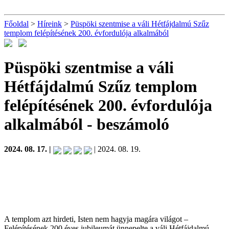
Főoldal
>
Híreink
>
Püspöki szentmise a váli Hétfájdalmú Szűz
templom felépítésének 200. évfordulója alkalmából
Püspöki szentmise a váli
Hétfájdalmú Szűz templom
felépítésének 200. évfordulója
alkalmából
- beszámoló
2024. 08. 17. |
| 2024. 08. 19.
A templom azt hirdeti, Isten nem hagyja magára világot –
Felépítésének 200 éves jubileumát ünnepelte a váli Hétfájdalmú