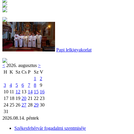
Papi lelkigyakorlat
<
2026. augusztus
>
H
K
Sz
Cs
P
Sz
V
1
2
3
4
5
6
7
8
9
10
11
12
13
14
15
16
17
18
19
20
21
22
23
24
25
26
27
28
29
30
31
2026.08.14. péntek
Székesfehérvár fogadalmi szentmiséje