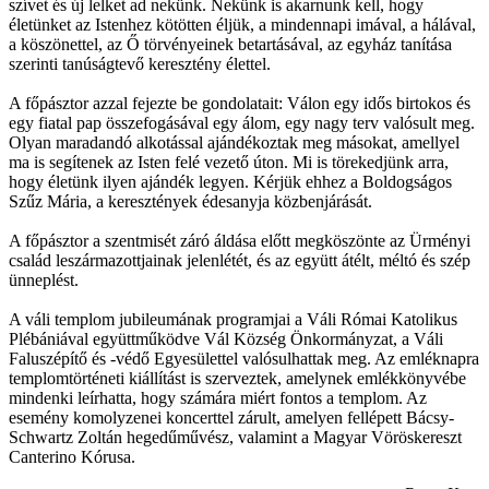
szívet és új lelket ad nekünk. Nekünk is akarnunk kell, hogy
életünket az Istenhez kötötten éljük, a mindennapi imával, a hálával,
a köszönettel, az Ő törvényeinek betartásával, az egyház tanítása
szerinti tanúságtevő keresztény élettel.
A főpásztor azzal fejezte be gondolatait: Válon egy idős birtokos és
egy fiatal pap összefogásával egy álom, egy nagy terv valósult meg.
Olyan maradandó alkotással ajándékoztak meg másokat, amellyel
ma is segítenek az Isten felé vezető úton. Mi is törekedjünk arra,
hogy életünk ilyen ajándék legyen. Kérjük ehhez a Boldogságos
Szűz Mária, a keresztények édesanyja közbenjárását.
A főpásztor a szentmisét záró áldása előtt megköszönte az Ürményi
család leszármazottjainak jelenlétét, és az együtt átélt, méltó és szép
ünneplést.
A váli templom jubileumának programjai a Váli Római Katolikus
Plébániával együttműködve Vál Község Önkormányzat, a Váli
Faluszépítő és -védő Egyesülettel valósulhattak meg. Az emléknapra
templomtörténeti kiállítást is szerveztek, amelynek emlékkönyvébe
mindenki leírhatta, hogy számára miért fontos a templom. Az
esemény komolyzenei koncerttel zárult, amelyen fellépett Bácsy-
Schwartz Zoltán hegedűművész, valamint a Magyar Vöröskereszt
Canterino Kórusa.