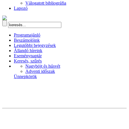
Válogatott bibliográfia
Lapozó
Programajánló
Beszámolóink
Legutóbbi bejegyzések
Állandó híreink
Eseménynaptár
Keresés, szűrés
Nagyböjt és húsvét
Adventi időszak
Ünnepkörök