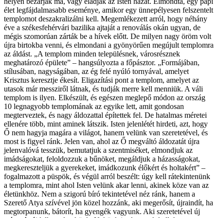
helyen bezárják ma, vagy eladják az Isten házát. Elmondta, egy papi
élet legfájdalmasabb eseménye, amikor egy ünnepélyesen felszentelt
templomot deszakralizálni kell. Megemlékezett arról, hogy néhány
éve a székesfehérvári bazilika ajtaját a renoválás okán ugyan, de
mégis szomorúan zárták be a hívek előtt. De milyen nagy öröm volt
újra birtokba venni, és elmondani a gyönyörűen megújult templomra
az áldást. „A templom minden településnek, városrésznek
meghatározó épülete” – hangsúlyozta a főpásztor. „Formájában,
stílusában, nagyságában, az ég felé nyúló tornyával, amelyet
Krisztus keresztje ékesít. Eligazítási pont a templom, amelyet az
utasok már messziről látnak, és tudják merre kell menniük. A váli
templom is ilyen. Elkészült, és egészen meglepő módon az ország
10 legnagyobb templomának az egyike lett, amit gondosan
megterveztek, és nagy áldozattal építettek fel. De hatalmas méretei
ellenére több, mint aminek látszik. Isten jelenlétét hirdeti, azt, hogy
Ő nem hagyja magára a világot, hanem velünk van szeretetével, és
most is figyel ránk. Jelen van, ahol az Ő megváltó áldozatát újra
jelenvalóvá tesszük, bemutatjuk a szentmiséket, elmondjuk az
imádságokat, feloldozzuk a bűnöket, megáldjuk a házasságokat,
megkereszteljük a gyerekeket, imádkozunk élőkért és holtakért” –
fogalmazott a püspök, és végül arról beszélt: úgy kell rátekintenünk
a templomra, mint ahol Isten velünk akar lenni, akinek köze van az
életünkhöz. Nem a szigorú bíró tekintetével néz ránk, hanem a
Szerető Atya szívével jön közel hozzánk, aki megerősít, újraindít, ha
megtorpanunk, bátorít, ha gyengék vagyunk. Aki szeretetével új