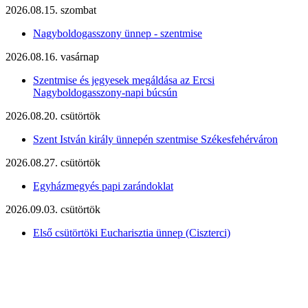
2026.08.15. szombat
Nagyboldogasszony ünnep - szentmise
2026.08.16. vasárnap
Szentmise és jegyesek megáldása az Ercsi
Nagyboldogasszony-napi búcsún
2026.08.20. csütörtök
Szent István király ünnepén szentmise Székesfehérváron
2026.08.27. csütörtök
Egyházmegyés papi zarándoklat
2026.09.03. csütörtök
Első csütörtöki Eucharisztia ünnep (Ciszterci)