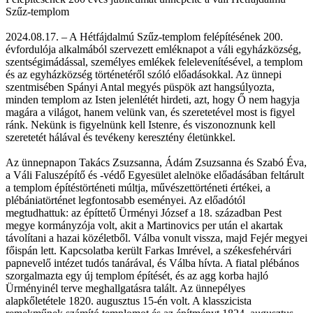
Szűz-templom
2024.08.17. – A Hétfájdalmú Szűz-templom felépítésének 200.
évfordulója alkalmából szervezett emléknapot a váli egyházközség,
szentségimádással, személyes emlékek felelevenítésével, a templom
és az egyházközség történetéről szóló előadásokkal. Az ünnepi
szentmisében Spányi Antal megyés püspök azt hangsúlyozta,
minden templom az Isten jelenlétét hirdeti, azt, hogy Ő nem hagyja
magára a világot, hanem velünk van, és szeretetével most is figyel
ránk. Nekünk is figyelnünk kell Istenre, és viszonoznunk kell
szeretetét hálával és tevékeny keresztény életünkkel.
Az ünnepnapon Takács Zsuzsanna, Ádám Zsuzsanna és Szabó Éva,
a Váli Faluszépítő és -védő Egyesület alelnöke előadásában feltárult
a templom építéstörténeti múltja, művészettörténeti értékei, a
plébániatörténet legfontosabb eseményei. Az előadótól
megtudhattuk: az építtető Ürményi József a 18. században Pest
megye kormányzója volt, akit a Martinovics per után el akartak
távolítani a hazai közéletből. Válba vonult vissza, majd Fejér megyei
főispán lett. Kapcsolatba került Farkas Imrével, a székesfehérvári
papnevelő intézet tudós tanárával, és Válba hívta. A fiatal plébános
szorgalmazta egy új templom építését, és az agg korba hajló
Ürményinél terve meghallgatásra talált. Az ünnepélyes
alapkőletétele 1820. augusztus 15-én volt. A klasszicista