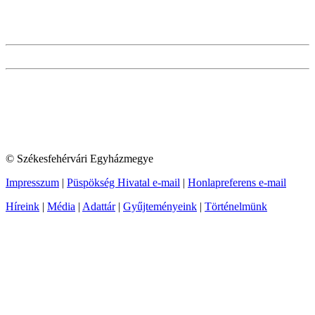
© Székesfehérvári Egyházmegye
Impresszum
|
Püspökség Hivatal e-mail
|
Honlapreferens e-mail
Híreink
|
Média
|
Adattár
|
Gyűjteményeink
|
Történelmünk