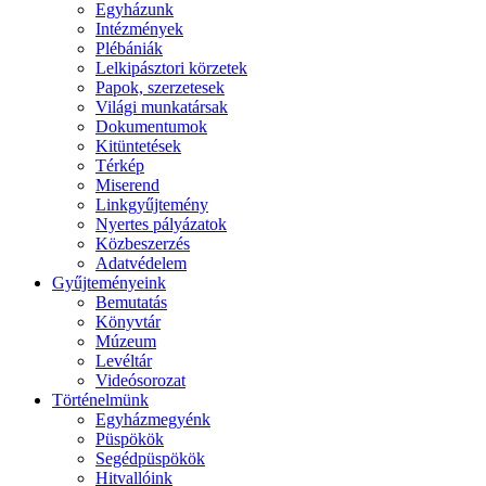
Egyházunk
Intézmények
Plébániák
Lelkipásztori körzetek
Papok, szerzetesek
Világi munkatársak
Dokumentumok
Kitüntetések
Térkép
Miserend
Linkgyűjtemény
Nyertes pályázatok
Közbeszerzés
Adatvédelem
Gyűjteményeink
Bemutatás
Könyvtár
Múzeum
Levéltár
Videósorozat
Történelmünk
Egyházmegyénk
Püspökök
Segédpüspökök
Hitvallóink