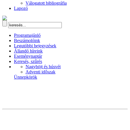
Válogatott bibliográfia
Lapozó
Programajánló
Beszámolóink
Legutóbbi bejegyzések
Állandó híreink
Eseménynaptár
Keresés, szűrés
Nagyböjt és húsvét
Adventi időszak
Ünnepkörök