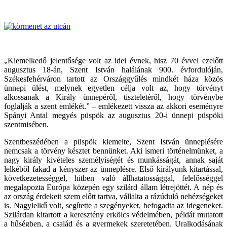
„Kiemelkedő jelentősége volt az idei évnek, hisz 70 évvel ezelőtt
augusztus 18-án, Szent István halálának 900. évfordulóján,
Székesfehérváron tartott az Országgyűlés mindkét háza közös
ünnepi ülést, melynek egyetlen célja volt az, hogy törvényt
alkossanak a Király ünnepéről, tiszteletéről, hogy törvénybe
foglalják a szent emlékét.” – emlékezett vissza az akkori eseményre
Spányi Antal megyés püspök az augusztus 20-i ünnepi püspöki
szentmisében.
Szentbeszédében a püspök kiemelte, Szent István ünneplésére
nemcsak a törvény késztet bennünket. Aki ismeri történelmünket, a
nagy király kivételes személyiségét és munkásságát, annak saját
lelkéből fakad a kényszer az ünneplésre. Első királyunk kitartással,
következetességgel, hitben való állhatatossággal, felelősséggel
megalapozta Európa közepén egy szilárd állam létrejöttét. A nép és
az ország érdekeit szem előtt tartva, vállalta a rázúduló nehézségeket
is. Nagylelkű volt, segítette a szegényeket, befogadta az idegeneket.
Szilárdan kitartott a keresztény erkölcs védelmében, példát mutatott
a hűségben, a család és a gyermekek szeretetében. Uralkodásának