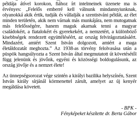
példája átível korokon, fiához írt intelmeinek üzenete ma is
érvényes: „Felelős emberré kell válnunk mindannyiunknak,
olyanokká akik értik, tudják és vállalják a szentistváni példát, az élet
minden területén, akik nem várnak más munkájára, nem mutogatnak
más felelősségére, hanem maguk akarnak tenni a magyar
családokért, a fiatalokért és gyerekekért, a nemzetért, a különböző
kisebbségek rendezett együttéléséért, az ország felvirágoztatásáért.
Mindazért, amiért Szent István dolgozott, amiért a maga
életáldozatát meghozta.” Az 1938-as törvény felolvasása után a
püspök hangsúlyozta a Szent István által megmutatott út követésétől
függ jelenünk és jövőnk, egyéni és közösségi boldogulásunk, az
ország jövője és a nemzet élete!
Az ünnepségsorozat vége szintén a királyi bazilika helyszínén, Szent
István király sírjánál körmenettel zárult, amelyet az új kenyér
megáldása követett.
- BPK -
Fényképeket készítette dr. Berta Gábor