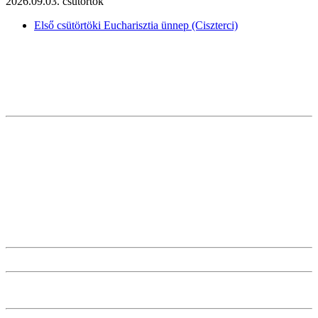
2026.09.03. csütörtök
Első csütörtöki Eucharisztia ünnep (Ciszterci)