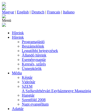
Magyar
|
English
|
Deutsch
|
Francais
|
Italiano
Menü
Híreink
Híreink
Programajánló
Beszámolóink
Legutóbbi bejegyzések
Állandó híreink
Eseménynaptár
Keresés, szűrés
Ünnepkörök
Média
Képtár
Videótár
SZEM
A Székesfehérvári Egyházmegye Magazinja
Hangtár
Szentföld 2008
Napi evangélium
Adattár