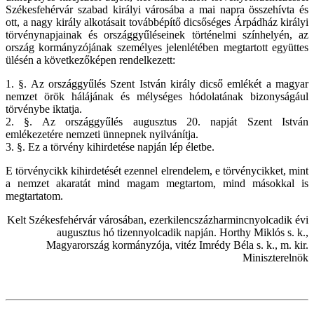
Székesfehérvár szabad királyi városába a mai napra összehívta és
ott, a nagy király alkotásait továbbépítő dicsőséges Árpádház királyi
törvénynapjainak és országgyűléseinek történelmi színhelyén, az
ország kormányzójának személyes jelenlétében megtartott együttes
ülésén a következőképen rendelkezett:
1. §. Az országgyűlés Szent István király dicső emlékét a magyar
nemzet örök hálájának és mélységes hódolatának bizonyságául
törvénybe iktatja.
2. §. Az országgyűlés augusztus 20. napját Szent István
emlékezetére nemzeti ünnepnek nyilvánítja.
3. §. Ez a törvény kihirdetése napján lép életbe.
E törvénycikk kihirdetését ezennel elrendelem, e törvénycikket, mint
a nemzet akaratát mind magam megtartom, mind másokkal is
megtartatom.
Kelt Székesfehérvár városában, ezerkilencszázharmincnyolcadik évi
augusztus hó tizennyolcadik napján. Horthy Miklós s. k.,
Magyarország kormányzója, vitéz Imrédy Béla s. k., m. kir.
Miniszterelnök