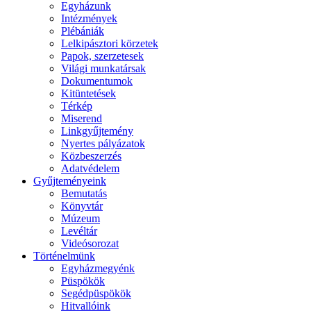
Egyházunk
Intézmények
Plébániák
Lelkipásztori körzetek
Papok, szerzetesek
Világi munkatársak
Dokumentumok
Kitüntetések
Térkép
Miserend
Linkgyűjtemény
Nyertes pályázatok
Közbeszerzés
Adatvédelem
Gyűjteményeink
Bemutatás
Könyvtár
Múzeum
Levéltár
Videósorozat
Történelmünk
Egyházmegyénk
Püspökök
Segédpüspökök
Hitvallóink