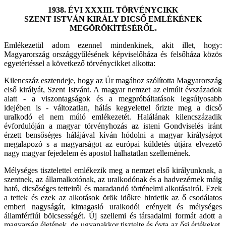
1938. ÉVI XXXIII. TÖRVÉNYCIKK
SZENT ISTVÁN KIRÁLY DICSŐ EMLÉKÉNEK
MEGÖRÖKÍTÉSÉRŐL.
Emlékezetül adom ezennel mindenkinek, akit illet, hogy:
Magyarország országgyűlésének képviselőháza és felsőháza közös
egyetértéssel a következő törvénycikket alkotta:
Kilencszáz esztendeje, hogy az Úr magához szólította Magyarország
első királyát, Szent Istvánt. A magyar nemzet az elmúlt évszázadok
alatt - a viszontagságok és a megpróbáltatások legsúlyosabb
idejében is - változatlan, hálás kegyelettel őrizte meg a dicső
uralkodó el nem múló emlékezetét. Halálának kilencszázadik
évfordulóján a magyar törvényhozás az isteni Gondviselés iránt
érzett bensőséges hálájával kíván hódolni a magyar királyságot
megalapozó s a magyarságot az európai küldetés útjára elvezető
nagy magyar fejedelem és apostol halhatatlan szellemének.
Mélységes tisztelettel emlékezik meg a nemzet első királyunknak, a
szentnek, az államalkotónak, az uralkodónak és a hadvezérnek máig
ható, dicsőséges tetteiről és maradandó történelmi alkotásairól. Ezek
a tettek és ezek az alkotások örök időkre hirdetik az ő csodálatos
emberi nagyságát, kimagasló uralkodói erényeit és mélységes
államférfiúi bölcsességét. Új szellemi és társadalmi formát adott a
magyarság életének, de ugyanakkor tisztelte és óvta az ősi értékeket.