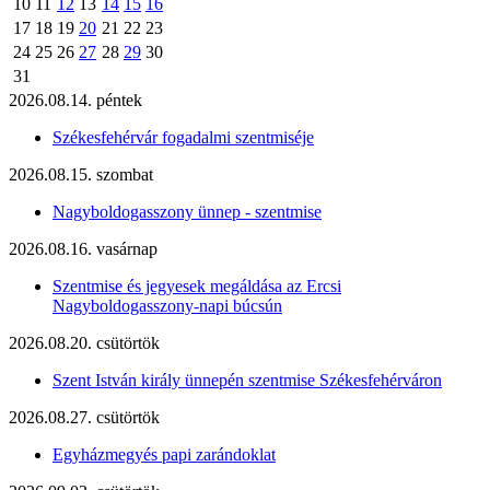
10
11
12
13
14
15
16
17
18
19
20
21
22
23
24
25
26
27
28
29
30
31
2026.08.14. péntek
Székesfehérvár fogadalmi szentmiséje
2026.08.15. szombat
Nagyboldogasszony ünnep - szentmise
2026.08.16. vasárnap
Szentmise és jegyesek megáldása az Ercsi
Nagyboldogasszony-napi búcsún
2026.08.20. csütörtök
Szent István király ünnepén szentmise Székesfehérváron
2026.08.27. csütörtök
Egyházmegyés papi zarándoklat