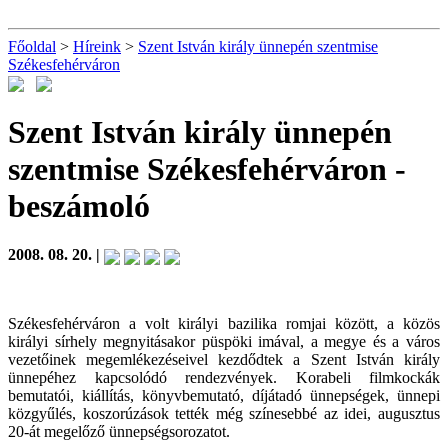
Főoldal
>
Híreink
>
Szent István király ünnepén szentmise
Székesfehérváron
Szent István király ünnepén
szentmise Székesfehérváron
-
beszámoló
2008. 08. 20. |
Székesfehérváron a volt királyi bazilika romjai között, a közös
királyi sírhely megnyitásakor püspöki imával, a megye és a város
vezetőinek megemlékezéseivel kezdődtek a Szent István király
ünnepéhez kapcsolódó rendezvények. Korabeli filmkockák
bemutatói, kiállítás, könyvbemutató, díjátadó ünnepségek, ünnepi
közgyűlés, koszorúzások tették még színesebbé az idei, augusztus
20-át megelőző ünnepségsorozatot.