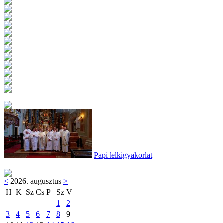
Papi lelkigyakorlat
<
2026. augusztus
>
H
K
Sz
Cs
P
Sz
V
1
2
3
4
5
6
7
8
9