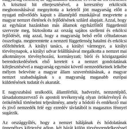
A krisztusi hit elterjesztésével, a keresztény erkölcsök
meghonosításával megnyitotta a keletről jött magyarság előtt a
nyugati művelődés kapuit s államépítő munkájával megvetette a
magyar nemzet életének és fejlődésének szilárd alapjait. Azzal, hogy
az egyházat hazánkban más államok egyházfőitől függetlenül
szervezte meg, biztosította az ország sajátos szellemi és erkölcsi
fejlődését, míg azzal, hogy a magyarság belső erőit céltudatosan
összefogta. megteremtette a nemzeti függetlenség hatalmi és erkölcsi
előfeltételeit. A királyi tanács, a királyi vármegye, a királyi
törvénynapok, a királyi udvar felállításával megalkotta a nemzet mai
alkotmányos törvényhozási, kormányzati; bírói és közigazgatási
berendezkedésének első kereteit s a nemzet gondolatának
kifejlesztésével a magyarság egymást követő nemzedékeinek lelkébe
mélyen belevéste a magyar állam szuverénitásának, a magyar
nemzet szabadságának s a magyarság magasabb európai
küldetésének tudatát és akaratát.
E nagyszabású uralkodói, államférfiúi, hadvezéri, nemzetépítő,
társadalomszervező és apostoli tevékenység olyan örökérvényű és
örökértékű történelmi teljesítmény, amely a hódoló és emlékező mai
és jövő nemzedék felé egy ezredév távlatából is magasztos fénnyel
sugárzik.
Az országgyűlés, hogy a nemzet hálájának és hódolatának
ünnepélyes kifejezést adjon, két házát külön törvényrendelkezéssel