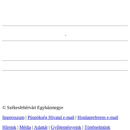
© Székesfehérvári Egyházmegye
Impresszum
|
Püspökség Hivatal e-mail
|
Honlapreferens e-mail
Híreink
|
Média
|
Adattár
|
Gyűjteményeink
|
Történelmünk