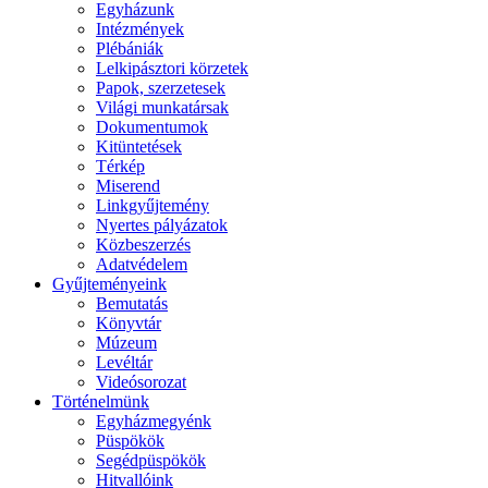
Egyházunk
Intézmények
Plébániák
Lelkipásztori körzetek
Papok, szerzetesek
Világi munkatársak
Dokumentumok
Kitüntetések
Térkép
Miserend
Linkgyűjtemény
Nyertes pályázatok
Közbeszerzés
Adatvédelem
Gyűjteményeink
Bemutatás
Könyvtár
Múzeum
Levéltár
Videósorozat
Történelmünk
Egyházmegyénk
Püspökök
Segédpüspökök
Hitvallóink