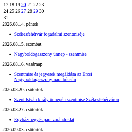
17
18
19
20
21
22
23
24
25
26
27
28
29
30
31
2026.08.14. péntek
Székesfehérvár fogadalmi szentmiséje
2026.08.15. szombat
Nagyboldogasszony ünnep - szentmise
2026.08.16. vasárnap
Szentmise és jegyesek megáldása az Ercsi
Nagyboldogasszony-napi búcsún
2026.08.20. csütörtök
Szent István király ünnepén szentmise Székesfehérváron
2026.08.27. csütörtök
Egyházmegyés papi zarándoklat
2026.09.03. csütörtök