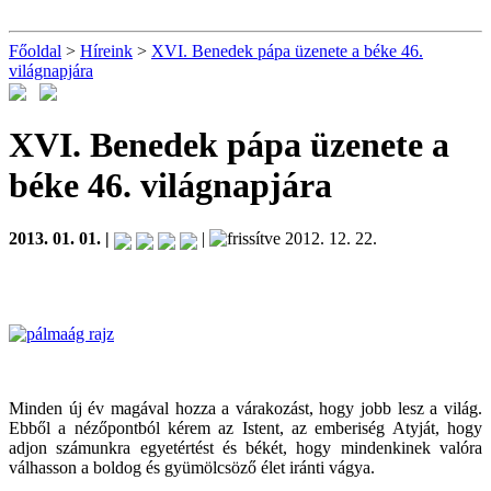
Főoldal
>
Híreink
>
XVI. Benedek pápa üzenete a béke 46.
világnapjára
XVI. Benedek pápa üzenete a
béke 46. világnapjára
2013. 01. 01. |
|
2012. 12. 22.
Minden új év magával hozza a várakozást, hogy jobb lesz a világ.
Ebből a nézőpontból kérem az Istent, az emberiség Atyját, hogy
adjon számunkra egyetértést és békét, hogy mindenkinek valóra
válhasson a boldog és gyümölcsöző élet iránti vágya.