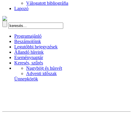
Válogatott bibliográfia
Lapozó
Programajánló
Beszámolóink
Legutóbbi bejegyzések
Állandó híreink
Eseménynaptár
Keresés, szűrés
Nagyböjt és húsvét
Adventi időszak
Ünnepkörök