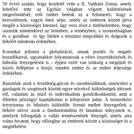
50 évvel azután, hogy kezdetét vette a II. Vatikáni Zsinat, amely
lehetővé tette az Egyház világban végzett küldetésének
megerősödését, erőt önthet belénk az a felismerés, hogy a
keresztények, vagyis Isten népe, amely az emberek között járva
megéli a közösséget Istennel, úgy vesz részt a történelemben, hogy
osztozik mindenkivel az örömben, a reményben, a szomorúságban
és a gondban és így hirdeti a krisztusi megváltást és dolgozik a
békéért mindenki érdekében.
Korunkat jellemzi a globalizáció, annak pozitív és negatív
hozadékaival, ugyanakkor folyamatosak a véres összeütközések és
háborús fenyegetések is – éppen ezért van szükség a megújult és
közös fellépésre a közjó, minden ember és az ember teljessége
érdekében.
Riasztóak azok a feszültség-gócok és szembenállások, amelyeket a
gazdagok és szegények közötti egyre növekvő különbségek idéznek
elő, valamint az önző és individualista gondolkodásmód, amit a
féktelen pénzügyi kapitalizmus is kifejezésre juttat. A nemzetközi
terrorizmus és bűnözés különféle formái mellett fenyegetőek a
békére nézve azok a fundamentalista és fanatikus irányzatok is,
amelyek kiforgatják a vallás természetének lényegét, amely arra
volna hivatott, hogy elősegítse az emberek között a közösséget és a
megbékélést.