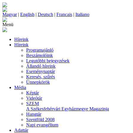
Magyar
|
English
|
Deutsch
|
Francais
|
Italiano
Menü
Híreink
Híreink
Programajánló
Beszámolóink
Legutóbbi bejegyzések
Állandó híreink
Eseménynaptár
Keresés, szűrés
Ünnepkörök
Média
Képtár
Videótár
SZEM
A Székesfehérvári Egyházmegye Magazinja
Hangtár
Szentföld 2008
Napi evangélium
Adattár