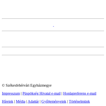
© Székesfehérvári Egyházmegye
Impresszum
|
Püspökség Hivatal e-mail
|
Honlapreferens e-mail
Híreink
|
Média
|
Adattár
|
Gyűjteményeink
|
Történelmünk