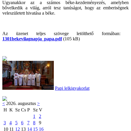
Ugyanakkor az a számos béke-kezdeményezés, amelyben
bővelkedik a világ, arról tesz tanúságot, hogy az emberiségnek
veleszületett hivatása a béke.
Az üzenet teljes szövege letölthető formában:
1301bekevilagnapja_papa.pdf
(105 kB)
Papi lelkigyakorlat
<
2026. augusztus
>
H
K
Sz
Cs
P
Sz
V
1
2
3
4
5
6
7
8
9
10
11
12
13
14
15
16